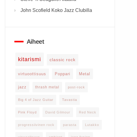
John Scofield Koko Jazz Clubilla
Aiheet
kitarismi
classic rock
virtuoottisuus
Poppari
Metal
jazz
thrash metal
post-rock
Big 4 of Jazz Guitar
Tavastia
Pink Floyd
David Gilmour
Red Neck
progressiivinen rock
parasta
Lutakko