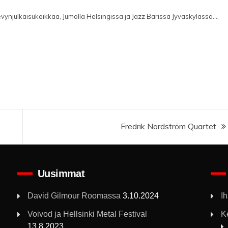
ynjulkaisukeikkaa, Jumolla Helsingissä ja Jazz Barissa Jyväskylässä....
Fredrik Nordström Quartet
Uusimmat
David Gilmour Roomassa
3.10.2024
I
Voivod ja Hellsinki Metal Festival
K
13.8.2023