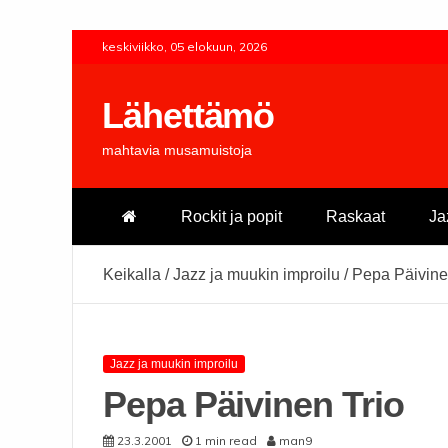
Skip
keskiviikko, 05 elokuun, 2026
to
content
Lähettämö
mahtavia musamuistoja
Rockit ja popit
Raskaat
Ja
Keikalla
/
Jazz ja muukin improilu
/
Pepa Päivine
Jazz ja muukin improilu
Pepa Päivinen Trio
23.3.2001
1 min read
man9