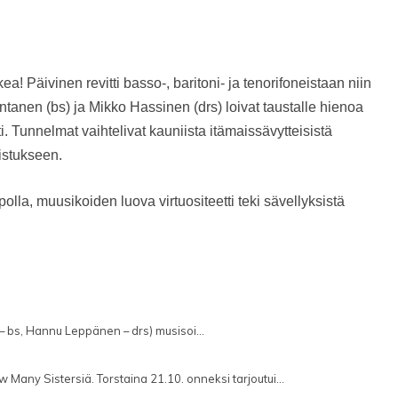
! Päivinen revitti basso-, baritoni- ja tenorifoneistaan niin
ntanen (bs) ja Mikko Hassinen (drs) loivat taustalle hienoa
i. Tunnelmat vaihtelivat kauniista itämaissävytteisistä
istukseen.
polla, muusikoiden luova virtuositeetti teki sävellyksistä
– bs, Hannu Leppänen – drs) musisoi...
ow Many Sistersiä. Torstaina 21.10. onneksi tarjoutui...