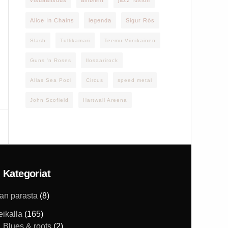
visuaalisuus
ambient
jazz fusion
Alice In Chains
legenda
Sigur Rós
Slash
Tullikamari
Teemu Viinikainen
Guns 'n Roses
Ilosaarirock
Allas Sea Pool
Circus
speed metal
John Scofield
Hartwall Areena
Kategoriat
han parasta
(8)
eikalla
(165)
Blues & roots
(2)