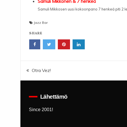
Samuli Mikkonen & 7 henkeä
Samuli Mikkosen uusi kokoonpano 7 henkeä piti 2 lev
Jazz Bar
SHARE
Artikkelien
Otra Vez!
selaus
Lähettämö
Since 2001!