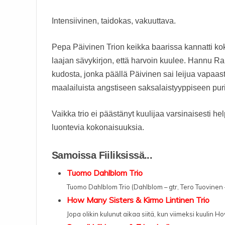
Intensiivinen, taidokas, vakuuttava.
Pepa Päivinen Trion keikka baarissa kannatti kokea
laajan sävykirjon, että harvoin kuulee. Hannu Ra
kudosta, jonka päällä Päivinen sai leijua vapaast
maalailuista angstiseen saksalaistyyppiseen pur
Vaikka trio ei päästänyt kuulijaa varsinaisesti hel
luontevia kokonaisuuksia.
Samoissa Fiiliksissä...
Tuomo Dahlblom Trio
Tuomo Dahlblom Trio (Dahlblom – gtr, Tero Tuovinen 
How Many Sisters & Kirmo Lintinen Trio
Jopa olikin kulunut aikaa siitä, kun viimeksi kuulin H