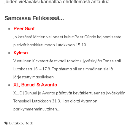
joiden vietäväksi kannattaa ehdottomasti antautua.
Samoissa Fiiliksissä...
Peer Günt
Jo kesästä lähtien velloneet huhut Peer Güntin hajoamisesta
pistivät hankkiutumaan Lutakkoon 15.10....
Kylesa
Vuotuinen Kickstart-festivaali tapahtui Jyväskylän Tanssisali
Lutakossa 16. – 17.9. Tapahtuma oli ensimmäinen siellä
järjestetty massiivisen...
XL, Bunuel & Avanto
XL, DJ Bunuel ja Avanto päättivät kevätkiertueensa Jyväskylän
Tanssisali Lutakkoon 31.3. Illan aloitti Avannon
parikymmenminuuttinen...
Lutakko
,
Rock