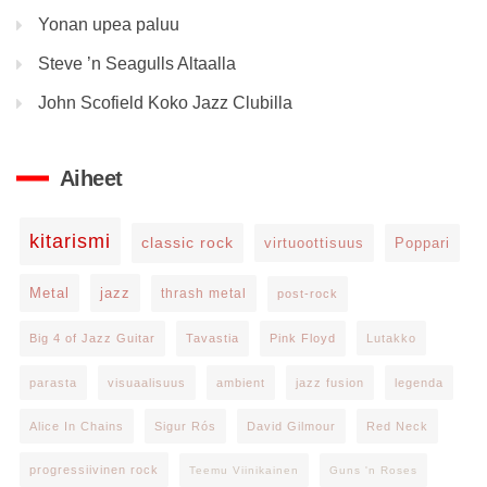
Yonan upea paluu
Steve ’n Seagulls Altaalla
John Scofield Koko Jazz Clubilla
Aiheet
kitarismi
classic rock
virtuoottisuus
Poppari
Metal
jazz
thrash metal
post-rock
Big 4 of Jazz Guitar
Tavastia
Pink Floyd
Lutakko
parasta
visuaalisuus
ambient
jazz fusion
legenda
Alice In Chains
Sigur Rós
David Gilmour
Red Neck
progressiivinen rock
Teemu Viinikainen
Guns 'n Roses