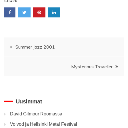
SHARE
Artikkelien
Summer Jazz 2001
selaus
Mysterious Traveller
Uusimmat
David Gilmour Roomassa
Voivod ja Hellsinki Metal Festival