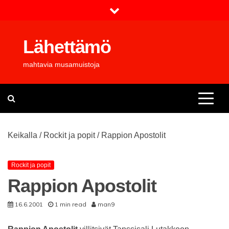
Skip
to
content
Lähettämö
mahtavia musamuistoja
Keikalla
/
Rockit ja popit
/
Rappion Apostolit
Rockit ja popit
Rappion Apostolit
16.6.2001
1 min read
man9