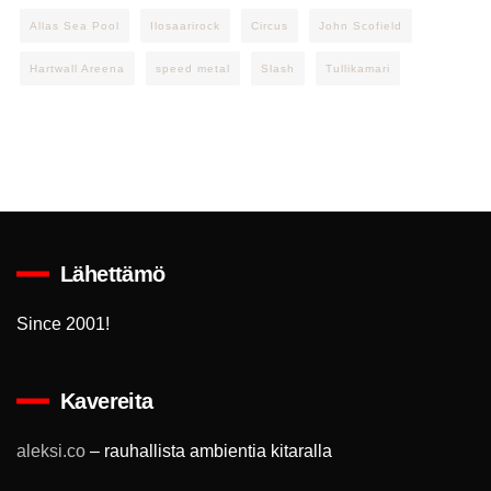
Allas Sea Pool
Ilosaarirock
Circus
John Scofield
Hartwall Areena
speed metal
Slash
Tullikamari
Lähettämö
Since 2001!
Kavereita
aleksi.co
– rauhallista ambientia kitaralla