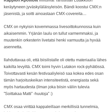
Rappion Apostolit
villitsivät Tanssisali Lutakkoon
keräytyneen jyväskyläläisyleisön. Bändi koostui CMX:n
jäsenistä, ja soitti ainoastaan CMX-covereita…
CMX on nykyisin kovemmassa livesoittokunnossa kuin
aikaisemmin. Yrjänän laulu on tullut varmemmaksi, ja
muutenkin orkesterin livetatsi henki varmuutta ja hyvää
asennetta.
Ilahduttavaa oli, että biisilistalle oli otettu materiaalia lähes
kaikilta levyiltä. CMX toimi hyvin Lutakon rock-pyhätössä.
Toivottavasti kesän festivaaliyleisö saa kokea edes osan
tämän harjoituskeikan intensiteetistä, energiasta sekä
myös hartaudesta (ilman joka biisin väliin tulevia
”Soittakaa Matti” -huutoja” :)
CMX osaa virittää kappaleillaan merkillisiä tunnelmia,