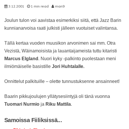
3.12.2001
1 min read
man9
Joulun tulon voi aavistaa esimerkiksi siitä, että Jazz Barin
kunnianarvoisa raati julkisti jälleen vuotuiset valintansa.
Tällä kertaa vuoden muusikon arvonimen sai mm. Otra
Vezistä, Wäinamoisista ja lauantaijameista tuttu kitaristi
Marcus Elgland
. Nuori kyky -palkinto puolestaan meni
ilmiömäiselle basistille
Jori Huhtalalle.
Onnittelut palkituille – olette tunnustuksenne ansainneet!
Baarin pikkujoulujen yllätysesiintyjä oli tänä vuonna
Tuomari Nurmio
ja
Riku Mattila
.
Samoissa Fiiliksissä...