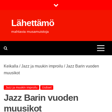
Skip
to
content
Lähettämö
mahtavia musamuistoja
Keikalla
/
Jazz ja muukin improilu
/
Jazz Barin vuoden
muusikot
Jazz ja muukin improilu
Uutiset
Jazz Barin vuoden
muusikot