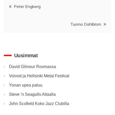
Artikkelien
Peter Engberg
selaus
Tuomo Dahlblom
Uusimmat
David Gilmour Roomassa
Voivod ja Hellsinki Metal Festival
Yonan upea paluu
Steve ’n Seagulls Altaalla
John Scofield Koko Jazz Clubilla