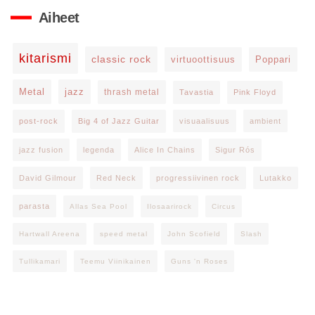
Aiheet
kitarismi
classic rock
virtuoottisuus
Poppari
Metal
jazz
thrash metal
Tavastia
Pink Floyd
post-rock
Big 4 of Jazz Guitar
visuaalisuus
ambient
jazz fusion
legenda
Alice In Chains
Sigur Rós
David Gilmour
Red Neck
progressiivinen rock
Lutakko
parasta
Allas Sea Pool
Ilosaarirock
Circus
Hartwall Areena
speed metal
John Scofield
Slash
Tullikamari
Teemu Viinikainen
Guns 'n Roses