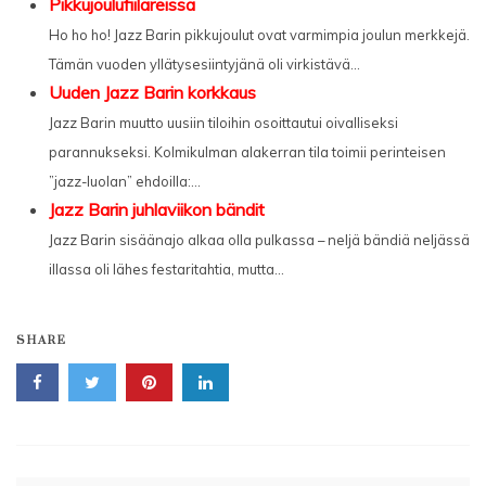
Pikkujoulufiilareissa
Ho ho ho! Jazz Barin pikkujoulut ovat varmimpia joulun merkkejä.
Tämän vuoden yllätysesiintyjänä oli virkistävä...
Uuden Jazz Barin korkkaus
Jazz Barin muutto uusiin tiloihin osoittautui oivalliseksi
parannukseksi. Kolmikulman alakerran tila toimii perinteisen
”jazz-luolan” ehdoilla:...
Jazz Barin juhlaviikon bändit
Jazz Barin sisäänajo alkaa olla pulkassa – neljä bändiä neljässä
illassa oli lähes festaritahtia, mutta...
SHARE