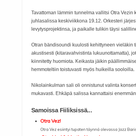
Tavattoman lämmin tunnelma vallitsi Otra Vezin
juhlasalissa keskiviikkona 19.12. Orkesteri järje
levytysprojektinsa, ja paikalle tulikin täysi salil
Otran bändisoundi kuulosti kehittyneen vieläkin t
akustisesti (kitaravahvistinta lukuunottamatta), j
kiinnitetty huomiota. Keikasta jäikin päällimmäi
hemmoteltiin toistuvasti myös huikeilla sooloilla.
Nikolainkulman sali oli onnistunut valinta konsert
mukavasti. Ehkäpä salissa kannattaisi enemmänkin 
Samoissa Fiiliksissä...
Otra Vez!
Otra Vez esiintyi tupaten täynnä olevassa Jazz Bari