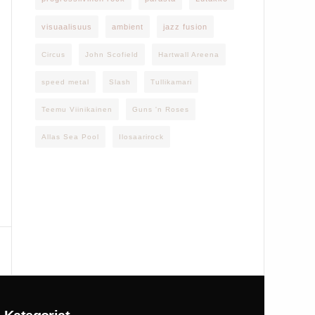
visuaalisuus
ambient
jazz fusion
Circus
John Scofield
Hartwall Areena
speed metal
Slash
Tullikamari
Teemu Viinikainen
Guns 'n Roses
Allas Sea Pool
Ilosaarirock