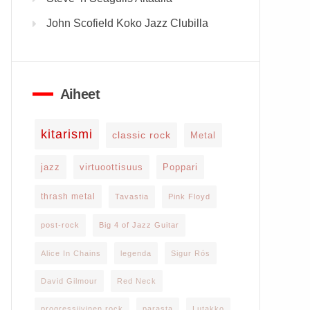
John Scofield Koko Jazz Clubilla
Aiheet
kitarismi
classic rock
Metal
jazz
virtuoottisuus
Poppari
thrash metal
Tavastia
Pink Floyd
post-rock
Big 4 of Jazz Guitar
Alice In Chains
legenda
Sigur Rós
David Gilmour
Red Neck
progressiivinen rock
parasta
Lutakko