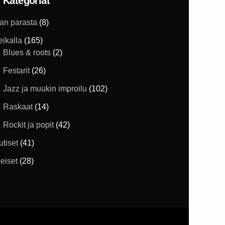
Kategoriat
han parasta
(8)
eikalla
(165)
Blues & roots
(2)
Festarit
(26)
Jazz ja muukin improilu
(102)
Raskaat
(14)
Rockit ja popit
(42)
utiset
(41)
eiset
(28)