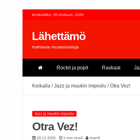
Skip
keskiviikko, 05 elokuun, 2026
to
content
Lähettämö
mahtavia musamuistoja
Rockit ja popit
Raskaat
Ja
Keikalla
/
Jazz ja muukin improilu
/
Otra Vez!
Jazz ja muukin improilu
Otra Vez!
20.12.2001
1 min read
man9