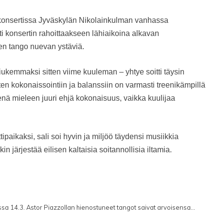
 konsertissa Jyväskylän Nikolainkulman vanhassa
sti konsertin rahoittaakseen lähiaikoina alkavan
linen tango nuevan ystäviä.
iukemmaksi sitten viime kuuleman – yhtye soitti täysin
oten kokonaissointiin ja balanssiin on varmasti treenikämpillä
senä mieleen juuri ehjä kokonaisuus, vaikka kuulijaa
tipaikaksi, sali soi hyvin ja miljöö täydensi musiikkia
järjestää eilisen kaltaisia soitannollisia iltamia.
ssa 14.3. Astor Piazzollan hienostuneet tangot saivat arvoisensa...