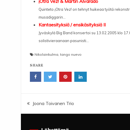
¡Otra Vez! & Martin Alvarado
Quinteto ¡Otra Vez! on tehnyt huikeaa työtä rekon
musadiggarin...
Kantaesityksiä / ensikäsityksiä II
Jyväskylä Big Band konsertoi su 13.02.2005 klo 17.00
solistivieraanaan pasunisti...
Nikolainkulma
,
tango nuevo
SHARE
Artikkelien
Joona Toivanen Trio
selaus