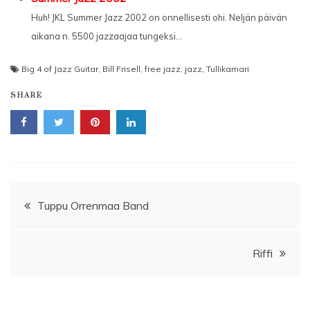
Huh! JKL Summer Jazz 2002 on onnellisesti ohi. Neljän päivän
aikana n. 5500 jazzaajaa tungeksi...
Big 4 of Jazz Guitar
,
Bill Frisell
,
free jazz
,
jazz
,
Tullikamari
SHARE
Artikkelien
Tuppu Orrenmaa Band
selaus
Riffi