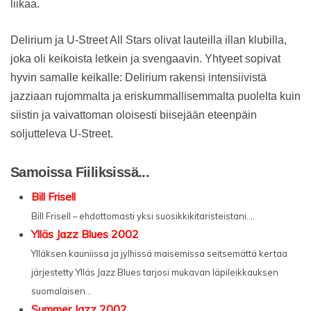
liikaa.
Delirium ja U-Street All Stars olivat lauteilla illan klubilla,
joka oli keikoista letkein ja svengaavin. Yhtyeet sopivat
hyvin samalle keikalle: Delirium rakensi intensiivistä
jazziaan rujommalta ja eriskummallisemmalta puolelta kuin
siistin ja vaivattoman oloisesti biisejään eteenpäin
soljutteleva U-Street.
Samoissa Fiiliksissä...
Bill Frisell
Bill Frisell – ehdottomasti yksi suosikkikitaristeistani....
Ylläs Jazz Blues 2002
Ylläksen kauniissa ja jylhissä maisemissa seitsemättä kertaa
järjestetty Ylläs Jazz Blues tarjosi mukavan läpileikkauksen
suomalaisen...
Summer Jazz 2002