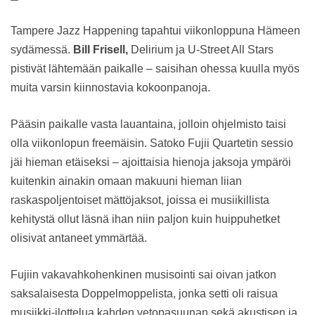
Tampere Jazz Happening tapahtui viikonloppuna Hämeen
sydämessä.
Bill Frisell,
Delirium ja U-Street All Stars
pistivät lähtemään paikalle – saisihan ohessa kuulla myös
muita varsin kiinnostavia kokoonpanoja.
Pääsin paikalle vasta lauantaina, jolloin ohjelmisto taisi
olla viikonlopun freemäisin. Satoko Fujii Quartetin sessio
jäi hieman etäiseksi – ajoittaisia hienoja jaksoja ympäröi
kuitenkin ainakin omaan makuuni hieman liian
raskaspoljentoiset mättöjaksot, joissa ei musiikillista
kehitystä ollut läsnä ihan niin paljon kuin huippuhetket
olisivat antaneet ymmärtää.
Fujiin vakavahkohenkinen musisointi sai oivan jatkon
saksalaisesta Doppelmoppelista, jonka setti oli raisua
musiikki-ilottelua kahden vetopasuunan sekä akustisen ja