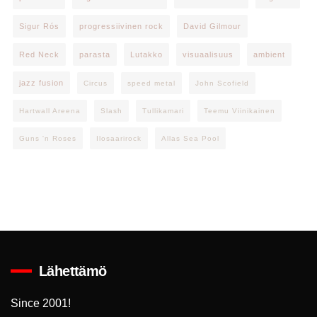
Sigur Rós
progressiivinen rock
David Gilmour
Red Neck
parasta
Lutakko
visuaalisuus
ambient
jazz fusion
Circus
speed metal
John Scofield
Hartwall Areena
Slash
Tullikamari
Teemu Viinikainen
Guns 'n Roses
Ilosaarirock
Allas Sea Pool
Lähettämö
Since 2001!