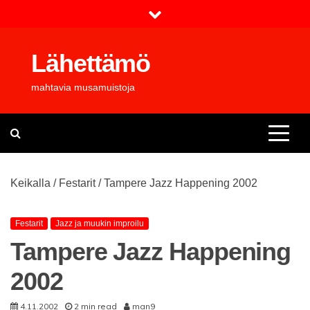
Skip
to
content
Lähettämö
mahtavia musamuistoja
Keikalla
/
Festarit
/
Tampere Jazz Happening 2002
Festarit
Jazz ja muukin improilu
Tampere Jazz Happening
2002
4.11.2002
2 min read
man9