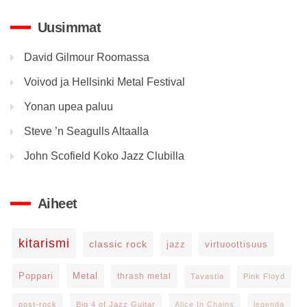
Uusimmat
David Gilmour Roomassa
Voivod ja Hellsinki Metal Festival
Yonan upea paluu
Steve ’n Seagulls Altaalla
John Scofield Koko Jazz Clubilla
Aiheet
kitarismi
classic rock
jazz
virtuoottisuus
Poppari
Metal
thrash metal
Tavastia
Pink Floyd
post-rock
Big 4 of Jazz Guitar
Alice In Chains
legenda