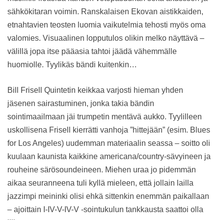
sähkökitaran voimin. Ranskalaisen Ekovan aistikkaiden,
etnahtavien teosten luomia vaikutelmia tehosti myös oma
valomies. Visuaalinen lopputulos olikin melko näyttävä –
välillä jopa itse pääasia tahtoi jäädä vähemmälle
huomiolle. Tyylikäs bändi kuitenkin…
Bill Frisell Quintetin keikkaa varjosti hieman yhden
jäsenen sairastuminen, jonka takia bändin
sointimaailmaan jäi trumpetin mentävä aukko. Tyylilleen
uskollisena Frisell kierrätti vanhoja ”hittejään” (esim. Blues
for Los Angeles) uudemman materiaalin seassa – soitto oli
kuulaan kaunista kaikkine americana/country-sävyineen ja
rouheine särösoundeineen. Miehen uraa jo pidemmän
aikaa seuranneena tuli kyllä mieleen, että jollain lailla
jazzimpi meininki olisi ehkä sittenkin enemmän paikallaan
– ajoittain I-IV-V-IV-V -sointukulun tankkausta saattoi olla