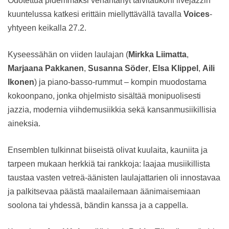
Odotettua pidemmäksi venähtänyt talvitaukoni livejazzin
kuuntelussa katkesi erittäin miellyttävällä tavalla
Voices
-
yhtyeen keikalla 27.2.
Kyseessähän on viiden laulajan (
Mirkka Liimatta
,
Marjaana Pakkanen
,
Susanna Söder
,
Elsa Klippel
,
Aili
Ikonen
) ja piano-basso-rummut – kompin muodostama
kokoonpano, jonka ohjelmisto sisältää monipuolisesti
jazzia, modernia viihdemusiikkia sekä kansanmusiikillisia
aineksia.
Ensemblen tulkinnat biiseistä olivat kuulaita, kauniita ja
tarpeen mukaan herkkiä tai rankkoja: laajaa musiikillista
taustaa vasten vetreä-äänisten laulajattarien oli innostavaa
ja palkitsevaa päästä maalailemaan äänimaisemiaan
soolona tai yhdessä, bändin kanssa ja a cappella.