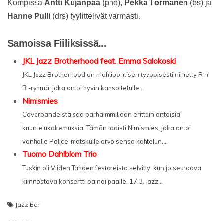
Kompissa
Antti Kujanpää
(pno),
Pekka Törmänen
(bs) ja
Hanne Pulli
(drs) tyylittelivät varmasti.
Samoissa Fiiliksissä...
JKL Jazz Brotherhood feat. Emma Salokoski
JKL Jazz Brotherhood on mahtipontisen tyyppisesti nimetty R n’
B -ryhmä, joka antoi hyvin kansoitetulle...
Nimismies
Coverbändeistä saa parhaimmillaan erittäin antoisia
kuuntelukokemuksia. Tämän todisti Nimismies, joka antoi
vanhalle Police-matskulle arvoisensa kohtelun....
Tuomo Dahlblom Trio
Tuskin oli Viiden Tähden festareista selvitty, kun jo seuraava
kiinnostava konsertti painoi päälle. 17.3. Jazz...
Jazz Bar