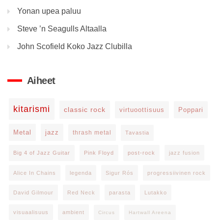
Yonan upea paluu
Steve ’n Seagulls Altaalla
John Scofield Koko Jazz Clubilla
Aiheet
kitarismi
classic rock
virtuoottisuus
Poppari
Metal
jazz
thrash metal
Tavastia
Big 4 of Jazz Guitar
Pink Floyd
post-rock
jazz fusion
Alice In Chains
legenda
Sigur Rós
progressiivinen rock
David Gilmour
Red Neck
parasta
Lutakko
visuaalisuus
ambient
Circus
Hartwall Areena