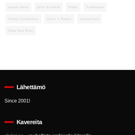
speed metal
John Scofield
Slash
Tullikamari
Teemu Viinikainen
Guns 'n Roses
Ilosaarirock
Allas Sea Pool
Lähettämö
Since 2001!
Kavereita