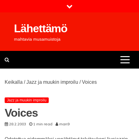
Skip
to
content
Lähettämö
mahtavia musamuistoja
Keikalla
/
Jazz ja muukin improilu
/
Voices
Jazz ja muukin improilu
Voices
28.2.2003
1 min read
man9