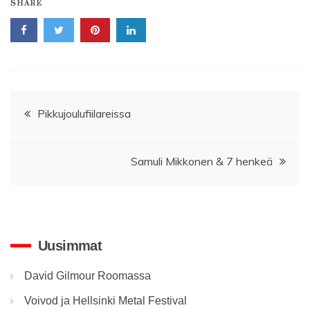
SHARE
Artikkelien
Pikkujoulufiilareissa
selaus
Samuli Mikkonen & 7 henkeä
Uusimmat
David Gilmour Roomassa
Voivod ja Hellsinki Metal Festival