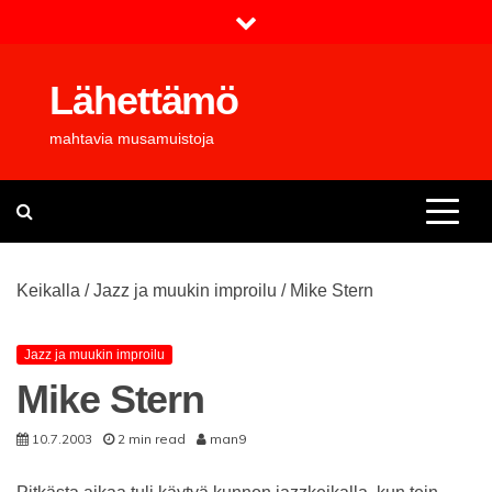
Skip
to
content
Lähettämö
mahtavia musamuistoja
Keikalla
/
Jazz ja muukin improilu
/
Mike Stern
Jazz ja muukin improilu
Mike Stern
10.7.2003
2 min read
man9