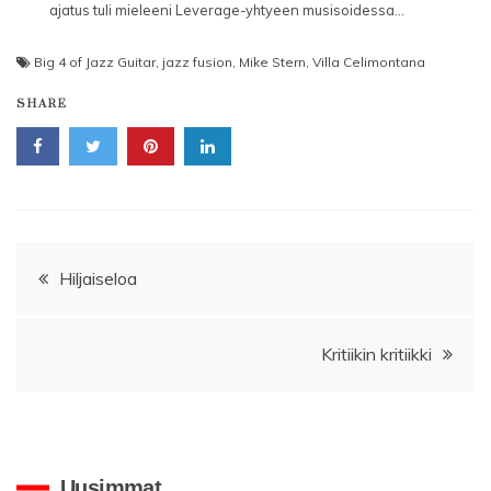
ajatus tuli mieleeni Leverage-yhtyeen musisoidessa...
Big 4 of Jazz Guitar
,
jazz fusion
,
Mike Stern
,
Villa Celimontana
SHARE
Artikkelien
Hiljaiseloa
selaus
Kritiikin kritiikki
Uusimmat