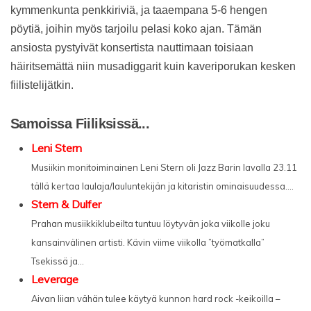
kymmenkunta penkkiriviä, ja taaempana 5-6 hengen
pöytiä, joihin myös tarjoilu pelasi koko ajan. Tämän
ansiosta pystyivät konsertista nauttimaan toisiaan
häiritsemättä niin musadiggarit kuin kaveriporukan kesken
fiilistelijätkin.
Samoissa Fiiliksissä...
Leni Stern
Musiikin monitoiminainen Leni Stern oli Jazz Barin lavalla 23.11
tällä kertaa laulaja/lauluntekijän ja kitaristin ominaisuudessa....
Stern & Dulfer
Prahan musiikkiklubeilta tuntuu löytyvän joka viikolle joku
kansainvälinen artisti. Kävin viime viikolla ”työmatkalla”
Tsekissä ja...
Leverage
Aivan liian vähän tulee käytyä kunnon hard rock -keikoilla –