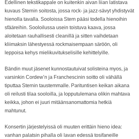
Edellinen tekstikappale on kuitenkin aivan liian latistava
kuvaus Sternin soitosta, jossa rock- ja jazz-sävyt yhdistyvät
hienolla tavalla. Sooloissa Stern pääsi todella hienoihin
sfääreihin. Sooloilussa usein toistuva kaava, jossa
aloitetaan rauhallisesti cleanillä ja sitten vaihdetaan
kliimaksin lähestyessä rockmaisempaan säröön, oli
leppoisa kehys mielikuvitukselisille kehittelyille.
Bändin muut jäsenet kunnostautuivat solisteina myos, ja
varsinkin Cordew’n ja Franchescinin soitto oli vähällä
tiputtaa Sternin taustemmalle. Parituntisen keikan aikana
oli reilusti tilaa sooloilla, ja lopputulemana olikin mahtava
keikka, johon ei juuri mitäänsanomattomia hetkiä
mahtunut.
Konsertin järjestelyissä oli muuten erittäin hieno idea:
vanhan palatsin pihalla oli lavan edessä tosifaneille