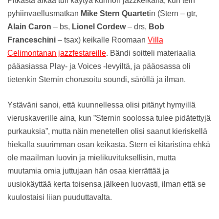
Pitkästa aikaa tuli käytyä kunnon jazzkeikalla, kun tein
pyhiinvaellusmatkan
Mike Stern Quartet
in (Stern – gtr,
Alain Caron
– bs,
Lionel Cordew
– drs,
Bob
Franceschini
– tsax) keikalle Roomaan
Villa
Celimontanan jazzfestareille
. Bändi soitteli materiaalia
pääasiassa Play- ja Voices -levyiltä, ja pääosassa oli
tietenkin Sternin chorusoitu soundi, säröllä ja ilman.
Ystäväni sanoi, että kuunnellessa olisi pitänyt hymyillä
vieruskaverille aina, kun ”Sternin soolossa tulee pidätettyjä
purkauksia”, mutta näin menetellen olisi saanut kieriskellä
hiekalla suurimman osan keikasta. Stern ei kitaristina ehkä
ole maailman luovin ja mielikuvituksellisin, mutta
muutamia omia juttujaan hän osaa kierrättää ja
uusiokäyttää kerta toisensa jälkeen luovasti, ilman että se
kuulostaisi liian puuduttavalta.