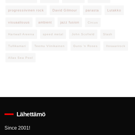
progressiivinen rock
David Gilmour
parasta
Lutakko
visuaalisuus
ambient
jazz fusion
Circus
Hartwall Areena
speed metal
John Scofield
Slash
Tullikamari
Teemu Viinikainen
Guns 'n Roses
Ilosaarirock
Allas Sea Pool
Lähettämö
Since 2001!