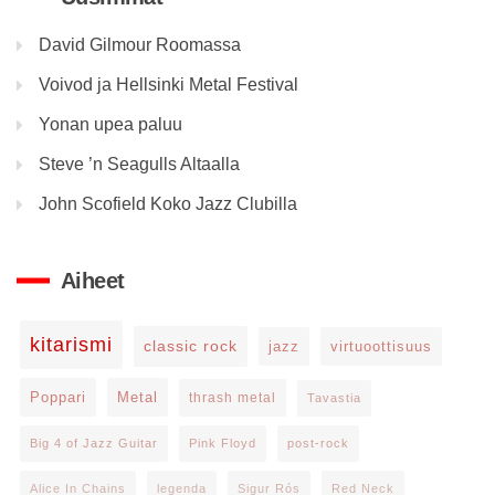
David Gilmour Roomassa
Voivod ja Hellsinki Metal Festival
Yonan upea paluu
Steve ’n Seagulls Altaalla
John Scofield Koko Jazz Clubilla
Aiheet
kitarismi
classic rock
jazz
virtuoottisuus
Poppari
Metal
thrash metal
Tavastia
Big 4 of Jazz Guitar
Pink Floyd
post-rock
Alice In Chains
legenda
Sigur Rós
Red Neck