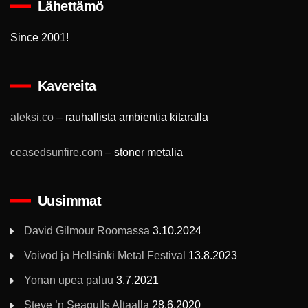
Lähettämö
Since 2001!
Kavereita
aleksi.co
– rauhallista ambientia kitaralla
ceasedsunfire.com
– stoner metalia
Uusimmat
David Gilmour Roomassa
3.10.2024
Voivod ja Hellsinki Metal Festival
13.8.2023
Yonan upea paluu
3.7.2021
Steve ’n Seagulls Altaalla
28.6.2020