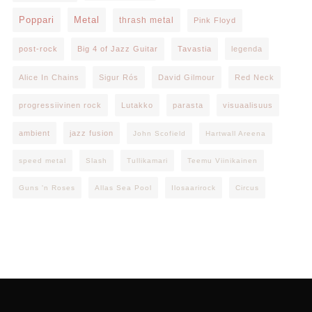
Poppari
Metal
thrash metal
Pink Floyd
post-rock
Big 4 of Jazz Guitar
Tavastia
legenda
Alice In Chains
Sigur Rós
David Gilmour
Red Neck
progressiivinen rock
Lutakko
parasta
visuaalisuus
ambient
jazz fusion
John Scofield
Hartwall Areena
speed metal
Slash
Tullikamari
Teemu Viinikainen
Guns 'n Roses
Allas Sea Pool
Ilosaarirock
Circus