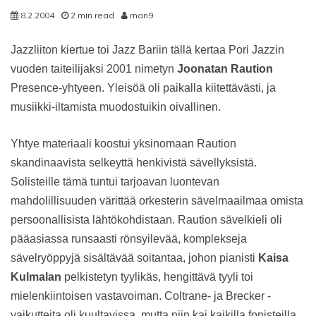
8.2.2004
2 min read
man9
Jazzliiton kiertue toi Jazz Bariin tällä kertaa Pori Jazzin
vuoden taiteilijaksi 2001 nimetyn
Joonatan Raution
Presence-yhtyeen. Yleisöä oli paikalla kiitettävästi, ja
musiikki-iltamista muodostuikin oivallinen.
Yhtye materiaali koostui yksinomaan Raution
skandinaavista selkeyttä henkivistä sävellyksistä.
Solisteille tämä tuntui tarjoavan luontevan
mahdolillisuuden värittää orkesterin sävelmaailmaa omista
persoonallisista lähtökohdistaan. Raution sävelkieli oli
pääasiassa runsaasti rönsyilevää, komplekseja
sävelryöppyjä sisältävää soitantaa, johon pianisti
Kaisa
Kulmalan
pelkistetyn tyylikäs, hengittävä tyyli toi
mielenkiintoisen vastavoiman. Coltrane- ja Brecker -
vaikutteita oli kuultavissa, mutta niin kai kaikilla fonisteilla,