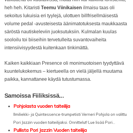
heh heh. Kitaristi
Teemu Viinikaisen
ilmaisu taas oli
sekoitus lukuisia eri tyylejä, ulottuen billfrisellmäisestä
volume pedal -avusteisesta äänimatotuksesta maukkaasta
säröstä nautiskeleviin juoksutuksiin. Kulmalan kuulas
sooloilu toi biiseihin tervetulleita suvantovaiheita
intensiivisyydestä kuitenkaan tinkimättä.
Kaiken kaikkiaan Presence oli monimuotoisen tyydyttävä
kuuntelukokemus – kiertueella on vielä jäljellä muutama
paikka, kannattanee käydä tutustumassa.
Samoissa Fiiliksissä...
Pohjolasta vuoden taiteilija
Ilmiliekki- ja Quintessence-trumpetisti Verneri Pohjola on valittu
Pori Jazzin vuoden taiteilijaksi. Onnittelut! Lue lisää Pori...
Pullista Pori Jazzin Vuoden taiteilija