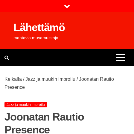
Skip
to
content
Lähettämö
mahtavia musamuistoja
Keikalla
/
Jazz ja muukin improilu
/
Joonatan Rautio
Presence
Jazz ja muukin improilu
Joonatan Rautio
Presence