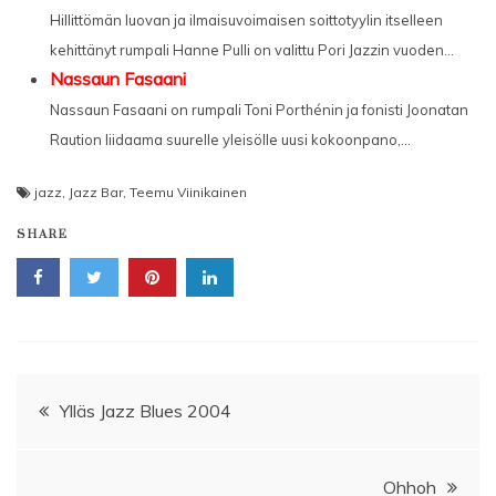
Hillittömän luovan ja ilmaisuvoimaisen soittotyylin itselleen
kehittänyt rumpali Hanne Pulli on valittu Pori Jazzin vuoden...
Nassaun Fasaani
Nassaun Fasaani on rumpali Toni Porthénin ja fonisti Joonatan
Raution liidaama suurelle yleisölle uusi kokoonpano,...
jazz
,
Jazz Bar
,
Teemu Viinikainen
SHARE
Artikkelien
Ylläs Jazz Blues 2004
selaus
Ohhoh