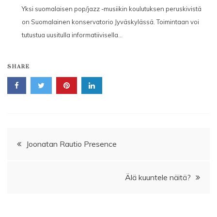
Yksi suomalaisen pop/jazz -musiikin koulutuksen peruskivistä
on Suomalainen konservatorio Jyväskylässä. Toimintaan voi
tutustua uusitulla informatiivisella...
SHARE
Artikkelien
Joonatan Rautio Presence
selaus
Älä kuuntele näitä?