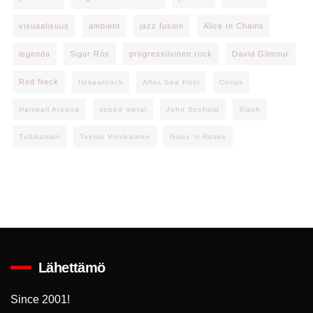
visuaalisuus
ambient
jazz fusion
Alice In Chains
legenda
Sigur Rós
progressiivinen rock
David Gilmour
Red Neck
Ilosaarirock
Allas Sea Pool
Circus
Hartwall Areena
speed metal
John Scofield
Slash
Tullikamari
Teemu Viinikainen
Guns 'n Roses
Lähettämö
Since 2001!