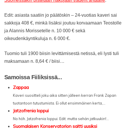
Suomessakin pistetään näköjään traderit ahtaalle
.
Edit: asiasta saatiin jo päätöskin – 24-vuotias kaveri sai
sakkoja 408 €, minkä lisäksi joutuu korvaamaan Teostolle
ja Alannis Morissetelle n. 10 000 € sekä
oikeudenkäyntikuluja n. 6 000 €.
Tuomio tuli 1900 biisin levittämisestä netissä, eli lysti tuli
maksamaan n. 8,64 € / biisi…
Samoissa Fiiliksissä...
Zappaa
Kaveri suositteli joku aika sitten jälleen kerran Frank Zapan
tuotantoon tutustumista. Ei ollut ensimmäinen kerta,...
Jatzofrenia loppui
No höh. Jatzofrenia loppui. Edit: mutta sehän jatkuukin!...
Suomalaisen Konservatorion saitti uusiksi