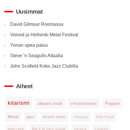
Uusimmat
David Gilmour Roomassa
Voivod ja Hellsinki Metal Festival
Yonan upea paluu
Steve ’n Seagulls Altaalla
John Scofield Koko Jazz Clubilla
Aiheet
kitarismi
classic rock
virtuoottisuus
Poppari
Metal
jazz
thrash metal
Tavastia
Pink Floyd
post-rock
Big 4 of Jazz Guitar
parasta
Lutakko