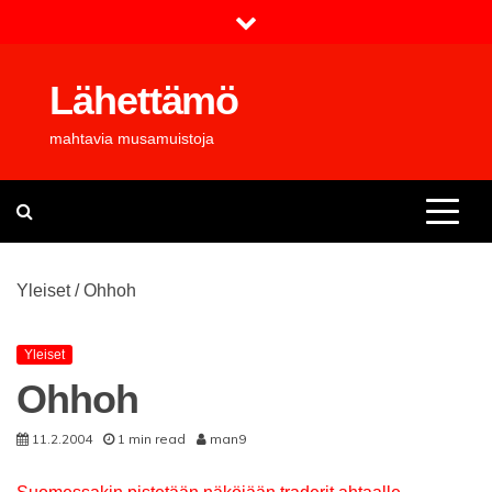
Skip
to
content
Lähettämö
mahtavia musamuistoja
Yleiset
/
Ohhoh
Yleiset
Ohhoh
11.2.2004
1 min read
man9