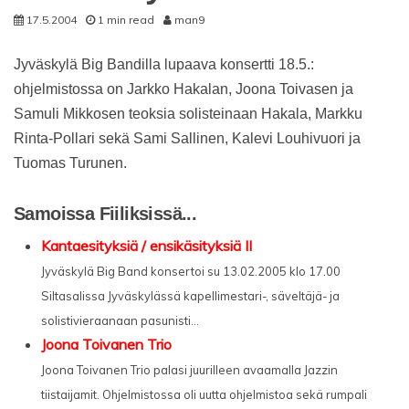
17.5.2004
1 min read
man9
Jyväskylä Big Bandilla lupaava konsertti 18.5.:
ohjelmistossa on Jarkko Hakalan, Joona Toivasen ja
Samuli Mikkosen teoksia solisteinaan Hakala, Markku
Rinta-Pollari sekä Sami Sallinen, Kalevi Louhivuori ja
Tuomas Turunen.
Samoissa Fiiliksissä...
Kantaesityksiä / ensikäsityksiä II
Jyväskylä Big Band konsertoi su 13.02.2005 klo 17.00
Siltasalissa Jyväskylässä kapellimestari-, säveltäjä- ja
solistivieraanaan pasunisti...
Joona Toivanen Trio
Joona Toivanen Trio palasi juurilleen avaamalla Jazzin
tiistaijamit. Ohjelmistossa oli uutta ohjelmistoa sekä rumpali