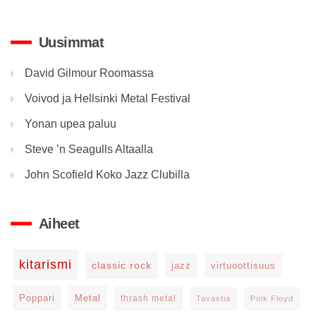
Uusimmat
David Gilmour Roomassa
Voivod ja Hellsinki Metal Festival
Yonan upea paluu
Steve ’n Seagulls Altaalla
John Scofield Koko Jazz Clubilla
Aiheet
kitarismi
classic rock
jazz
virtuoottisuus
Poppari
Metal
thrash metal
Tavastia
Pink Floyd