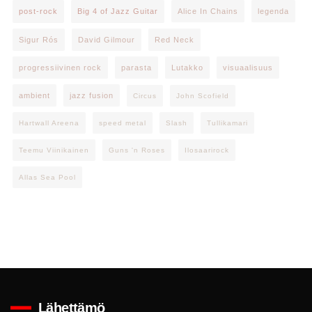
post-rock
Big 4 of Jazz Guitar
Alice In Chains
legenda
Sigur Rós
David Gilmour
Red Neck
progressiivinen rock
parasta
Lutakko
visuaalisuus
ambient
jazz fusion
Circus
John Scofield
Hartwall Areena
speed metal
Slash
Tullikamari
Teemu Viinikainen
Guns 'n Roses
Ilosaarirock
Allas Sea Pool
Lähettämö