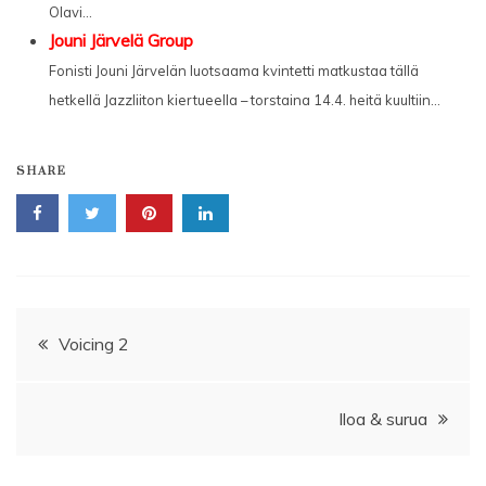
Olavi...
Jouni Järvelä Group
Fonisti Jouni Järvelän luotsaama kvintetti matkustaa tällä
hetkellä Jazzliiton kiertueella – torstaina 14.4. heitä kuultiin...
SHARE
Artikkelien
Voicing 2
selaus
Iloa & surua