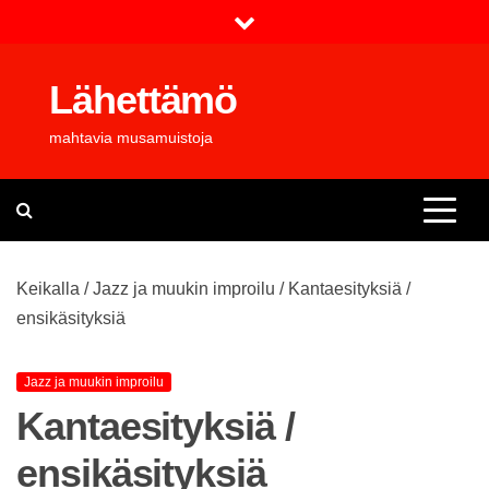
Skip
to
content
Lähettämö
mahtavia musamuistoja
Keikalla
/
Jazz ja muukin improilu
/
Kantaesityksiä /
ensikäsityksiä
Jazz ja muukin improilu
Kantaesityksiä /
ensikäsityksiä