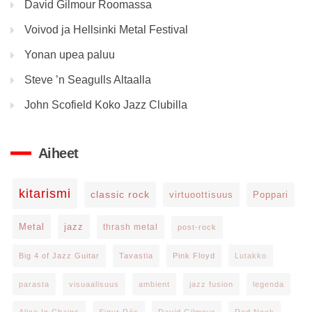
David Gilmour Roomassa
Voivod ja Hellsinki Metal Festival
Yonan upea paluu
Steve ’n Seagulls Altaalla
John Scofield Koko Jazz Clubilla
Aiheet
kitarismi
classic rock
virtuoottisuus
Poppari
Metal
jazz
thrash metal
post-rock
Big 4 of Jazz Guitar
Tavastia
Pink Floyd
Lutakko
parasta
visuaalisuus
ambient
jazz fusion
legenda