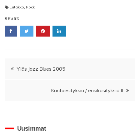
Lutakko
,
Rock
SHARE
Artikkelien
Ylläs Jazz Blues 2005
selaus
Kantaesityksiä / ensikäsityksiä II
Uusimmat