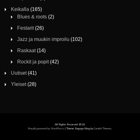
Keikalla
(165)
Blues & roots
(2)
Festarit
(26)
Jazz ja muukin improilu
(102)
Raskaat
(14)
Rockit ja popit
(42)
Uutiset
(41)
Yleiset
(28)
All Rights Reserved 2024.
Proudly powered by WordPress
|
Theme: Engage Mag by
Candid Themes
.