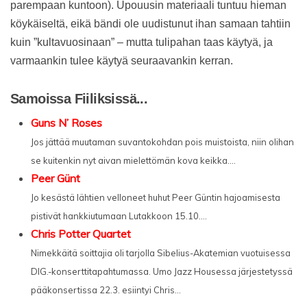
parempaan kuntoon). Upouusin materiaali tuntuu hieman
köykäiseltä, eikä bändi ole uudistunut ihan samaan tahtiin
kuin ”kultavuosinaan” – mutta tulipahan taas käytyä, ja
varmaankin tulee käytyä seuraavankin kerran.
Samoissa Fiiliksissä...
Guns N’ Roses
Jos jättää muutaman suvantokohdan pois muistoista, niin olihan
se kuitenkin nyt aivan mielettömän kova keikka....
Peer Günt
Jo kesästä lähtien velloneet huhut Peer Güntin hajoamisesta
pistivät hankkiutumaan Lutakkoon 15.10....
Chris Potter Quartet
Nimekkäitä soittajia oli tarjolla Sibelius-Akatemian vuotuisessa
DIG.-konserttitapahtumassa. Umo Jazz Housessa järjestetyssä
pääkonsertissa 22.3. esiintyi Chris...