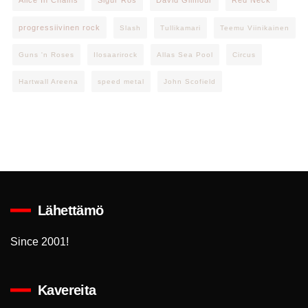
Alice In Chains
Sigur Rós
David Gilmour
Red Neck
progressiivinen rock
Slash
Tullikamari
Teemu Viinikainen
Guns 'n Roses
Ilosaarirock
Allas Sea Pool
Circus
Hartwall Areena
speed metal
John Scofield
Lähettämö
Since 2001!
Kavereita