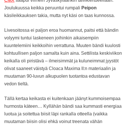
CMX
saapui viimein Jyväskyläänkin talvikiertueellaan.
Joulukuussa keikka peruuntui rumpali
Peipon
käsileikkauksen takia, mutta nyt käsi on taas kunnossa.
Livesoitossa ei paljon eroa huomannut, paitsi että bändin
volyymi tuntui laskeneen joihinkin aikaisempiin
kuuntelemiini keikkoihin verrattuna. Muuten bändi kuulosti
kohtuullisen paljon samalta kuin aina. Settilista keskiviikon
keikalla oli piristävä – ilmeisimmät ja kuluneimmat jyystöt
olivat saaneet väistyä Cloaca Maxima II:n materiaalin ja
muutaman 90-luvun alkupuolen tuotantoa edustavan
vedon tieltä.
Tällä kertaa keikasta ei kuitenkaan jäänyt kummoisempaa
hurmosta käteen… Kyllähän bändi saa kummasti energiaa
luotua ja soitettua biisit läpi rankalla otteella (vaikka
muutaman biisin olisi ehkä voinut treenata vähän