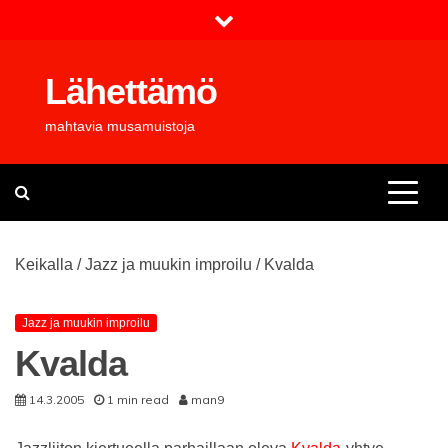
Skip
to
content
Lähettämö
mahtavia musamuistoja
Keikalla
/
Jazz ja muukin improilu
/
Kvalda
Jazz ja muukin improilu
Kvalda
14.3.2005
1 min read
man9