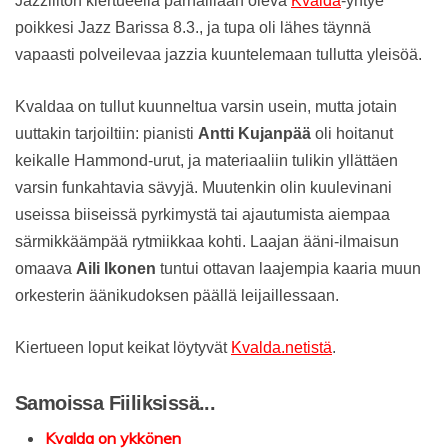
Jazzliiton kiertueella parhaillaan oleva
Kvalda
-yhtye
poikkesi Jazz Barissa 8.3., ja tupa oli lähes täynnä
vapaasti polveilevaa jazzia kuuntelemaan tullutta yleisöä.
Kvaldaa on tullut kuunneltua varsin usein, mutta jotain
uuttakin tarjoiltiin: pianisti
Antti Kujanpää
oli hoitanut
keikalle Hammond-urut, ja materiaaliin tulikin yllättäen
varsin funkahtavia sävyjä. Muutenkin olin kuulevinani
useissa biiseissä pyrkimystä tai ajautumista aiempaa
särmikkäämpää rytmiikkaa kohti. Laajan ääni-ilmaisun
omaava
Aili Ikonen
tuntui ottavan laajempia kaaria muun
orkesterin äänikudoksen päällä leijaillessaan.
Kiertueen loput keikat löytyvät
Kvalda.netistä
.
Samoissa Fiiliksissä...
Kvalda on ykkönen