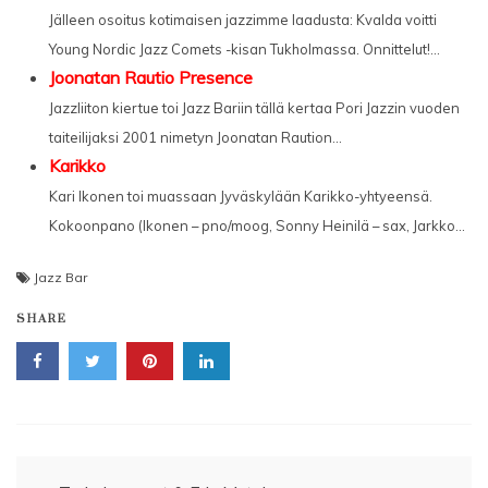
Jälleen osoitus kotimaisen jazzimme laadusta: Kvalda voitti
Young Nordic Jazz Comets -kisan Tukholmassa. Onnittelut!...
Joonatan Rautio Presence
Jazzliiton kiertue toi Jazz Bariin tällä kertaa Pori Jazzin vuoden
taiteilijaksi 2001 nimetyn Joonatan Raution...
Karikko
Kari Ikonen toi muassaan Jyväskylään Karikko-yhtyeensä.
Kokoonpano (Ikonen – pno/moog, Sonny Heinilä – sax, Jarkko...
Jazz Bar
SHARE
Artikkelien