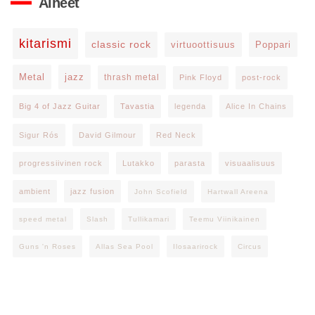
Aiheet
kitarismi
classic rock
virtuoottisuus
Poppari
Metal
jazz
thrash metal
Pink Floyd
post-rock
Big 4 of Jazz Guitar
Tavastia
legenda
Alice In Chains
Sigur Rós
David Gilmour
Red Neck
progressiivinen rock
Lutakko
parasta
visuaalisuus
ambient
jazz fusion
John Scofield
Hartwall Areena
speed metal
Slash
Tullikamari
Teemu Viinikainen
Guns 'n Roses
Allas Sea Pool
Ilosaarirock
Circus