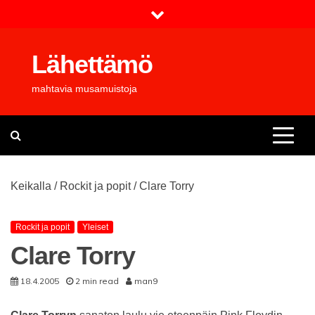
Skip
to
content
Lähettämö
mahtavia musamuistoja
Keikalla
/
Rockit ja popit
/
Clare Torry
Rockit ja popit
Yleiset
Clare Torry
18.4.2005
2 min read
man9