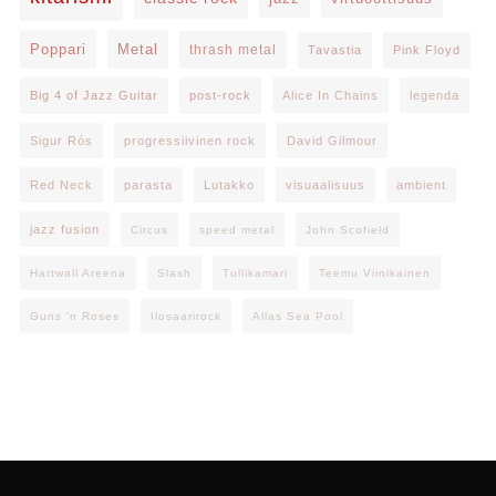
Poppari
Metal
thrash metal
Tavastia
Pink Floyd
Big 4 of Jazz Guitar
post-rock
Alice In Chains
legenda
Sigur Rós
progressiivinen rock
David Gilmour
Red Neck
parasta
Lutakko
visuaalisuus
ambient
jazz fusion
Circus
speed metal
John Scofield
Hartwall Areena
Slash
Tullikamari
Teemu Viinikainen
Guns 'n Roses
Ilosaarirock
Allas Sea Pool