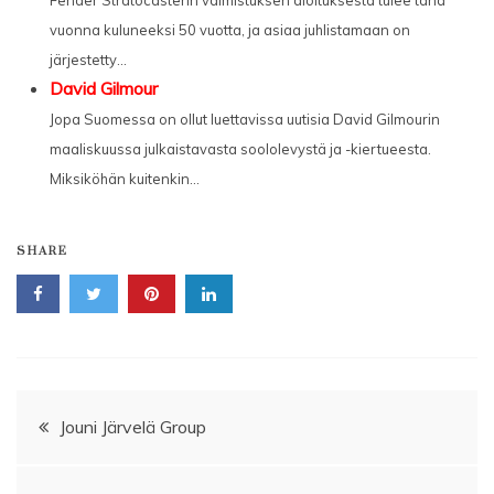
Fender Stratocasterin valmistuksen aloituksesta tulee tänä
vuonna kuluneeksi 50 vuotta, ja asiaa juhlistamaan on
järjestetty...
David Gilmour
Jopa Suomessa on ollut luettavissa uutisia David Gilmourin
maaliskuussa julkaistavasta soololevystä ja -kiertueesta.
Miksiköhän kuitenkin...
SHARE
Artikkelien
Jouni Järvelä Group
selaus