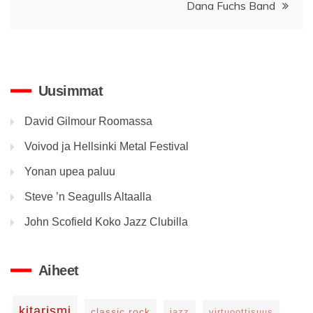
Dana Fuchs Band
Uusimmat
David Gilmour Roomassa
Voivod ja Hellsinki Metal Festival
Yonan upea paluu
Steve ’n Seagulls Altaalla
John Scofield Koko Jazz Clubilla
Aiheet
kitarismi
classic rock
jazz
virtuoottisuus