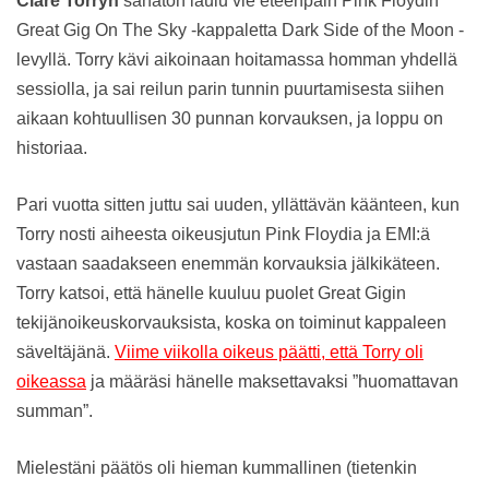
Clare Torryn
sanaton laulu vie eteenpäin Pink Floydin
Great Gig On The Sky -kappaletta Dark Side of the Moon -
levyllä. Torry kävi aikoinaan hoitamassa homman yhdellä
sessiolla, ja sai reilun parin tunnin puurtamisesta siihen
aikaan kohtuullisen 30 punnan korvauksen, ja loppu on
historiaa.
Pari vuotta sitten juttu sai uuden, yllättävän käänteen, kun
Torry nosti aiheesta oikeusjutun Pink Floydia ja EMI:ä
vastaan saadakseen enemmän korvauksia jälkikäteen.
Torry katsoi, että hänelle kuuluu puolet Great Gigin
tekijänoikeuskorvauksista, koska on toiminut kappaleen
säveltäjänä.
Viime viikolla oikeus päätti, että Torry oli
oikeassa
ja määräsi hänelle maksettavaksi ”huomattavan
summan”.
Mielestäni päätös oli hieman kummallinen (tietenkin