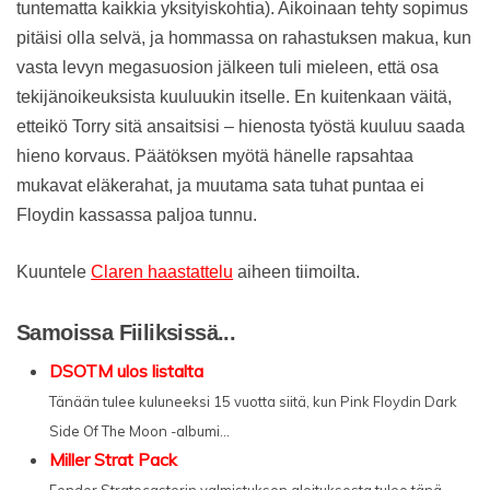
tuntematta kaikkia yksityiskohtia). Aikoinaan tehty sopimus
pitäisi olla selvä, ja hommassa on rahastuksen makua, kun
vasta levyn megasuosion jälkeen tuli mieleen, että osa
tekijänoikeuksista kuuluukin itselle. En kuitenkaan väitä,
etteikö Torry sitä ansaitsisi – hienosta työstä kuuluu saada
hieno korvaus. Päätöksen myötä hänelle rapsahtaa
mukavat eläkerahat, ja muutama sata tuhat puntaa ei
Floydin kassassa paljoa tunnu.
Kuuntele
Claren haastattelu
aiheen tiimoilta.
Samoissa Fiiliksissä...
DSOTM ulos listalta
Tänään tulee kuluneeksi 15 vuotta siitä, kun Pink Floydin Dark
Side Of The Moon -albumi...
Miller Strat Pack