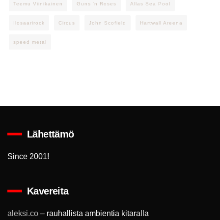
Teemu Viinikainen
Guns 'n Roses
Allas Sea Pool
Ilosaarirock
Circus
John Scofield
Hartwall Areena
speed metal
Lähettämö
Since 2001!
Kavereita
aleksi.co
– rauhallista ambientia kitaralla