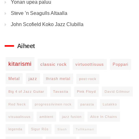
Yonan upea paluu
Steve ’n Seagulls Altaalla
John Scofield Koko Jazz Clubilla
Aiheet
kitarismi
classic rock
virtuoottisuus
Poppari
Metal
jazz
thrash metal
post-rock
Big 4 of Jazz Guitar
Tavastia
Pink Floyd
David Gilmour
Red Neck
progressiivinen rock
parasta
Lutakko
visuaalisuus
ambient
jazz fusion
Alice In Chains
legenda
Sigur Rós
Slash
Tullikamari