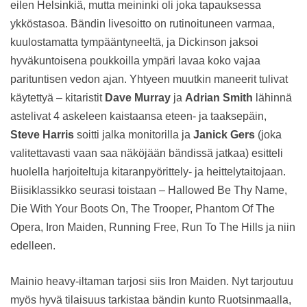
eilen Helsinkiä, mutta meininki oli joka tapauksessa
ykköstasoa. Bändin livesoitto on rutinoituneen varmaa,
kuulostamatta tympääntyneeltä, ja Dickinson jaksoi
hyväkuntoisena poukkoilla ympäri lavaa koko vajaa
parituntisen vedon ajan. Yhtyeen muutkin maneerit tulivat
käytettyä – kitaristit
Dave Murray
ja
Adrian Smith
lähinnä
astelivat 4 askeleen kaistaansa eteen- ja taaksepäin,
Steve Harris
soitti jalka monitorilla ja
Janick Gers
(joka
valitettavasti vaan saa näköjään bändissä jatkaa) esitteli
huolella harjoiteltuja kitaranpyörittely- ja heittelytaitojaan.
Biisiklassikko seurasi toistaan – Hallowed Be Thy Name,
Die With Your Boots On, The Trooper, Phantom Of The
Opera, Iron Maiden, Running Free, Run To The Hills ja niin
edelleen.
Mainio heavy-iltaman tarjosi siis Iron Maiden. Nyt tarjoutuu
myös hyvä tilaisuus tarkistaa bändin kunto Ruotsinmaalla,