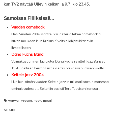
kun TV2 näyttää Ullevin keikan la 9.7. klo 23.45.
Samoissa Fiiliksissä...
Vuoden comeback
Heh. Vuoden 2004 Montreux’n jazzeilla tekee comebackia
kukas muukaan kuin Krokus, Sveitsin lahja tukkahevin
ihmeelliseen...
Dana Fuchs Band
Voimakasääninen laulajatar Dana Fuchs revitteli Jazz Barissa
19.4. Edellisen kerran Fuchs vieraili paikassa puolisen vuotta...
Keitele Jazz 2004
Huh huh, tämän vuoden Keitele Jazziin tuli osallistuttua monessa
ominaisuudessa… Soiteltiin basisti Tero Tuovisen kanssa...
Hartwall Areena
,
heavy metal
SHARE