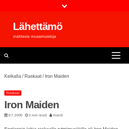
Skip
to
content
Lähettämö
mahtavia musamuistoja
Keikalla
/
Raskaat
/
Iron Maiden
Raskaat
Iron Maiden
8.7.2005
2 min read
man9