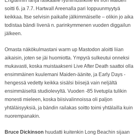
Englannin lahja raskaalle rytmimusiikille eli Iron Maiden
soitti 6. ja 7.7. Hartwall Areenalla pari loppuunmyytyä
keikkaa. Itse selvisin paikalle jälkimmäiselle – olikin jo aika
todistaa bändi livenä n. parinkymmenen vuoden diggailun
jälkeen.
Omasta näkökulmastani warm up Mastodon aloitti liian
aikaisin, joten se jäi huomiotta. Ympyrä sulkeutui onneksi
mukavasti, koska muistaakseni Live After Death saattoi olla
ensimmäinen kuulemani Maiden-äänite, ja Early Days -
hengessä vedetty keikka sisälsi biisejä vain neljältä
ensimmäiseltä studiolevyltä. Vuoden -85 livetupla tulikin
monesti mieleen, koska biisivalinnoissa oli paljon
yhtäläisyyksiä, ja bändin railakas soitto toimi yhtälailla kuin
nuorempanakin.
Bruce Dickinson
huudatti kuitenkin Long Beachin sijaan