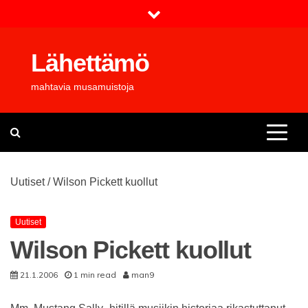
Skip
to
content
Lähettämö
mahtavia musamuistoja
Uutiset
/
Wilson Pickett kuollut
Uutiset
Wilson Pickett kuollut
21.1.2006
1 min read
man9