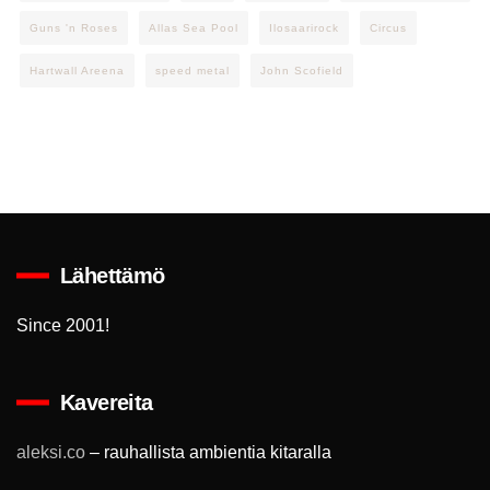
Guns 'n Roses
Allas Sea Pool
Ilosaarirock
Circus
Hartwall Areena
speed metal
John Scofield
Lähettämö
Since 2001!
Kavereita
aleksi.co
– rauhallista ambientia kitaralla