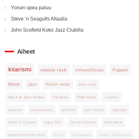
Yonan upea paluu
Steve ’n Seagulls Altaalla
John Scofield Koko Jazz Clubilla
Aiheet
kitarismi
classic rock
virtuoottisuus
Poppari
Metal
jazz
thrash metal
post-rock
Big 4 of Jazz Guitar
Tavastia
Pink Floyd
Lutakko
parasta
visuaalisuus
ambient
jazz fusion
legenda
Alice In Chains
Sigur Rós
David Gilmour
Red Neck
progressiivinen rock
Slash
Tullikamari
Teemu Viinikainen