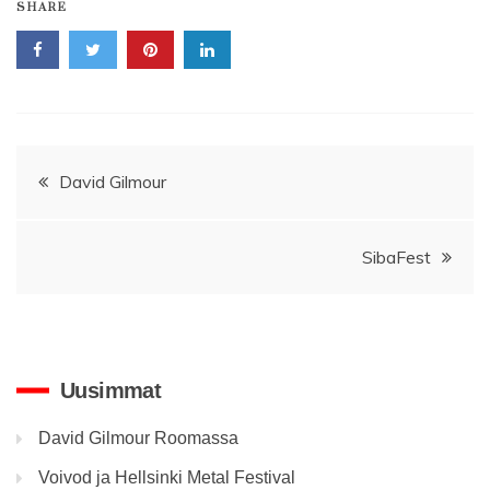
SHARE
Artikkelien
David Gilmour
selaus
SibaFest
Uusimmat
David Gilmour Roomassa
Voivod ja Hellsinki Metal Festival