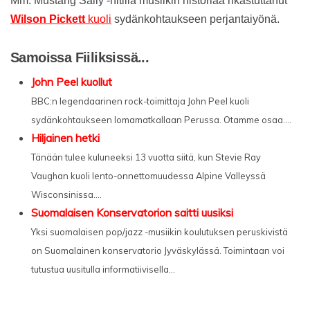
Mm. Mustang Sally -hitillä musiikin historiaa rikastuttanut
Wilson Pickett
kuoli
sydänkohtaukseen perjantaiyönä.
Samoissa Fiiliksissä...
John Peel kuollut
BBC:n legendaarinen rock-toimittaja John Peel kuoli
sydänkohtaukseen lomamatkallaan Perussa. Otamme osaa....
Hiljainen hetki
Tänään tulee kuluneeksi 13 vuotta siitä, kun Stevie Ray
Vaughan kuoli lento-onnettomuudessa Alpine Valleyssä
Wisconsinissa....
Suomalaisen Konservatorion saitti uusiksi
Yksi suomalaisen pop/jazz -musiikin koulutuksen peruskivistä
on Suomalainen konservatorio Jyväskylässä. Toimintaan voi
tutustua uusitulla informatiivisella...