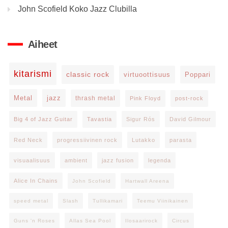
John Scofield Koko Jazz Clubilla
Aiheet
kitarismi
classic rock
virtuoottisuus
Poppari
Metal
jazz
thrash metal
Pink Floyd
post-rock
Big 4 of Jazz Guitar
Tavastia
Sigur Rós
David Gilmour
Red Neck
progressiivinen rock
Lutakko
parasta
visuaalisuus
ambient
jazz fusion
legenda
Alice In Chains
John Scofield
Hartwall Areena
speed metal
Slash
Tullikamari
Teemu Viinikainen
Guns 'n Roses
Allas Sea Pool
Ilosaarirock
Circus