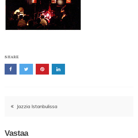
SHARE
Artikkelien
Jazzia Istanbulissa
selaus
Vastaa