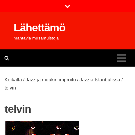
Skip
to
content
Lähettämö
mahtavia musamuistoja
Keikalla
/
Jazz ja muukin improilu
/
Jazzia Istanbulissa
/
telvin
telvin