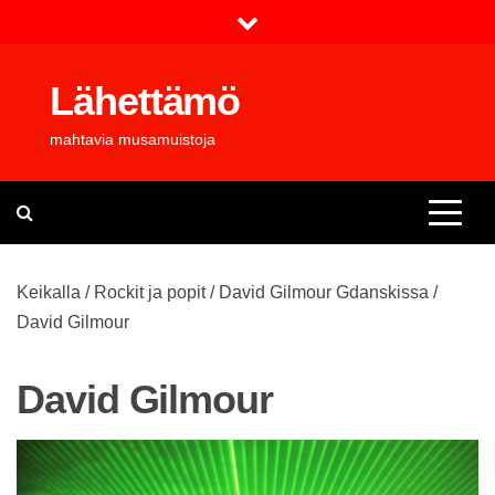
Skip
to
content
Lähettämö
mahtavia musamuistoja
Keikalla
/
Rockit ja popit
/
David Gilmour Gdanskissa
/
David Gilmour
David Gilmour