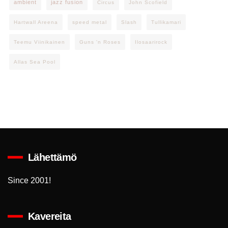
ambient
jazz fusion
Circus
John Scofield
Hartwall Areena
speed metal
Slash
Tullikamari
Teemu Viinikainen
Guns 'n Roses
Ilosaarirock
Allas Sea Pool
Lähettämö
Since 2001!
Kavereita