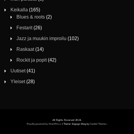
Keikalla
(165)
Blues & roots
(2)
Festarit
(26)
Jazz ja muukin improilu
(102)
Raskaat
(14)
Rockit ja popit
(42)
Uutiset
(41)
Yleiset
(28)
All Rights Reserved 2024.
Proudly powered by WordPress
|
Theme: Engage Mag by
Candid Themes
.