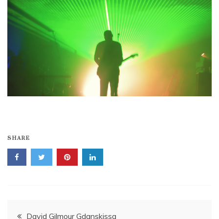
SHARE
Artikkelien
David Gilmour Gdanskissa