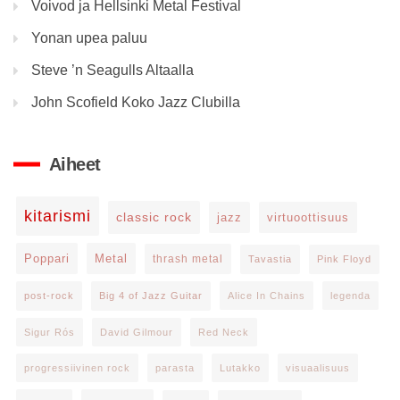
Voivod ja Hellsinki Metal Festival
Yonan upea paluu
Steve ’n Seagulls Altaalla
John Scofield Koko Jazz Clubilla
Aiheet
kitarismi
classic rock
jazz
virtuoottisuus
Poppari
Metal
thrash metal
Tavastia
Pink Floyd
post-rock
Big 4 of Jazz Guitar
Alice In Chains
legenda
Sigur Rós
David Gilmour
Red Neck
progressiivinen rock
parasta
Lutakko
visuaalisuus