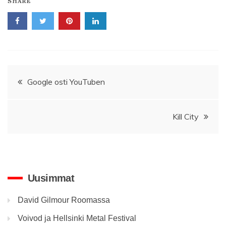
SHARE
Artikkelien
Google osti YouTuben
selaus
Kill City
Uusimmat
David Gilmour Roomassa
Voivod ja Hellsinki Metal Festival