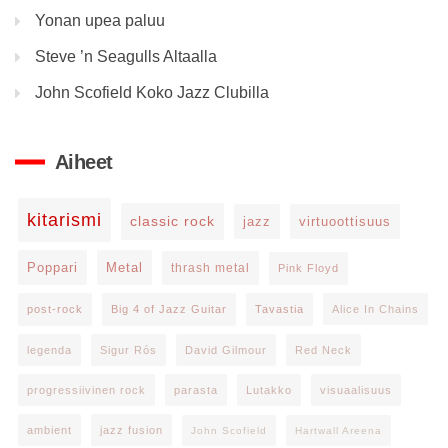
Yonan upea paluu
Steve ’n Seagulls Altaalla
John Scofield Koko Jazz Clubilla
Aiheet
kitarismi
classic rock
jazz
virtuoottisuus
Poppari
Metal
thrash metal
Pink Floyd
post-rock
Big 4 of Jazz Guitar
Tavastia
Alice In Chains
legenda
Sigur Rós
David Gilmour
Red Neck
progressiivinen rock
parasta
Lutakko
visuaalisuus
ambient
jazz fusion
John Scofield
Hartwall Areena