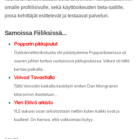
omalle profiilisivulle, sekä käyttöoikeuden beta-saitille,
jossa kehittäjät esittelevät ja testaavat palvelun.
Samoissa Fiiliksissä...
Popparin pikkujoulut
Öykkärirehtorikohusta ohi päästyämme Popparibaarissa oli
suuren juhlan tuntua vuotuisissa pikkujouluissa. Väkeä oli tällä
kertaa paikalla...
Voivod Tavastialla
Tällä Voivodin keikalla keskityin eniten Dan Mongrainin
kitaroinnin ihasteluun....
Ylen Elävä arkisto
YLE aukaisi osan arkistostaan nettiin kuten kaikki ovat jo
kuulleet. On hienoa, että valikoimaa löytyy...