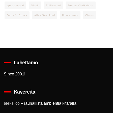
speed metal
Slash
Tullikamari
Teemu Viinikainen
Guns 'n Roses
Allas Sea Pool
Ilosaarirock
Circus
Lähettämö
Since 2001!
Kavereita
aleksi.co
– rauhallista ambientia kitaralla