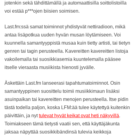
jotenkin sekä tähdittämällä ja automaattisilla soittolistoilla
voi estää p***ojen biisien soimisen.
Last.fm:ssä samat toiminnot yhdistyvät nettiradioon, mikä
antaa lisäpotkua uuden hyvän musan löytämiseen. Voi
kuunnella samantyyppistä musaa kuin tietty artisti, tai tietyn
genren tai tagin perusteella. Kavereitten kavereitten listoja
vakoilemalla tai suosikkiasemia kuuntelemalla pääsee
itselle vieraasta musiikista hienosti jyvälle.
Äskettäin Last.fm lanseerasi tapahtumatoiminnot. Osin
samantyyppinen suosittelu toimii musiikkimaun lisäksi
asuinpaikan tai kavereitten menojen perusteella. Itse pidin
tästä todella paljon, koska LFM:ää tulee käytettyä kuitenkin
päivittäin, ja nyt
tulevat hyvät keikat ovat heti näkyvillä
.
Toimiakseen tämä tietysti vaatii sen, että käyttäjäkunta
jaksaa näpyttää suosikkibändinsä tulevia keikkoja