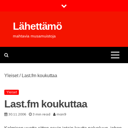
Skip
to
content
Lähettämö
mahtavia musamuistoja
Yleiset
/
Last.fm koukuttaa
Yleiset
Last.fm koukuttaa
30.11.2006
3 min read
man9