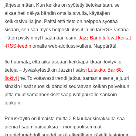
järjestelmään. Kun keikka on syötetty tietokantaan, se
alkaa heti näkyä bändin omalla sivulla, käyttäjien
keikkasivuilla jne. Paitsi että tieto on helppoa syöttää
sisään, sen saa myös helposti ulos iCaliin tai RSS-virtana.
Täten pystyin nyt lisäämään esim.
Jazz Barin tulevat keikat
-RSS-feedin
omalle web-aloitussivulleni. Näppärää!
Ilo huomata, että aika useaan keikkapaikkaan löytyy jo
tietoja – Jyväskylästäkin Jazzin lisäksi
Lutakko
,
Bar 68
,
Ilokivi
jne. Toivottavasti trendi jatkuu samanlaisena ja juuri
sinäkin lisäät suosikkibändisi seuraavan keikan palveluun
jotta muut samanhenkiset saapuvat paikalle sankoin
joukoin!
Peruskäyttö on ilmaista mutta 3 € kuukausimaksulla saa
pieniä lisäominaisuuksia – monipuolisemmat
kuuntelumahdollisuudet sekä alkeellisen kävijätilastoinnin