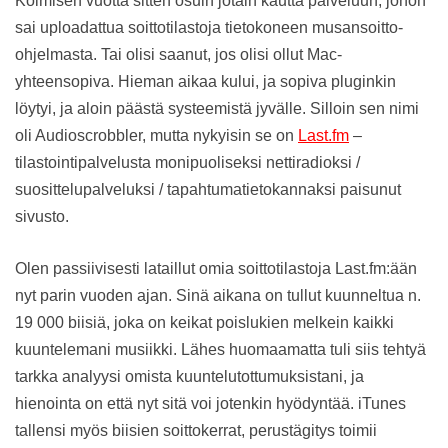
Kolmisen vuotta sitten osuin jotain kautta palveluun, johon
sai uploadattua soittotilastoja tietokoneen musansoitto-
ohjelmasta. Tai olisi saanut, jos olisi ollut Mac-
yhteensopiva. Hieman aikaa kului, ja sopiva pluginkin
löytyi, ja aloin päästä systeemistä jyvälle. Silloin sen nimi
oli Audioscrobbler, mutta nykyisin se on
Last.fm
–
tilastointipalvelusta monipuoliseksi nettiradioksi /
suosittelupalveluksi / tapahtumatietokannaksi paisunut
sivusto.
Olen passiivisesti lataillut omia soittotilastoja Last.fm:ään
nyt parin vuoden ajan. Sinä aikana on tullut kuunneltua n.
19 000 biisiä, joka on keikat poislukien melkein kaikki
kuuntelemani musiikki. Lähes huomaamatta tuli siis tehtyä
tarkka analyysi omista kuuntelutottumuksistani, ja
hienointa on että nyt sitä voi jotenkin hyödyntää. iTunes
tallensi myös biisien soittokerrat, perustägitys toimii