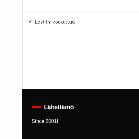
Artikkelien
Last.fm koukuttaa
selaus
Lähettämö
Since 2001!