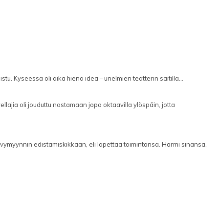
stu. Kyseessä oli aika hieno idea – unelmien teatterin saitilla...
llajia oli jouduttu nostamaan jopa oktaavilla ylöspäin, jotta
ymyynnin edistämiskikkaan, eli lopettaa toimintansa. Harmi sinänsä,