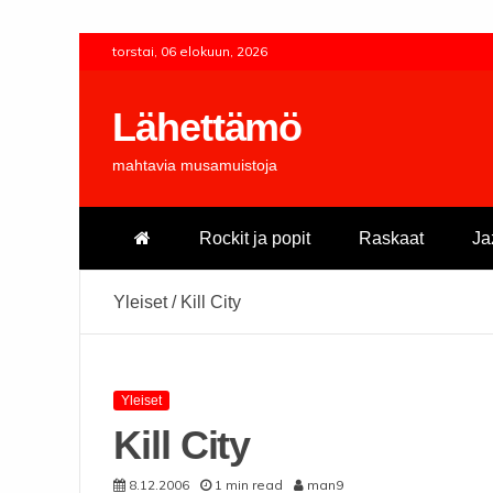
Skip
torstai, 06 elokuun, 2026
to
content
Lähettämö
mahtavia musamuistoja
Rockit ja popit
Raskaat
Ja
Yleiset
/
Kill City
Yleiset
Kill City
8.12.2006
1 min read
man9