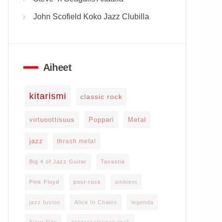
John Scofield Koko Jazz Clubilla
Aiheet
kitarismi
classic rock
virtuoottisuus
Poppari
Metal
jazz
thrash metal
Big 4 of Jazz Guitar
Tavastia
Pink Floyd
post-rock
ambient
jazz fusion
Alice In Chains
legenda