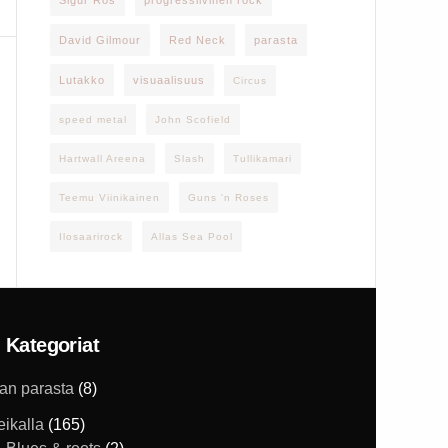
Sigur Rós
progressiivinen rock
David Gilmour
Red Neck
parasta
Lutakko
visuaalisuus
Circus
speed metal
John Scofield
Hartwall Areena
Slash
Tullikamari
Teemu Viinikainen
Guns 'n Roses
Ilosaarirock
Allas Sea Pool
Kategoriat
han parasta
(8)
eikalla
(165)