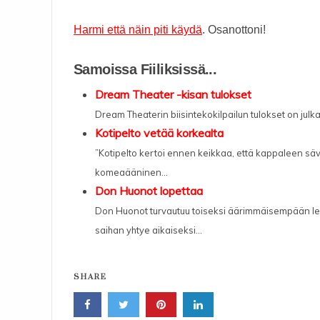
Harmi että näin piti käydä
. Osanottoni!
Samoissa Fiiliksissä...
Dream Theater -kisan tulokset
Dream Theaterin biisintekokilpailun tulokset on julkai
Kotipelto vetää korkealta
”Kotipelto kertoi ennen keikkaa, että kappaleen säve
komeaääninen...
Don Huonot lopettaa
Don Huonot turvautuu toiseksi äärimmäisempään lev
saihan yhtye aikaiseksi...
SHARE