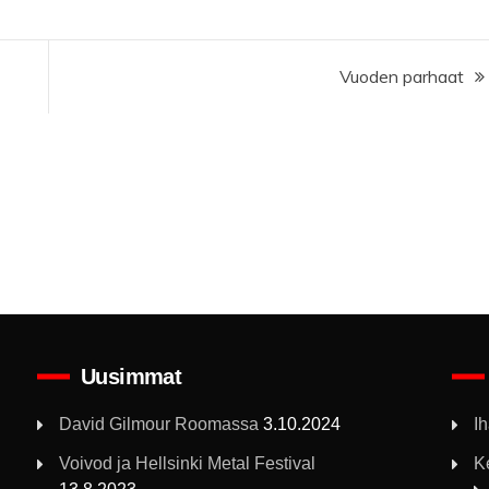
Vuoden parhaat
Uusimmat
David Gilmour Roomassa
3.10.2024
I
Voivod ja Hellsinki Metal Festival
K