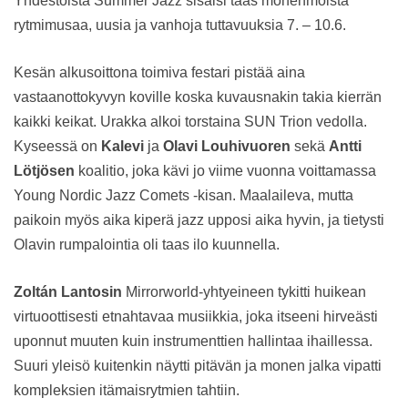
Yhdestoista Summer Jazz sisälsi taas monenmoista
rytmimusaa, uusia ja vanhoja tuttavuuksia 7. – 10.6.
Kesän alkusoittona toimiva festari pistää aina
vastaanottokyvyn koville koska kuvausnakin takia kierrän
kaikki keikat. Urakka alkoi torstaina SUN Trion vedolla.
Kyseessä on
Kalevi
ja
Olavi Louhivuoren
sekä
Antti
Lötjösen
koalitio, joka kävi jo viime vuonna voittamassa
Young Nordic Jazz Comets -kisan. Maalaileva, mutta
paikoin myös aika kiperä jazz upposi aika hyvin, ja tietysti
Olavin rumpalointia oli taas ilo kuunnella.
Zoltán Lantosin
Mirrorworld-yhtyeineen tykitti huikean
virtuoottisesti etnahtavaa musiikkia, joka itseeni hirveästi
uponnut muuten kuin instrumenttien hallintaa ihaillessa.
Suuri yleisö kuitenkin näytti pitävän ja monen jalka vipatti
kompleksien itämaisrytmien tahtiin.