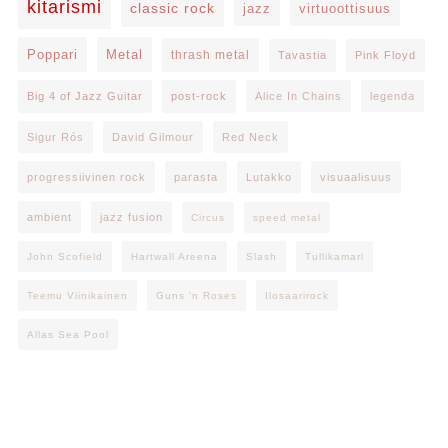
kitarismi
classic rock
jazz
virtuoottisuus
Poppari
Metal
thrash metal
Tavastia
Pink Floyd
Big 4 of Jazz Guitar
post-rock
Alice In Chains
legenda
Sigur Rós
David Gilmour
Red Neck
progressiivinen rock
parasta
Lutakko
visuaalisuus
ambient
jazz fusion
Circus
speed metal
John Scofield
Hartwall Areena
Slash
Tullikamari
Teemu Viinikainen
Guns 'n Roses
Ilosaarirock
Allas Sea Pool