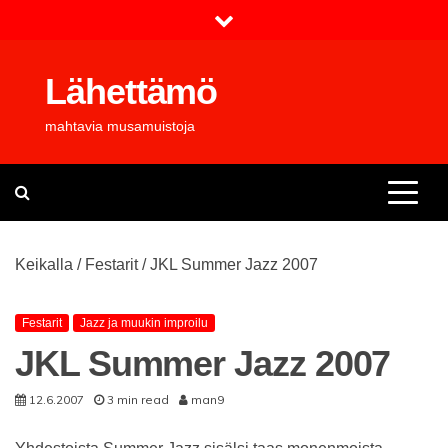
Skip
to
content
Lähettämö
mahtavia musamuistoja
Keikalla
/
Festarit
/
JKL Summer Jazz 2007
Festarit
Jazz ja muukin improilu
JKL Summer Jazz 2007
12.6.2007
3 min read
man9