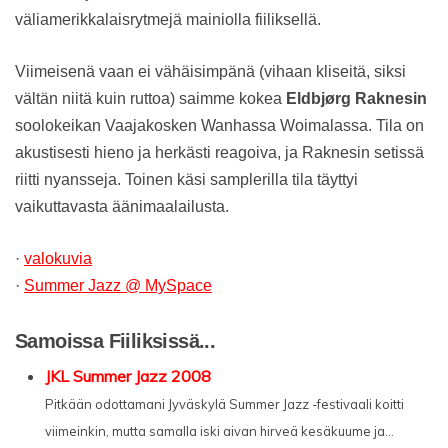
väliamerikkalaisrytmejä mainiolla fiiliksellä.
Viimeisenä vaan ei vähäisimpänä (vihaan kliseitä, siksi
vältän niitä kuin ruttoa) saimme kokea
Eldbjørg Raknesin
soolokeikan Vaajakosken Wanhassa Woimalassa. Tila on
akustisesti hieno ja herkästi reagoiva, ja Raknesin setissä
riitti nyansseja. Toinen käsi samplerilla tila täyttyi
vaikuttavasta äänimaalailusta.
·
valokuvia
·
Summer Jazz @ MySpace
Samoissa Fiiliksissä...
JKL Summer Jazz 2008
Pitkään odottamani Jyväskylä Summer Jazz -festivaali koitti
viimeinkin, mutta samalla iski aivan hirveä kesäkuume ja...