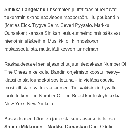
Sinikka Langeland
Ensemblen juuret taas pureutuvat
tiukemmin skandinaaviseen maaperään. Huippubändin
(Matias Eick, Trygve Seim, Severi Pyysalo, Markku
Ounaskari) kanssa Sinikan laulu-tunnelmoinnit pääsivät
hienoihin sfääreihin. Musiikki oli kiinnostavan
raskassoutuista, mutta jätti kevyen tunnelman.
Raskaudesta ei sen sijaan ollut juuri tietoakaan Number Of
The Cheezin keikalla. Bändin ohjelmisto koostui heavy-
klassikoista loungeksi sovitettuna – ja vieläpä osuvia
musiikillisia oivalluksia tarjoten. Tuli väkisinkin hyvälle
tuulelle kun The Number Of The Beast kuulosti yht’äkkiä
New York, New Yorkilta.
Bassottomien bändien joukosta seuraavana tielle osui
Samuli Mikkonen
–
Markku Ounaskari
Duo. Odotin