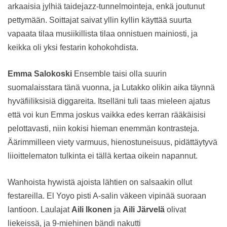
arkaaisia jylhiä taidejazz-tunnelmointeja, enkä joutunut
pettymään. Soittajat saivat yllin kyllin käyttää suurta
vapaata tilaa musiikillista tilaa onnistuen mainiosti, ja
keikka oli yksi festarin kohokohdista.
Emma Salokoski
Ensemble taisi olla suurin
suomalaisstara tänä vuonna, ja Lutakko olikin aika täynnä
hyväfiiliksisiä diggareita. Itselläni tuli taas mieleen ajatus
että voi kun Emma joskus vaikka edes kerran rääkäisisi
pelottavasti, niin kokisi hieman enemmän kontrasteja.
Äärimmilleen viety varmuus, hienostuneisuus, pidättäytyvä
liioittelematon tulkinta ei tällä kertaa oikein napannut.
Wanhoista hywistä ajoista lähtien on salsaakin ollut
festareilla. El Yoyo pisti A-salin väkeen vipinää suoraan
lantioon. Laulajat
Aili Ikonen
ja
Aili Järvelä
olivat
liekeissä, ja 9-miehinen bändi nakutti