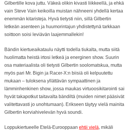
Gilbertille kova juttu. Väkeä olikin kivasti liikkeellä, ja ehkä
vain Steve Vain keikoilla muistan nähneeni yhdellä kertaa
enemmän kitaristeja. Hyvä tietysti niin, sillä Gilbertin
letkeän asenteen ja huumorintajun yhdistettynä tarkkaan
soittoon soisi leviävän laajemmallekin!
Bändin kiertueaikataulu näytti todella tiukalta, mutta siitä
huolimatta heistä irtosi letkeä ja energinen show. Suurin
osa materiaalista oli tietysti Gilbertin soolomatskua, mutta
myös pari Mr. Bigin ja Racer-X:n biisiä oli kelpuutettu
mukaan – tuloksena yllättävän sympaattinen ja
lämminhenkinen show, jossa maukas virtuoosikitarointi sai
hyvät takapotkut taitavalta bändiltä (muiden nimet pääsivät
valitettavasti jo unohtumaan). Erikseen täytyy vielä mainita
Gilbertin korviahivelevän hyvä soundi.
Loppukiertueelle Etelä-Eurooppaan
ehtii vielä
, mikäli