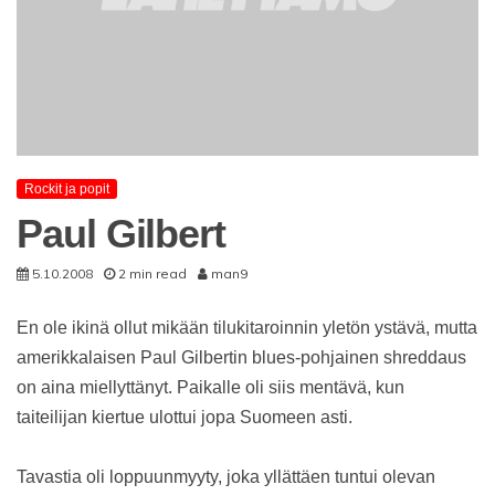
Rockit ja popit
Paul Gilbert
5.10.2008
2 min read
man9
En ole ikinä ollut mikään tilukitaroinnin yletön ystävä, mutta
amerikkalaisen Paul Gilbertin blues-pohjainen shreddaus
on aina miellyttänyt. Paikalle oli siis mentävä, kun
taiteilijan kiertue ulottui jopa Suomeen asti.
Tavastia oli loppuunmyyty, joka yllättäen tuntui olevan