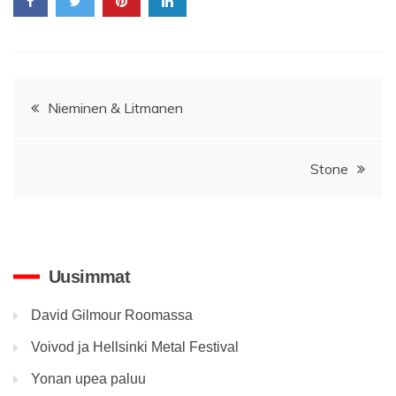
Artikkelien
Nieminen & Litmanen
selaus
Stone
Uusimmat
David Gilmour Roomassa
Voivod ja Hellsinki Metal Festival
Yonan upea paluu