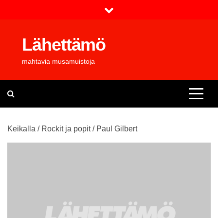
Skip
to
content
Lähettämö
mahtavia musamuistoja
Keikalla
/
Rockit ja popit
/
Paul Gilbert