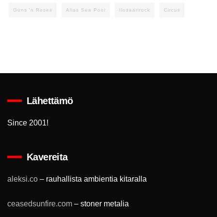
Guns 'n Roses
Allas Sea Pool
Ilosaarirock
Circus
Lähettämö
Since 2001!
Kavereita
aleksi.co
– rauhallista ambientia kitaralla
ceasedsunfire.com
– stoner metalia