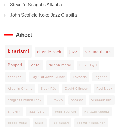
Steve ’n Seagulls Altaalla
John Scofield Koko Jazz Clubilla
Aiheet
kitarismi
classic rock
jazz
virtuoottisuus
Poppari
Metal
thrash metal
Pink Floyd
post-rock
Big 4 of Jazz Guitar
Tavastia
legenda
Alice In Chains
Sigur Rós
David Gilmour
Red Neck
progressiivinen rock
Lutakko
parasta
visuaalisuus
ambient
jazz fusion
John Scofield
Hartwall Areena
speed metal
Slash
Tullikamari
Teemu Viinikainen