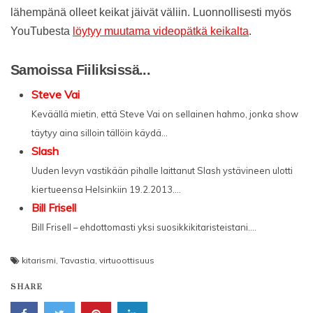
lähempänä olleet keikat jäivät väliin. Luonnollisesti myös
YouTubesta
löytyy muutama videopätkä keikalta
.
Samoissa Fiiliksissä...
Steve Vai
Keväällä mietin, että Steve Vai on sellainen hahmo, jonka show
täytyy aina silloin tällöin käydä...
Slash
Uuden levyn vastikään pihalle laittanut Slash ystävineen ulotti
kiertueensa Helsinkiin 19.2.2013....
Bill Frisell
Bill Frisell – ehdottomasti yksi suosikkikitaristeistani....
kitarismi
,
Tavastia
,
virtuoottisuus
SHARE