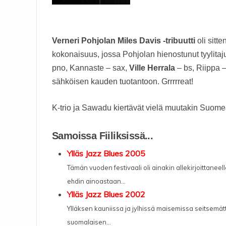
Verneri Pohjolan Miles Davis -tribuutti
oli sitte
kokonaisuus, jossa Pohjolan hienostunut tyylitaj
pno, Kannaste – sax,
Ville Herrala
– bs, Riippa – 
sähköisen kauden tuotantoon. Grrrrreat!
K-trio ja Sawadu kiertävät vielä muutakin Suome
Samoissa Fiiliksissä...
Ylläs Jazz Blues 2005
Tämän vuoden festivaali oli ainakin allekirjoittanee
ehdin ainoastaan...
Ylläs Jazz Blues 2002
Ylläksen kauniissa ja jylhissä maisemissa seitsemätt
suomalaisen...