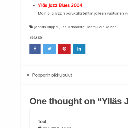
Ylläs Jazz Blues 2004
Mainiolla Jyzzin porukalla tehtiin jälleen vuotuinen 
Joonas Riippa
,
Jussi Kannaste
,
Teemu Viinikainen
SHARE
Artikkelien
Popparin pikkujoulut
selaus
One thought on “
Ylläs 
tool