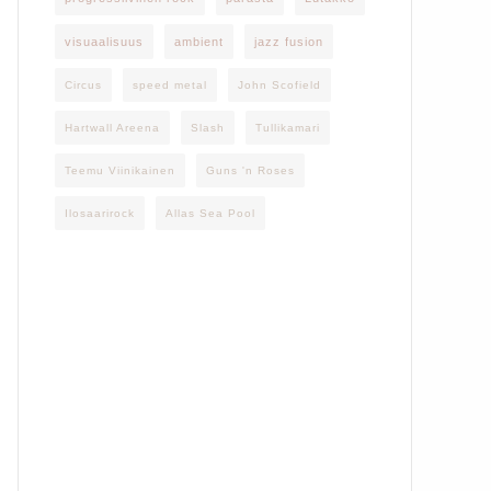
visuaalisuus
ambient
jazz fusion
Circus
speed metal
John Scofield
Hartwall Areena
Slash
Tullikamari
Teemu Viinikainen
Guns 'n Roses
Ilosaarirock
Allas Sea Pool