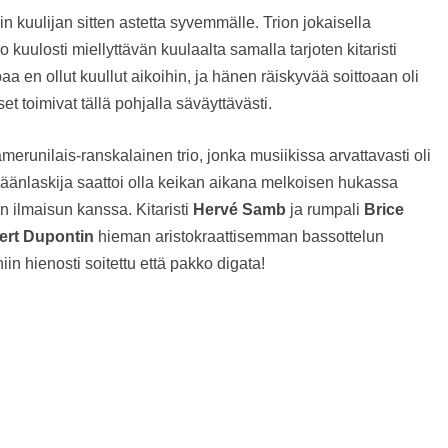
ikin kuulijan sitten astetta syvemmälle. Trion jokaisella
io kuulosti miellyttävän kuulaalta samalla tarjoten kitaristi
aa en ollut kuullut aikoihin, ja hänen räiskyvää soittoaan oli
et toimivat tällä pohjalla säväyttävästi.
merunilais-ranskalainen trio, jonka musiikissa arvattavasti oli
ljäänlaskija saattoi olla keikan aikana melkoisen hukassa
 ilmaisun kanssa. Kitaristi
Hervé Samb
ja rumpali
Brice
ert Dupontin
hieman aristokraattisemman bassottelun
iin hienosti soitettu että pakko digata!