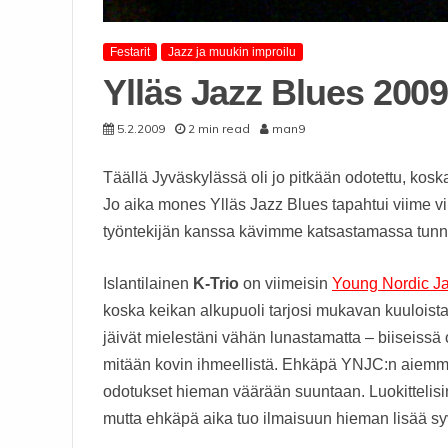
Festarit
Jazz ja muukin improilu
Ylläs Jazz Blues 200
5.2.2009
2 min read
man9
Täällä Jyväskylässä oli jo pitkään odotettu, kos
Jo aika mones Ylläs Jazz Blues tapahtui viime 
työntekijän kanssa kävimme katsastamassa tunn
Islantilainen
K-Trio
on viimeisin
Young Nordic J
koska keikan alkupuoli tarjosi mukavan kuuloista m
jäivät mielestäni vähän lunastamatta – biiseissä o
mitään kovin ihmeellistä. Ehkäpä YNJC:n aiemmat
odotukset hieman väärään suuntaan. Luokittelisin 
mutta ehkäpä aika tuo ilmaisuun hieman lisää sy