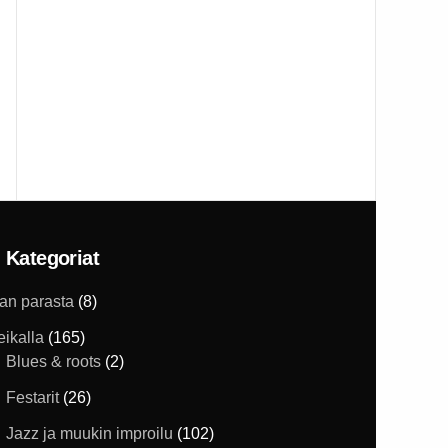
Kategoriat
han parasta
(8)
eikalla
(165)
Blues & roots
(2)
Festarit
(26)
Jazz ja muukin improilu
(102)