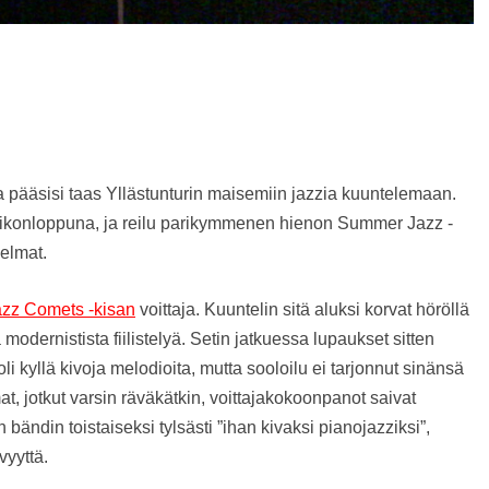
9
ka pääsisi taas Yllästunturin maisemiin jazzia kuuntelemaan.
viikonloppuna, ja reilu parikymmenen hienon Summer Jazz -
elmat.
azz Comets -kisan
voittaja. Kuuntelin sitä aluksi korvat höröllä
odernistista fiilistelyä. Setin jatkuessa lupaukset sitten
li kyllä kivoja melodioita, mutta sooloilu ei tarjonnut sinänsä
, jotkut varsin räväkätkin, voittajakokoonpanot saivat
bändin toistaiseksi tylsästi ”ihan kivaksi pianojazziksi”,
vyyttä.