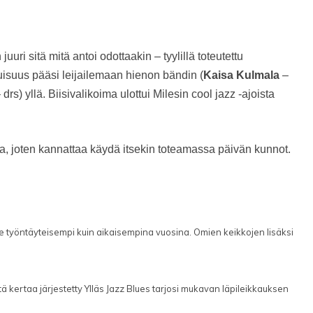
n juuri sitä mitä antoi odottaakin – tyylillä toteutettu
uisuus pääsi leijailemaan hienon bändin (
Kaisa Kulmala
–
drs) yllä. Biisivalikoima ulottui Milesin cool jazz -ajoista
a, joten kannattaa käydä itsekin toteamassa päivän kunnot.
lle työntäyteisempi kuin aikaisempina vuosina. Omien keikkojen lisäksi
ä kertaa järjestetty Ylläs Jazz Blues tarjosi mukavan läpileikkauksen