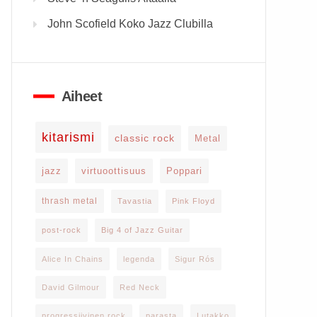
John Scofield Koko Jazz Clubilla
Aiheet
kitarismi
classic rock
Metal
jazz
virtuoottisuus
Poppari
thrash metal
Tavastia
Pink Floyd
post-rock
Big 4 of Jazz Guitar
Alice In Chains
legenda
Sigur Rós
David Gilmour
Red Neck
progressiivinen rock
parasta
Lutakko