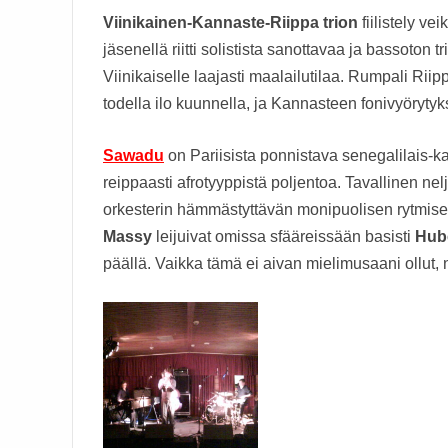
Viinikainen-Kannaste-Riippa trion
fiilistely ve
jäsenellä riitti solistista sanottavaa ja bassoton tr
Viinikaiselle laajasti maalailutilaa. Rumpali Riipp
todella ilo kuunnella, ja Kannasteen fonivyörytyks
Sawadu
on Pariisista ponnistava senegalilais-ka
reippaasti afrotyyppistä poljentoa. Tavallinen ne
orkesterin hämmästyttävän monipuolisen rytmisen
Massy
leijuivat omissa sfääreissään basisti
Hub
päällä. Vaikka tämä ei aivan mielimusaani ollut, n