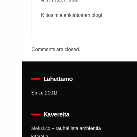
23.1.2010 at 6.53s
Kiitos mielenkiintoinen blogi
Comments are closed.
Lähettämö
Since 2001!
Kavereita
aleksi.co
– rauhallista ambientia
kitaralla