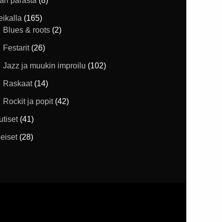
han parasta
(8)
eikalla
(165)
Blues & roots
(2)
Festarit
(26)
Jazz ja muukin improilu
(102)
Raskaat
(14)
Rockit ja popit
(42)
utiset
(41)
eiset
(28)