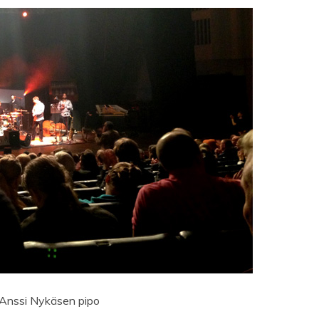
 Anssi Nykäsen pipo