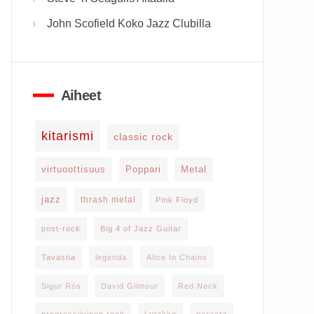
John Scofield Koko Jazz Clubilla
Aiheet
kitarismi
classic rock
virtuoottisuus
Poppari
Metal
jazz
thrash metal
Pink Floyd
post-rock
Big 4 of Jazz Guitar
Tavastia
legenda
Alice In Chains
Sigur Rós
David Gilmour
Red Neck