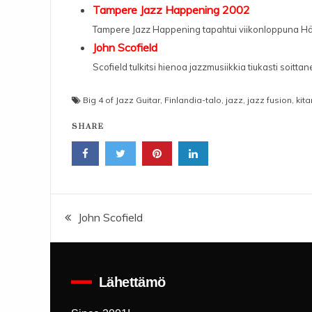
Tampere Jazz Happening 2002
Tampere Jazz Happening tapahtui viikonloppuna Hämeen
John Scofield
Scofield tulkitsi hienoa jazzmusiikkia tiukasti soitta
Big 4 of Jazz Guitar
,
Finlandia-talo
,
jazz
,
jazz fusion
,
kita
SHARE
Artikkelien
John Scofield
selaus
Lähettämö