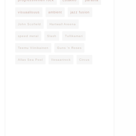
progressiivinen rock
Lutakko
parasta
visuaalisuus
ambient
jazz fusion
John Scofield
Hartwall Areena
speed metal
Slash
Tullikamari
Teemu Viinikainen
Guns 'n Roses
Allas Sea Pool
Ilosaarirock
Circus