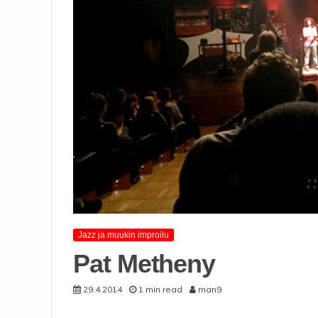
Jazz ja muukin improilu
Pat Metheny
29.4.2014
1 min read
man9