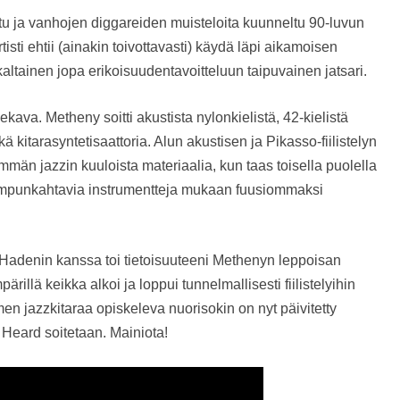
tu ja vanhojen diggareiden muisteloita kuunneltu 90-luvun
isti ehtii (ainakin toivottavasti) käydä läpi aikamoisen
kaltainen jopa erikoisuudentavoitteluun taipuvainen jatsari.
ekava. Metheny soitti akustista nylonkielistä, 42-kielistä
 kitarasyntetisaattoria. Alun akustisen ja Pikasso-fiilistelyn
män jazzin kuuloista materiaalia, kun taas toisella puolella
teampunkahtavia instrumentteja mukaan fuusiommaksi
 Hadenin kanssa toi tietoisuuteeni Methenyn leppoisan
rillä keikka alkoi ja loppui tunnelmallisesti fiilistelyihin
n jazzkitaraa opiskeleva nuorisokin on nyt päivitetty
 Heard soitetaan. Mainiota!