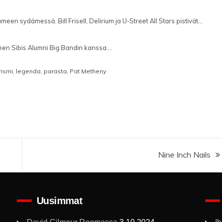
 sydämessä. Bill Frisell, Delirium ja U-Street All Stars pistivät...
neen Sibis Alumni Big Bandin kanssa....
rismi
,
legenda
,
parasta
,
Pat Metheny
Nine Inch Nails
Uusimmat