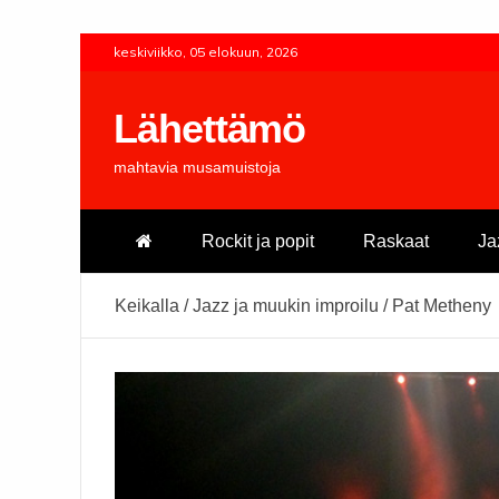
Skip
keskiviikko, 05 elokuun, 2026
to
content
Lähettämö
mahtavia musamuistoja
Rockit ja popit
Raskaat
Ja
Keikalla
/
Jazz ja muukin improilu
/
Pat Metheny