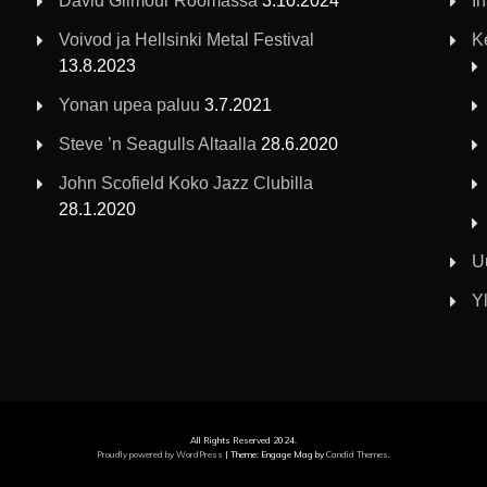
David Gilmour Roomassa
3.10.2024
I
Voivod ja Hellsinki Metal Festival
K
13.8.2023
Yonan upea paluu
3.7.2021
Steve ’n Seagulls Altaalla
28.6.2020
John Scofield Koko Jazz Clubilla
28.1.2020
U
Yl
All Rights Reserved 2024.
Proudly powered by WordPress
|
Theme: Engage Mag by
Candid Themes
.