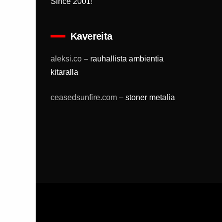
Since 2001!
Kavereita
aleksi.co
– rauhallista ambientia
kitaralla
ceasedsunfire.com
– stoner metalia