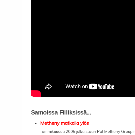
Samoissa Fiiliksissä...
Metheny matkalla ylös
Tammikuussa 2005 julkaistaan Pat Metheny Groupin 