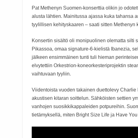
Pat Methenyn Suomen-konserttia olikin jo odotet
alusta lähtien. Mainitussa ajassa kuka tahansa art
tyylillisen kehityskaaren – saati sitten Methenyn 
Konsertin sisältö oli monipuolinen olematta silti s
Pikassoa, omaa signature-6-kielistä Ibanezia, sekä
jälkeen ensimmäinen tunti tuli hieman perinteisem
elvytettiin Orkestrion-koneorkesteriprojektin s
vaihtuvaan tyyliin.
Viidentoista vuoden takainen duettolevy Charlie
akustisen kitaran soittelun. Sähköisten settien ympä
vanhojen suosikkikappaleiden potpureihin. Suome
tietämyksellä, miten Bright Size Life ja Have You