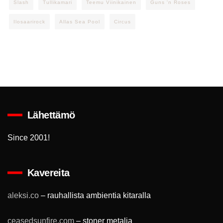
Slash
Tullikamari
Teemu Viinikainen
Guns 'n Roses
Ilosaarirock
Allas Sea Pool
Circus
Lähettämö
Since 2001!
Kavereita
aleksi.co
– rauhallista ambientia kitaralla
ceasedsunfire.com
– stoner metalia