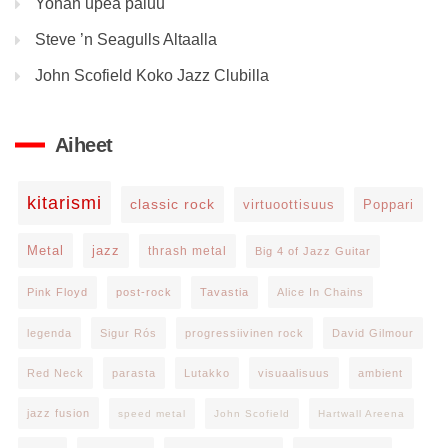
Yonan upea paluu
Steve ’n Seagulls Altaalla
John Scofield Koko Jazz Clubilla
Aiheet
kitarismi
classic rock
virtuoottisuus
Poppari
Metal
jazz
thrash metal
Big 4 of Jazz Guitar
Pink Floyd
post-rock
Tavastia
Alice In Chains
legenda
Sigur Rós
progressiivinen rock
David Gilmour
Red Neck
parasta
Lutakko
visuaalisuus
ambient
jazz fusion
speed metal
John Scofield
Hartwall Areena