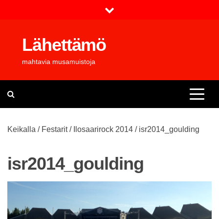
Skip
to
content
Lähettämö
mahtavia musamuistoja
Keikalla
/
Festarit
/
Ilosaarirock 2014
/
isr2014_goulding
isr2014_goulding