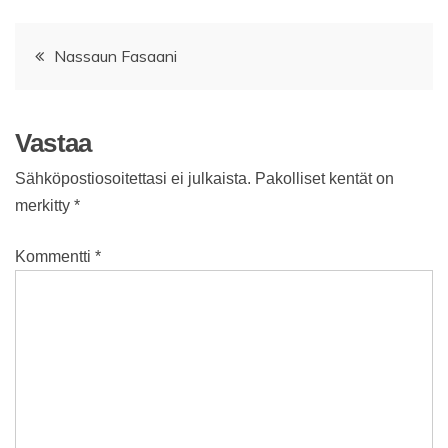
Artikkelien
Nassaun Fasaani
selaus
Vastaa
Sähköpostiosoitettasi ei julkaista.
Pakolliset kentät on
merkitty
*
Kommentti
*