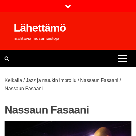
Skip
to
content
Lähettämö
mahtavia musamuistoja
Keikalla
/
Jazz ja muukin improilu
/
Nassaun Fasaani
/
Nassaun Fasaani
Nassaun Fasaani