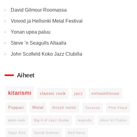
David Gilmour Roomassa
Voivod ja Hellsinki Metal Festival
Yonan upea paluu
Steve ’n Seagulls Altaalla
John Scofield Koko Jazz Clubilla
Aiheet
kitarismi
classic rock
jazz
virtuoottisuus
Poppari
Metal
thrash metal
Tavastia
Pink Floyd
post-rock
Big 4 of Jazz Guitar
legenda
Alice In Chains
Sigur Rós
David Gilmour
Red Neck