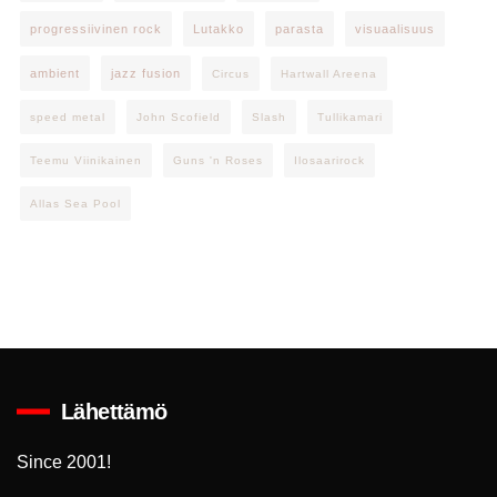
progressiivinen rock
Lutakko
parasta
visuaalisuus
ambient
jazz fusion
Circus
Hartwall Areena
speed metal
John Scofield
Slash
Tullikamari
Teemu Viinikainen
Guns 'n Roses
Ilosaarirock
Allas Sea Pool
Lähettämö
Since 2001!