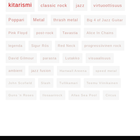
kitarismi
classic rock
jazz
virtuoottisuus
Poppari
Metal
thrash metal
Big 4 of Jazz Guitar
Pink Floyd
post-rock
Tavastia
Alice In Chains
legenda
Sigur Rós
Red Neck
progressiivinen rock
David Gilmour
parasta
Lutakko
visuaalisuus
ambient
jazz fusion
Hartwall Areena
speed metal
John Scofield
Slash
Tullikamari
Teemu Viinikainen
Guns 'n Roses
Ilosaarirock
Allas Sea Pool
Circus