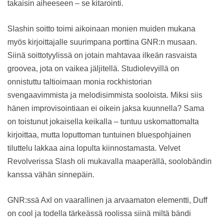
takaisin aiheeseen – se kitarointi.
Slashin soitto toimi aikoinaan monien muiden mukana
myös kirjoittajalle suurimpana porttina GNR:n musaan.
Siinä soittotyylissä on jotain mahtavaa ilkeän rasvaista
groovea, jota on vaikea jäljitellä. Studiolevyillä on
onnistuttu taltioimaan monia rockhistorian
svengaavimmista ja melodisimmista sooloista. Miksi siis
hänen improvisointiaan ei oikein jaksa kuunnella? Sama
on toistunut jokaisella keikalla – tuntuu uskomattomalta
kirjoittaa, mutta loputtoman tuntuinen bluespohjainen
tiluttelu lakkaa aina lopulta kiinnostamasta. Velvet
Revolverissa Slash oli mukavalla maaperällä, soolobändin
kanssa vähän sinnepäin.
GNR:ssä Axl on vaarallinen ja arvaamaton elementti, Duff
on cool ja todella tärkeässä roolissa siinä miltä bändi