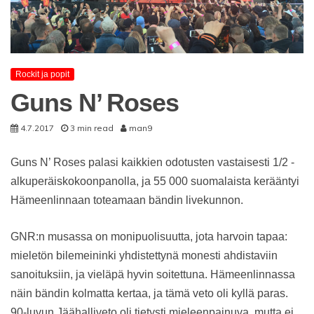
Rockit ja popit
Guns N’ Roses
4.7.2017
3 min read
man9
Guns N’ Roses palasi kaikkien odotusten vastaisesti 1/2 -
alkuperäiskokoonpanolla, ja 55 000 suomalaista kerääntyi
Hämeenlinnaan toteamaan bändin livekunnon.
GNR:n musassa on monipuolisuutta, jota harvoin tapaa:
mieletön bilemeininki yhdistettynä monesti ahdistaviin
sanoituksiin, ja vieläpä hyvin soitettuna. Hämeenlinnassa
näin bändin kolmatta kertaa, ja tämä veto oli kyllä paras.
90-luvun Jäähalliveto oli tietysti mieleenpainuva, mutta ei