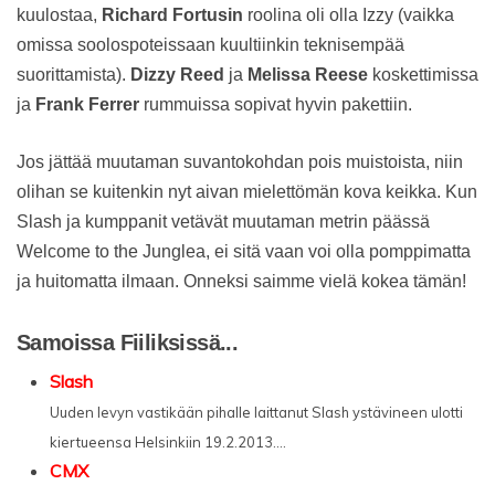
kuulostaa,
Richard Fortusin
roolina oli olla Izzy (vaikka
omissa soolospoteissaan kuultiinkin teknisempää
suorittamista).
Dizzy Reed
ja
Melissa Reese
koskettimissa
ja
Frank Ferrer
rummuissa sopivat hyvin pakettiin.
Jos jättää muutaman suvantokohdan pois muistoista, niin
olihan se kuitenkin nyt aivan mielettömän kova keikka. Kun
Slash ja kumppanit vetävät muutaman metrin päässä
Welcome to the Junglea, ei sitä vaan voi olla pomppimatta
ja huitomatta ilmaan. Onneksi saimme vielä kokea tämän!
Samoissa Fiiliksissä...
Slash
Uuden levyn vastikään pihalle laittanut Slash ystävineen ulotti
kiertueensa Helsinkiin 19.2.2013....
CMX