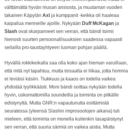
välttämättä hyvän musan ansiosta, ja muutaman vuoden
takainen Käpylän
Axl
ja kumppanit -keikka oli haaleaa
kaipailua menneille ajoille. Nykyään
Duff McKagan
ja
Slash
ovat skarpanneet sen verran, että bändi toimii
hienosti suurten persoonallisuuksien saadessa vapaasti
seilailla pro-taustayhtyeen luoman pohjan päällä.
Hyvällä rokkikeikalla saa olla koko ajan hieman varuillaan,
että mitä nyt tapahtuu, mutta toisaalta ei liikaa, jotta homma
ei leviäisi käsiin. Tiukkuus ja kaaos on todella vaikea
yhdistää tyylikkäästi. Moni bändi soittaa nykyään todella
hyvin, uskomattomilla soundeilla ja toiminta on pitkälle
edistynyttä. Mutta GNR:n vapautunutta esittämistä
seuratessa (yleensä Slashin improsoolojen aikana) tuli
mieleen, että toiminta on monella kuitenkin tasapäistynyt
sen verran, että suuria särmiä on vaikea aistia. Mutta