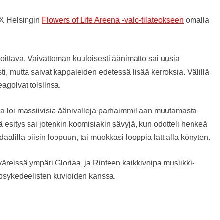
UX Helsingin
Flowers of Life Areena -valo-tilateokseen
omalla
oittava. Vaivattoman kuuloisesti äänimatto sai uusia
ti, mutta saivat kappaleiden edetessä lisää kerroksia. Välillä
agoivat toisiinsa.
 ja loi massiivisia äänivalleja parhaimmillaan muutamasta
 esitys sai jotenkin koomisiakin sävyjä, kun odotteli henkeä
daalilla biisin loppuun, tai muokkasi looppia lattialla könyten.
 väreissä ympäri Gloriaa, ja Rinteen kaikkivoipa musiikki-
en psykedeelisten kuvioiden kanssa.