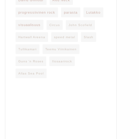
David Gilmour
Red Neck
progressiivinen rock
parasta
Lutakko
visuaalisuus
Circus
John Scofield
Hartwall Areena
speed metal
Slash
Tullikamari
Teemu Viinikainen
Guns 'n Roses
Ilosaarirock
Allas Sea Pool