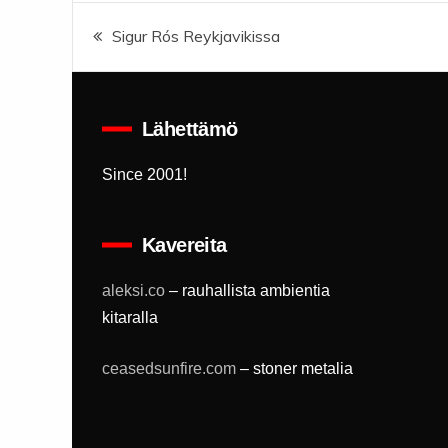
Artikkelien
Sigur Rós Reykjavikissa
selaus
Lähettämö
Since 2001!
Kavereita
aleksi.co
– rauhallista ambientia
kitaralla
ceasedsunfire.com
– stoner metalia