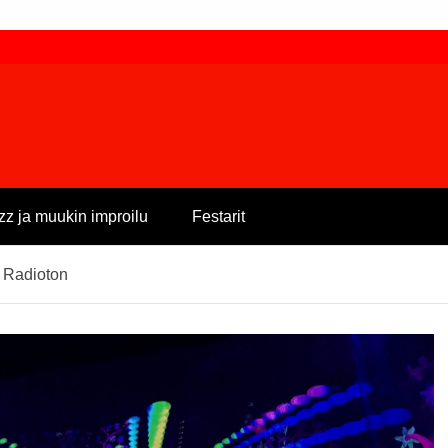
zz ja muukin improilu
Festarit
 Radioton