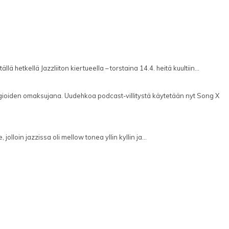
lä hetkellä Jazzliiton kiertueella – torstaina 14.4. heitä kuultiin...
ioiden omaksujana. Uudehkoa podcast-villitystä käytetään nyt Song X
, jolloin jazzissa oli mellow tonea yllin kyllin ja...