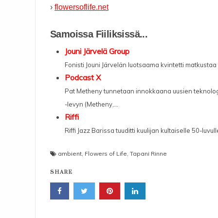
›
flowersoflife.net
Samoissa Fiiliksissä...
Jouni Järvelä Group
Fonisti Jouni Järvelän luotsaama kvintetti matkustaa täl
Podcast X
Pat Metheny tunnetaan innokkaana uusien teknolog
-levyn (Metheny,...
Riffi
Riffi Jazz Barissa tuuditti kuulijan kultaiselle 50-luvulle
ambient
,
Flowers of Life
,
Tapani Rinne
SHARE