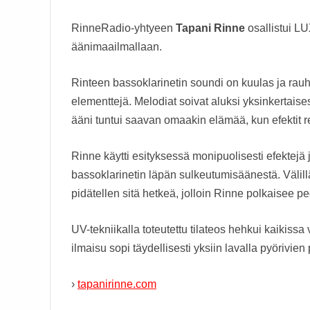
RinneRadio-yhtyeen
Tapani Rinne
osallistui L
äänimaailmallaan.
Rinteen bassoklarinetin soundi on kuulas ja rauh
elementtejä. Melodiat soivat aluksi yksinkertaises
ääni tuntui saavan omaakin elämää, kun efektit re
Rinne käytti esityksessä monipuolisesti efektejä
bassoklarinetin läpän sulkeutumisäänestä. Välillä
pidätellen sitä hetkeä, jolloin Rinne polkaisee pe
UV-tekniikalla toteutettu tilateos hehkui kaikissa
ilmaisu sopi täydellisesti yksiin lavalla pyörivi
›
tapanirinne.com