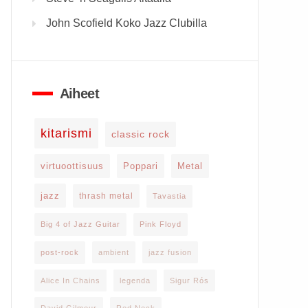
John Scofield Koko Jazz Clubilla
Aiheet
kitarismi
classic rock
virtuoottisuus
Poppari
Metal
jazz
thrash metal
Tavastia
Big 4 of Jazz Guitar
Pink Floyd
post-rock
ambient
jazz fusion
Alice In Chains
legenda
Sigur Rós