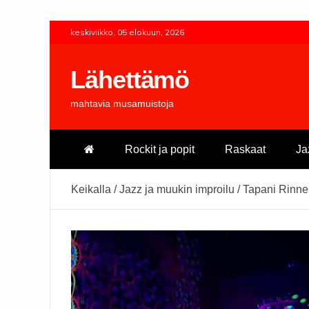
Skip
keskiviikko, 05 elokuun, 2026
to
content
Lähettämö
mahtavia musamuistoja
Rockit ja popit
Raskaat
Ja
Keikalla
/
Jazz ja muukin improilu
/
Tapani Rinne