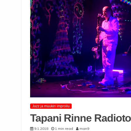
Jazz ja muukin improilu
Tapani Rinne Radiot
9.1.2018
1 min read
man9