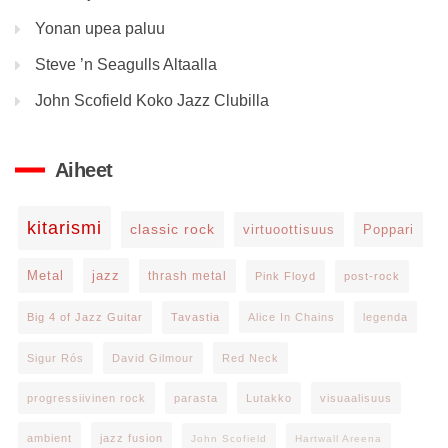
Yonan upea paluu
Steve ’n Seagulls Altaalla
John Scofield Koko Jazz Clubilla
Aiheet
kitarismi
classic rock
virtuoottisuus
Poppari
Metal
jazz
thrash metal
Pink Floyd
post-rock
Big 4 of Jazz Guitar
Tavastia
Alice In Chains
legenda
Sigur Rós
David Gilmour
Red Neck
progressiivinen rock
parasta
Lutakko
visuaalisuus
ambient
jazz fusion
John Scofield
Hartwall Areena