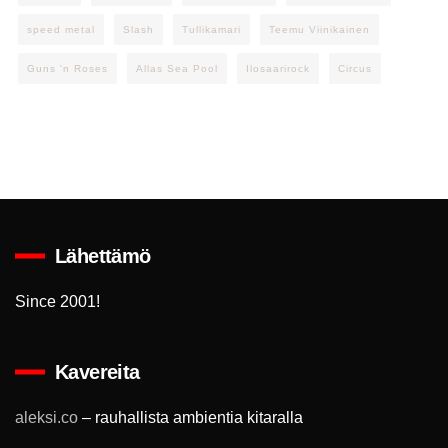
speed metal
Slash
Tullikamari
Teemu Viinikainen
Guns 'n Roses
Allas Sea Pool
Ilosaarirock
Circus
Lähettämö
Since 2001!
Kavereita
aleksi.co
– rauhallista ambientia kitaralla