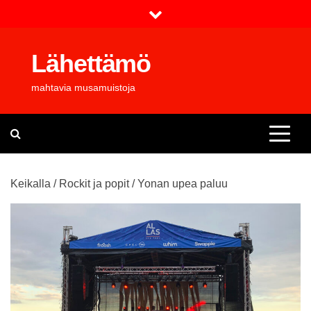
Skip
to
content
Lähettämö
mahtavia musamuistoja
Keikalla
/
Rockit ja popit
/
Yonan upea paluu