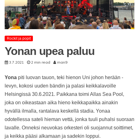
Rockit ja popit
Yonan upea paluu
3.7.2021
2 min read
man9
Yona
piti luovan tauon, teki hienon Uni johon herään -
levyn, kokosi uuden bändin ja palasi keikkalavoille
Helsingissä 30.6.2021. Paikkana toimi Allas Sea Pool,
joka on oikeastaan aika hieno keikkapaikka ainakin
hyvällä ilmalla, rantalava keskellä stadia. Yonaa
odotellessa sateli hieman vettä, jonka tuuli puhalsi suoraan
lavalle. Onneksi neuvokas orkesteri oli suojannut soittimet,
ja keikka pääsi alkamaan ja sadekin loppui.