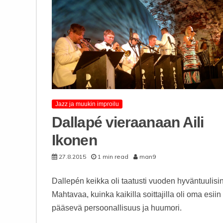
Jazz ja muukin improilu
Dallapé vieraanaan Aili
Ikonen
27.8.2015
1 min read
man9
Dallepén keikka oli taatusti vuoden hyväntuulisin
Mahtavaa, kuinka kaikilla soittajilla oli oma esiin
pääsevä persoonallisuus ja huumori.