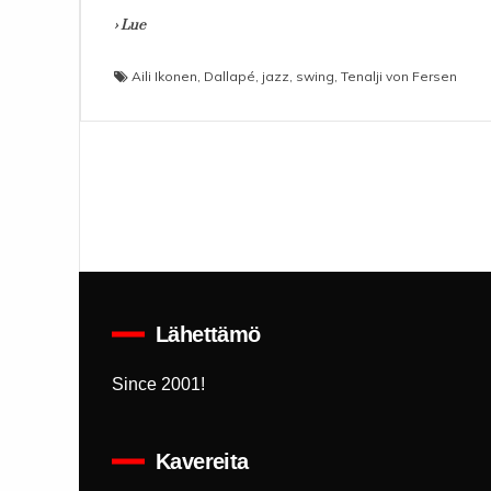
› Lue
Aili Ikonen
,
Dallapé
,
jazz
,
swing
,
Tenalji von Fersen
Lähettämö
Since 2001!
Kavereita