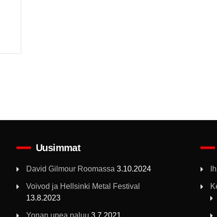
Uusimmat
David Gilmour Roomassa
3.10.2024
I
Voivod ja Hellsinki Metal Festival
K
13.8.2023
Yonan upea paluu
3.7.2021