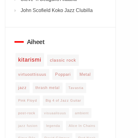
John Scofield Koko Jazz Clubilla
Aiheet
kitarismi
classic rock
virtuoottisuus
Poppari
Metal
jazz
thrash metal
Tavastia
Pink Floyd
Big 4 of Jazz Guitar
post-rock
visuaalisuus
ambient
jazz fusion
legenda
Alice In Chains