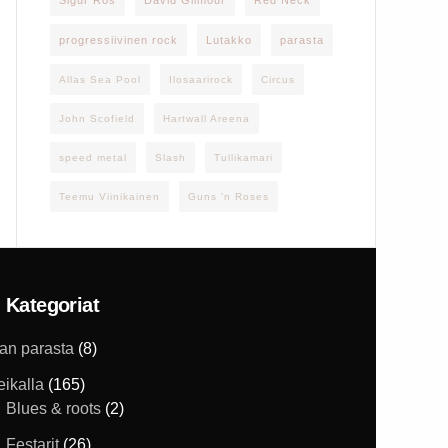
Sigur Rós
David Gilmour
Red Neck
progressiivinen rock
Lutakko
parasta
Allas Sea Pool
Ilosaarirock
Circus
John Scofield
Hartwall Areena
speed metal
Slash
Tullikamari
Teemu Viinikainen
Guns 'n Roses
Kategoriat
han parasta
(8)
eikalla
(165)
Blues & roots
(2)
Festarit
(26)