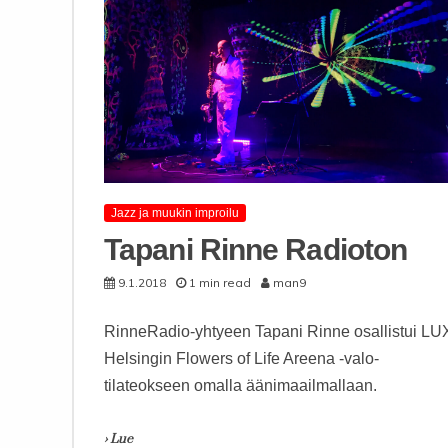
Jazz ja muukin improilu
Tapani Rinne Radioton
9.1.2018
1 min read
man9
RinneRadio-yhtyeen Tapani Rinne osallistui LU
Helsingin Flowers of Life Areena -valo-
tilateokseen omalla äänimaailmallaan.
› Lue