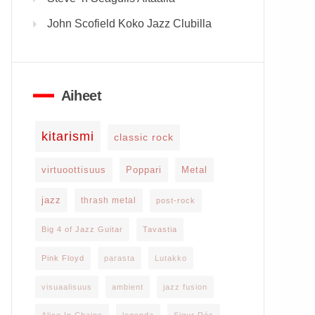
John Scofield Koko Jazz Clubilla
Aiheet
kitarismi
classic rock
virtuoottisuus
Poppari
Metal
jazz
thrash metal
post-rock
Big 4 of Jazz Guitar
Tavastia
Pink Floyd
parasta
Lutakko
visuaalisuus
ambient
jazz fusion