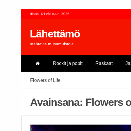
Skip
tiistai, 04 elokuun, 2026
to
content
Lähettämö
mahtavia musamuistoja
Rockit ja popit
Raskaat
Ja
Flowers of Life
Avainsana:
Flowers o