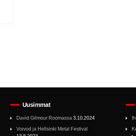
Uusimmat
David Gilmour Roomassa
3.10.2024
I
Voivod ja Hellsinki Metal Festival
K