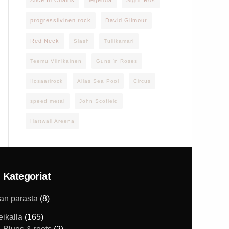
Alice In Chains
legenda
Sigur Rós
progressiivinen rock
David Gilmour
Red Neck
Slash
Tullikamari
Teemu Viinikainen
Guns 'n Roses
Ilosaarirock
Allas Sea Pool
Circus
speed metal
John Scofield
Hartwall Areena
Kategoriat
han parasta
(8)
eikalla
(165)