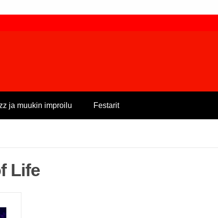
zz ja muukin improilu
Festarit
f Life