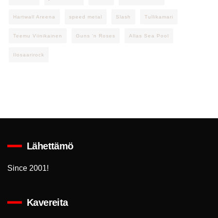
Hartwall Areena
speed metal
Slash
Tullikamari
Teemu Viinikainen
Guns 'n Roses
Allas Sea Pool
Ilosaarirock
Lähettämö
Since 2001!
Kavereita