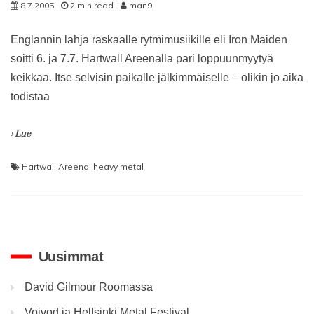
8.7.2005
2 min read
man9
Englannin lahja raskaalle rytmimusiikille eli Iron Maiden
soitti 6. ja 7.7. Hartwall Areenalla pari loppuunmyytyä
keikkaa. Itse selvisin paikalle jälkimmäiselle – olikin jo aika
todistaa
› Lue
Hartwall Areena
,
heavy metal
Uusimmat
David Gilmour Roomassa
Voivod ja Hellsinki Metal Festival