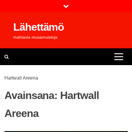
Skip
to
content
Lähettämö
mahtavia musamuistoja
Hartwall Areena
Avainsana:
Hartwall
Areena