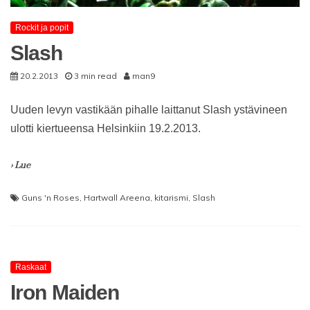
Rockit ja popit
Slash
20.2.2013
3 min read
man9
Uuden levyn vastikään pihalle laittanut Slash ystävineen
ulotti kiertueensa Helsinkiin 19.2.2013.
› Lue
Guns 'n Roses
,
Hartwall Areena
,
kitarismi
,
Slash
Raskaat
Iron Maiden