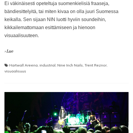
Ei väkinäisesti opeteltuja suomenkielisiä fraaseja,
bändiesittelyitä, tai miten kivaa on olla juuri Suomessa
keikalla. Sen sijaan NIN luotti hyviin soundeihin,
kikkailemattomaan esittämiseen ja hienoon
visuaalisuuteen.
› Lue
Hartwall Areena
,
industrial
,
Nine Inch Nails
,
Trent Reznor
,
visuaalisuus