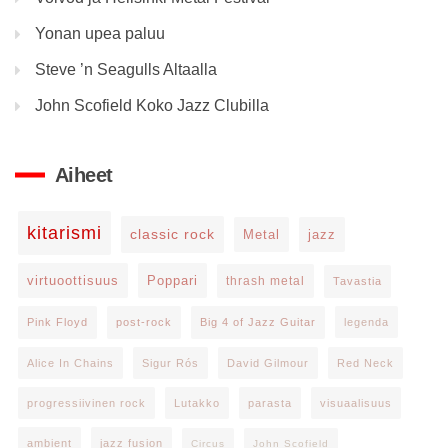
Yonan upea paluu
Steve ’n Seagulls Altaalla
John Scofield Koko Jazz Clubilla
Aiheet
kitarismi
classic rock
Metal
jazz
virtuoottisuus
Poppari
thrash metal
Tavastia
Pink Floyd
post-rock
Big 4 of Jazz Guitar
legenda
Alice In Chains
Sigur Rós
David Gilmour
Red Neck
progressiivinen rock
Lutakko
parasta
visuaalisuus
ambient
jazz fusion
Circus
John Scofield