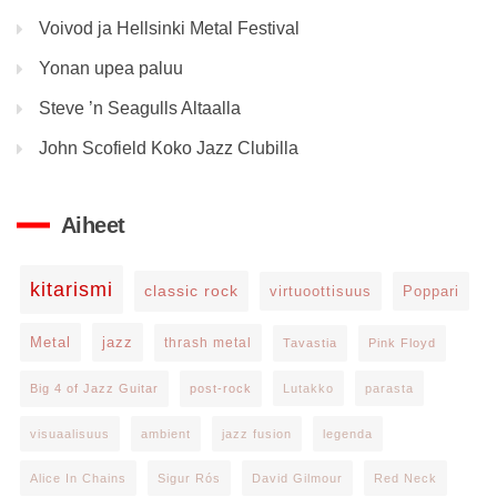
Voivod ja Hellsinki Metal Festival
Yonan upea paluu
Steve ’n Seagulls Altaalla
John Scofield Koko Jazz Clubilla
Aiheet
kitarismi
classic rock
virtuoottisuus
Poppari
Metal
jazz
thrash metal
Tavastia
Pink Floyd
Big 4 of Jazz Guitar
post-rock
Lutakko
parasta
visuaalisuus
ambient
jazz fusion
legenda
Alice In Chains
Sigur Rós
David Gilmour
Red Neck