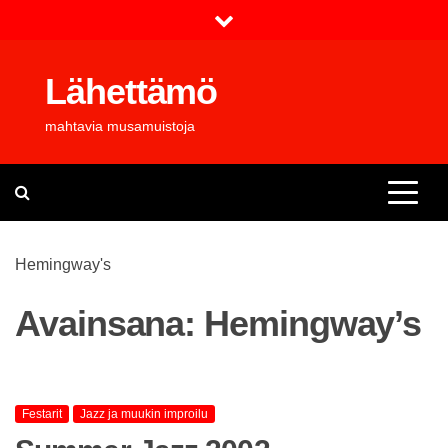
Skip
to
content
Lähettämö
mahtavia musamuistoja
Hemingway's
Avainsana:
Hemingway’s
Festarit
Jazz ja muukin improilu