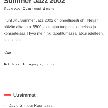
Summer Jazz 2002
10.6.2002
2 min read
man9
Huh! JKL Summer Jazz 2002 on onnellisesti ohi. Neljän
päivän aikana n. 5500 jazzaajaa tungeksi klubeissa ja
konserteissa. Hyvä meininki tapahtumassa jatkui edelleen,
siitä kiitos
› Lue
Aaltosali
,
Hemingway's
,
Jazz Bar
Uusimmat
David Gilmour Roomassa