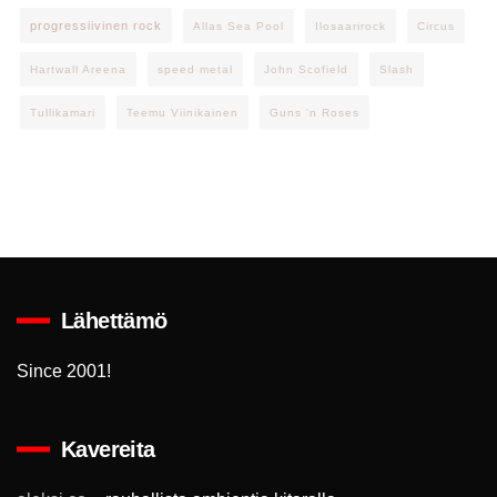
progressiivinen rock
Allas Sea Pool
Ilosaarirock
Circus
Hartwall Areena
speed metal
John Scofield
Slash
Tullikamari
Teemu Viinikainen
Guns 'n Roses
Lähettämö
Since 2001!
Kavereita