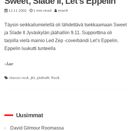
Sweet, Slade II, Let’s Eppelin
12.11.2002
1 min read
man9
Täysin seikkailumielellä oli lähdettävä tsekkaamaan Sweet
ja Slade II Jyväskylän jäähalliin 9.11. Supporttina oli
tarjolla vielä mainio Led Zep -coverbändi Let’s Eppelin.
Eppelin luukutti tunteella
› Lue
classic rock
,
JKL jäähalli
,
Rock
Uusimmat
David Gilmour Roomassa