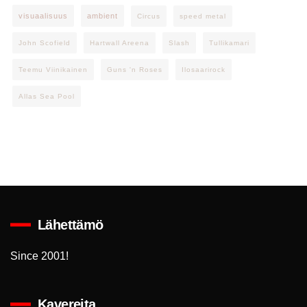
visuaalisuus
ambient
Circus
speed metal
John Scofield
Hartwall Areena
Slash
Tullikamari
Teemu Viinikainen
Guns 'n Roses
Ilosaarirock
Allas Sea Pool
Lähettämö
Since 2001!
Kavereita