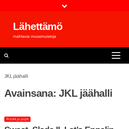
Skip
to
content
Lähettämö
mahtavia musamuistoja
JKL jäähalli
Avainsana:
JKL jäähalli
Rockit ja popit