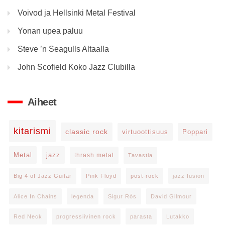
Voivod ja Hellsinki Metal Festival
Yonan upea paluu
Steve ’n Seagulls Altaalla
John Scofield Koko Jazz Clubilla
Aiheet
kitarismi
classic rock
virtuoottisuus
Poppari
Metal
jazz
thrash metal
Tavastia
Big 4 of Jazz Guitar
Pink Floyd
post-rock
jazz fusion
Alice In Chains
legenda
Sigur Rós
David Gilmour
Red Neck
progressiivinen rock
parasta
Lutakko