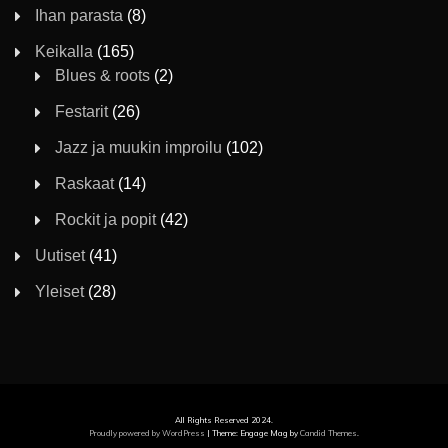
Ihan parasta
(8)
Keikalla
(165)
Blues & roots
(2)
Festarit
(26)
Jazz ja muukin improilu
(102)
Raskaat
(14)
Rockit ja popit
(42)
Uutiset
(41)
Yleiset
(28)
All Rights Reserved 2024.
Proudly powered by WordPress
|
Theme: Engage Mag by
Candid Themes
.