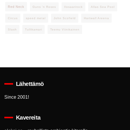
Red Neck
Guns 'n Roses
Ilosaarirock
Allas Sea Pool
Circus
speed metal
John Scofield
Hartwall Areena
Slash
Tullikamari
Teemu Viinikainen
Lähettämö
Since 2001!
Kavereita