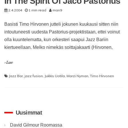
In The Spirit Of Jaco Pastorius
2.4.2004
1 min read
man9
Basisti Timo Hirvonen jutteli jokunen kuukausi sitten niin
intoutuneesti uudesta Pastorius-projektistaan, ettei voinut
olla kuuntelematta, kun orkesteri saapui Jazz Bariin
kiertueellaan. Melko nimekäs soittajakaarti (Hirvonen,
› Lue
Jazz Bar
,
jazz fusion
,
Jukkis Uotila
,
Marzi Nyman
,
Timo Hirvonen
Uusimmat
David Gilmour Roomassa