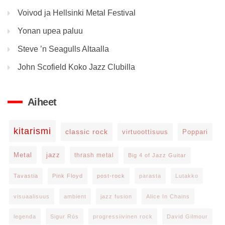
Voivod ja Hellsinki Metal Festival
Yonan upea paluu
Steve ’n Seagulls Altaalla
John Scofield Koko Jazz Clubilla
Aiheet
kitarismi
classic rock
virtuoottisuus
Poppari
Metal
jazz
thrash metal
Big 4 of Jazz Guitar
Tavastia
Pink Floyd
post-rock
parasta
Lutakko
visuaalisuus
ambient
jazz fusion
Alice In Chains
legenda
Sigur Rós
progressiivinen rock
David Gilmour