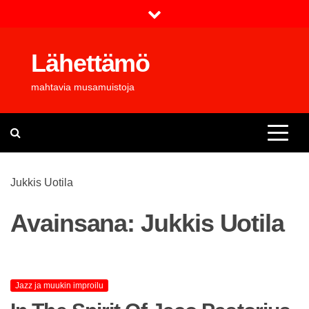
Skip
to
content
Lähettämö
mahtavia musamuistoja
Jukkis Uotila
Avainsana:
Jukkis Uotila
Jazz ja muukin improilu