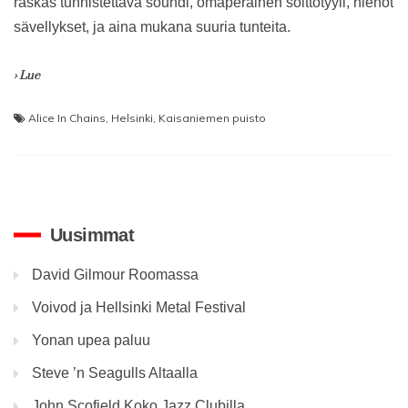
raskas tunnistettava soundi, omaperäinen soittotyyli, hienot
sävellykset, ja aina mukana suuria tunteita.
› Lue
Alice In Chains
,
Helsinki
,
Kaisaniemen puisto
Uusimmat
David Gilmour Roomassa
Voivod ja Hellsinki Metal Festival
Yonan upea paluu
Steve ’n Seagulls Altaalla
John Scofield Koko Jazz Clubilla