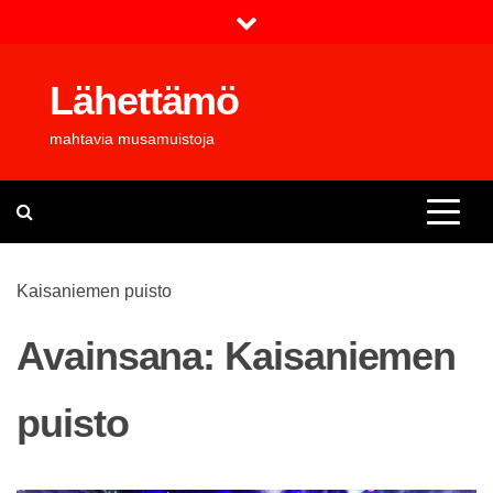
Skip
to
content
Lähettämö
mahtavia musamuistoja
Kaisaniemen puisto
Avainsana:
Kaisaniemen
puisto