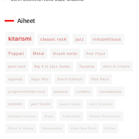
Aiheet
kitarismi
classic rock
jazz
virtuoottisuus
Poppari
Metal
thrash metal
Pink Floyd
post-rock
Big 4 of Jazz Guitar
Tavastia
Alice In Chains
legenda
Sigur Rós
David Gilmour
Red Neck
progressiivinen rock
parasta
Lutakko
visuaalisuus
ambient
jazz fusion
speed metal
John Scofield
Hartwall Areena
Slash
Tullikamari
Teemu Viinikainen
Guns 'n Roses
Ilosaarirock
Allas Sea Pool
Circus