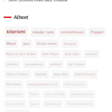
Aiheet
kitarismi
classic rock
virtuoottisuus
Poppari
Metal
jazz
thrash metal
Tavastia
Big 4 of Jazz Guitar
Pink Floyd
post-rock
parasta
Lutakko
visuaalisuus
ambient
jazz fusion
Alice In Chains
legenda
Sigur Rós
David Gilmour
Red Neck
progressiivinen rock
Allas Sea Pool
Ilosaarirock
Circus
John Scofield
Hartwall Areena
speed metal
Slash
Tullikamari
Teemu Viinikainen