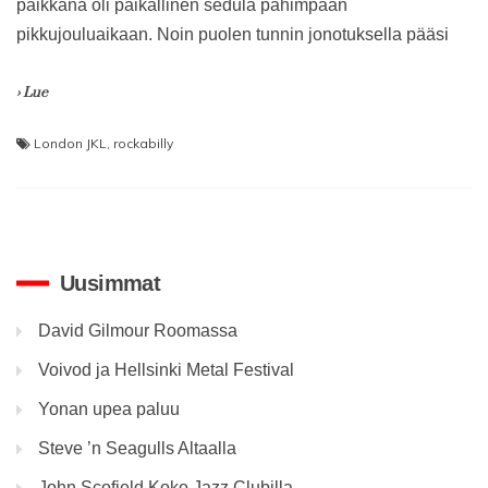
paikkana oli paikallinen sedula pahimpaan
pikkujouluaikaan. Noin puolen tunnin jonotuksella pääsi
› Lue
London JKL
,
rockabilly
Uusimmat
David Gilmour Roomassa
Voivod ja Hellsinki Metal Festival
Yonan upea paluu
Steve ’n Seagulls Altaalla
John Scofield Koko Jazz Clubilla