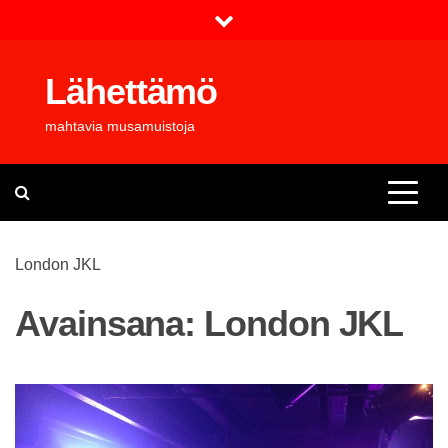
Skip
to
content
Lähettämö
mahtavia musamuistoja
London JKL
Avainsana:
London JKL