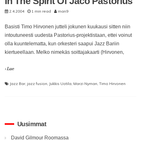
In The Spirit Of Jaco Pastorius
2.4.2004
1 min read
man9
Basisti Timo Hirvonen jutteli jokunen kuukausi sitten niin
intoutuneesti uudesta Pastorius-projektistaan, ettei voinut
olla kuuntelematta, kun orkesteri saapui Jazz Bariin
kiertueellaan. Melko nimekäs soittajakaarti (Hirvonen,
› Lue
Jazz Bar
,
jazz fusion
,
Jukkis Uotila
,
Marzi Nyman
,
Timo Hirvonen
Uusimmat
David Gilmour Roomassa