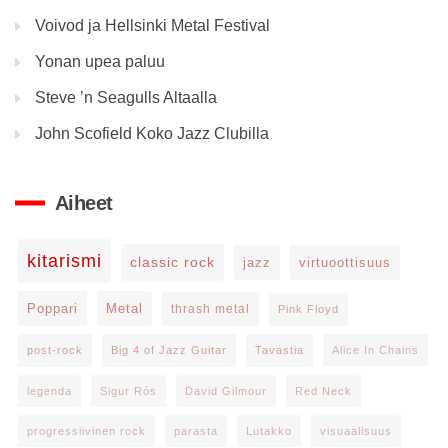
Voivod ja Hellsinki Metal Festival
Yonan upea paluu
Steve ’n Seagulls Altaalla
John Scofield Koko Jazz Clubilla
Aiheet
kitarismi
classic rock
jazz
virtuoottisuus
Poppari
Metal
thrash metal
Pink Floyd
post-rock
Big 4 of Jazz Guitar
Tavastia
Alice In Chains
legenda
Sigur Rós
David Gilmour
Red Neck
progressiivinen rock
parasta
Lutakko
visuaalisuus