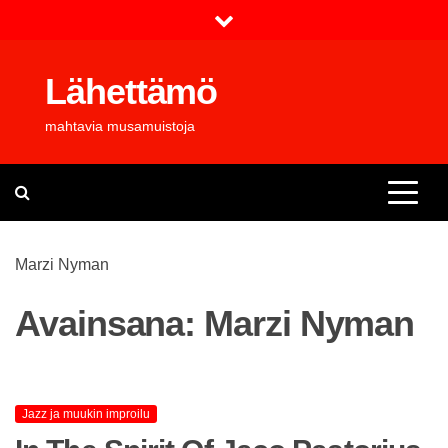
Skip
to
content
Lähettämö
mahtavia musamuistoja
Marzi Nyman
Avainsana:
Marzi Nyman
Jazz ja muukin improilu