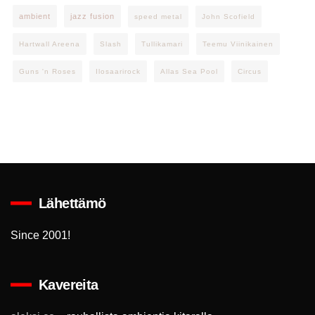
ambient
jazz fusion
speed metal
John Scofield
Hartwall Areena
Slash
Tullikamari
Teemu Viinikainen
Guns 'n Roses
Ilosaarirock
Allas Sea Pool
Circus
Lähettämö
Since 2001!
Kavereita