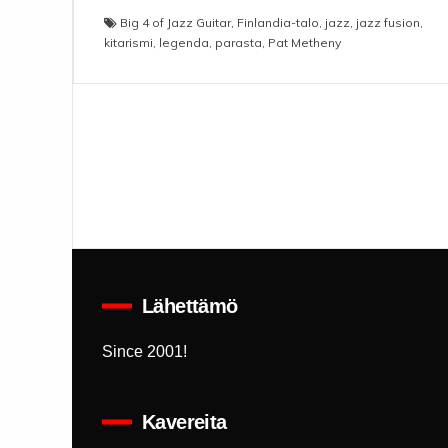
Big 4 of Jazz Guitar
,
Finlandia-talo
,
jazz
,
jazz fusion
,
kitarismi
,
legenda
,
parasta
,
Pat Metheny
Lähettämö
Since 2001!
Kavereita