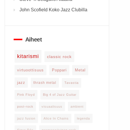
John Scofield Koko Jazz Clubilla
Aiheet
kitarismi
classic rock
virtuoottisuus
Poppari
Metal
jazz
thrash metal
Tavastia
Pink Floyd
Big 4 of Jazz Guitar
post-rock
visuaalisuus
ambient
jazz fusion
Alice In Chains
legenda