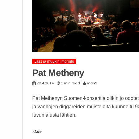
Jazz ja muukin improilu
Pat Metheny
29.4.2014
1 min read
man9
Pat Methenyn Suomen-konserttia olikin jo odotet
ja vanhojen diggareiden muisteloita kuunneltu 9
luvun alusta lähtien.
› Lue