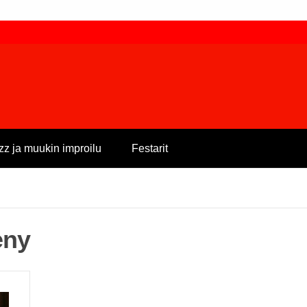
zz ja muukin improilu
Festarit
eny