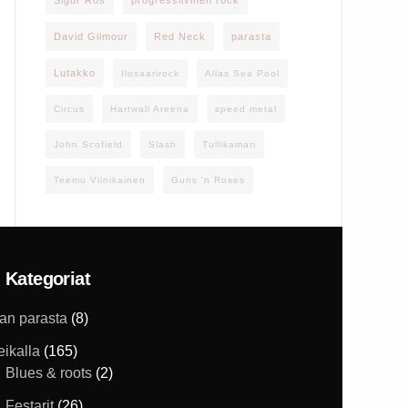
Sigur Rós
progressiivinen rock
David Gilmour
Red Neck
parasta
Lutakko
Ilosaarirock
Allas Sea Pool
Circus
Hartwall Areena
speed metal
John Scofield
Slash
Tullikamari
Teemu Viinikainen
Guns 'n Roses
Kategoriat
han parasta
(8)
eikalla
(165)
Blues & roots
(2)
Festarit
(26)