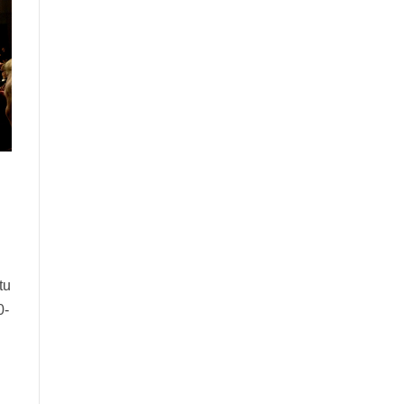
tu
0-