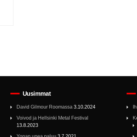
Uusimmat
David Gilmour Roomassa
3.10.2024
I
Voivod ja Hellsinki Metal Festival
K
13.8.2023
Yonan upea paluu
3.7.2021