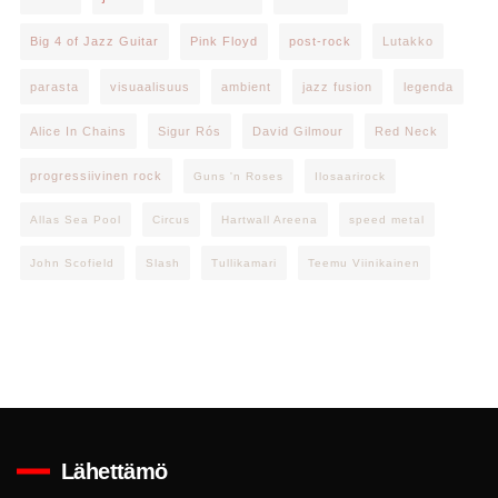
Big 4 of Jazz Guitar
Pink Floyd
post-rock
Lutakko
parasta
visuaalisuus
ambient
jazz fusion
legenda
Alice In Chains
Sigur Rós
David Gilmour
Red Neck
progressiivinen rock
Guns 'n Roses
Ilosaarirock
Allas Sea Pool
Circus
Hartwall Areena
speed metal
John Scofield
Slash
Tullikamari
Teemu Viinikainen
Lähettämö