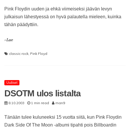
Pink Floydin uuden ja ehkä viimeiseksi jäävän levyn
julkaisun lähestyessä on hyvä palautella mieleen, kuinka
tähän päädyttiin.
› Lue
classic rock
,
Pink Floyd
Uutiset
DSOTM ulos listalta
8.10.2003
1 min read
man9
Tänään tulee kuluneeksi 15 vuotta siitä, kun Pink Floydin
Dark Side Of The Moon -albumi tipahti pois Billboardin