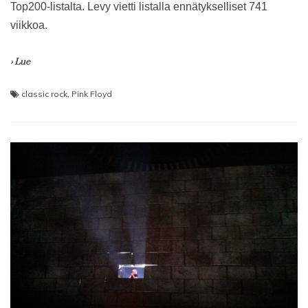
Top200-listalta. Levy vietti listalla ennätykselliset 741
viikkoa.
› Lue
classic rock
,
Pink Floyd