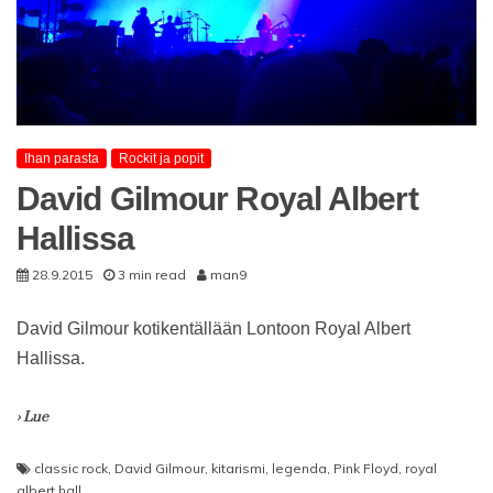
Ihan parasta
Rockit ja popit
David Gilmour Royal Albert
Hallissa
28.9.2015
3 min read
man9
David Gilmour kotikentällään Lontoon Royal Albert
Hallissa.
› Lue
classic rock
,
David Gilmour
,
kitarismi
,
legenda
,
Pink Floyd
,
royal
albert hall