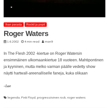
Ihan parasta
Rockit ja popit
Roger Waters
1.6.2002
4 min read
man9
In The Flesh 2002 -kiertue on Roger Watersin
ensimmäinen ulkomaankiertue 18 vuoteen. Mahtipontinen
ja kyyninen, mutta melko varman päälle vedetty show
näytti hartwall-areenalliselle faneja, kuka olikaan
› Lue
legenda
,
Pink Floyd
,
progressiivinen rock
,
roger waters