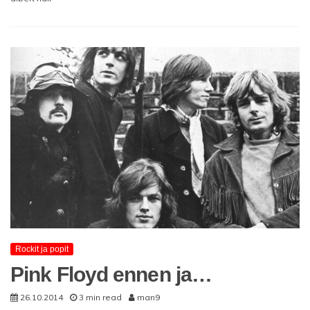
Rockit ja popit
Pink Floyd ennen ja…
26.10.2014
3 min read
man9