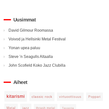
Uusimmat
David Gilmour Roomassa
Voivod ja Hellsinki Metal Festival
Yonan upea paluu
Steve ’n Seagulls Altaalla
John Scofield Koko Jazz Clubilla
Aiheet
kitarismi
classic rock
virtuoottisuus
Poppari
Metal
jazz
thrash metal
Tavastia