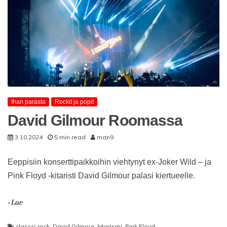
Ihan parasta
Rockit ja popit
David Gilmour Roomassa
3.10.2024
5 min read
man9
Eeppisiin konserttipaikkoihin viehtynyt ex-Joker Wild – ja
Pink Floyd -kitaristi David Gilmour palasi kiertueelle.
› Lue
classic rock
,
David Gilmour
,
kitarismi
,
Pink Floyd