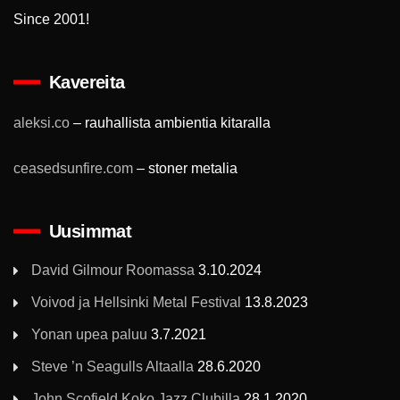
Since 2001!
Kavereita
aleksi.co
– rauhallista ambientia kitaralla
ceasedsunfire.com
– stoner metalia
Uusimmat
David Gilmour Roomassa
3.10.2024
Voivod ja Hellsinki Metal Festival
13.8.2023
Yonan upea paluu
3.7.2021
Steve ’n Seagulls Altaalla
28.6.2020
John Scofield Koko Jazz Clubilla
28.1.2020