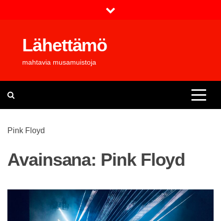
Skip
to
content
Lähettämö
mahtavia musamuistoja
Pink Floyd
Avainsana:
Pink Floyd