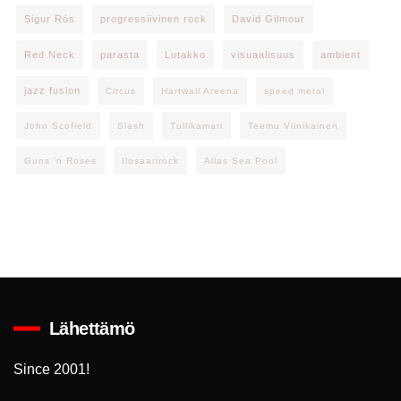
Sigur Rós
progressiivinen rock
David Gilmour
Red Neck
parasta
Lutakko
visuaalisuus
ambient
jazz fusion
Circus
Hartwall Areena
speed metal
John Scofield
Slash
Tullikamari
Teemu Viinikainen
Guns 'n Roses
Ilosaarirock
Allas Sea Pool
Lähettämö
Since 2001!