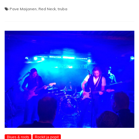
Pave Maijanen
,
Red Neck
,
truba
Blues & roots
Rockit ja popit