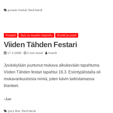
power metal
,
Red Neck
Festarit
Jazz ja muukin improilu
Rockit ja popit
Viiden Tähden Festari
17.3.2005
2 min read
man9
Jyväskylään juurtunut mukava alkukevään tapahtuma
Viiden Tähden festari tapahtui 16.3. Esiintyjälistalla oli
mukavankuuloisia nimiä, joten kävin tarkistamassa
tilanteet.
› Lue
Jazz Bar
,
Red Neck