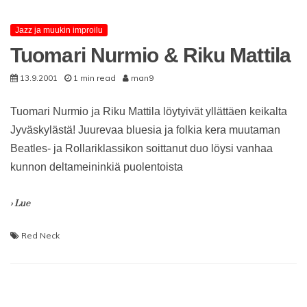
Jazz ja muukin improilu
Tuomari Nurmio & Riku Mattila
13.9.2001
1 min read
man9
Tuomari Nurmio ja Riku Mattila löytyivät yllättäen keikalta
Jyväskylästä! Juurevaa bluesia ja folkia kera muutaman
Beatles- ja Rollariklassikon soittanut duo löysi vanhaa
kunnon deltameininkiä puolentoista
› Lue
Red Neck