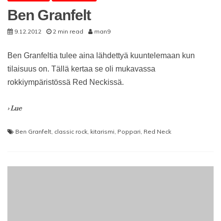
Ben Granfelt
9.12.2012
2 min read
man9
Ben Granfeltia tulee aina lähdettyä kuuntelemaan kun
tilaisuus on. Tällä kertaa se oli mukavassa
rokkiympäristössä Red Neckissä.
› Lue
Ben Granfelt
,
classic rock
,
kitarismi
,
Poppari
,
Red Neck