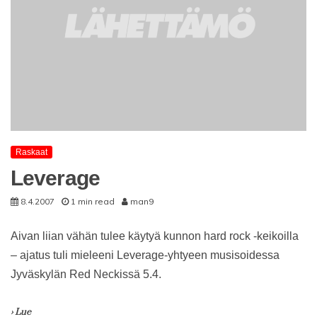
Raskaat
Leverage
8.4.2007
1 min read
man9
Aivan liian vähän tulee käytyä kunnon hard rock -keikoilla
– ajatus tuli mieleeni Leverage-yhtyeen musisoidessa
Jyväskylän Red Neckissä 5.4.
› Lue