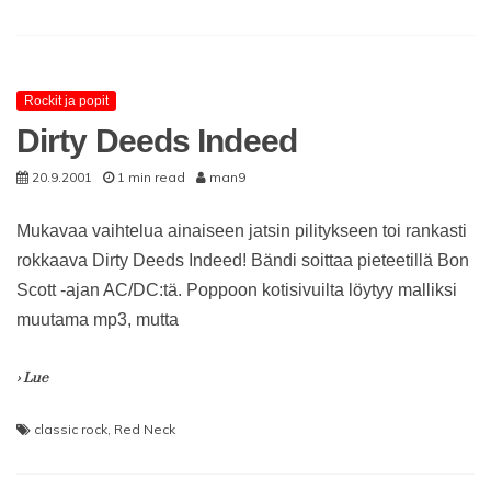
Rockit ja popit
Dirty Deeds Indeed
20.9.2001
1 min read
man9
Mukavaa vaihtelua ainaiseen jatsin pilitykseen toi rankasti
rokkaava Dirty Deeds Indeed! Bändi soittaa pieteetillä Bon
Scott -ajan AC/DC:tä. Poppoon kotisivuilta löytyy malliksi
muutama mp3, mutta
› Lue
classic rock
,
Red Neck