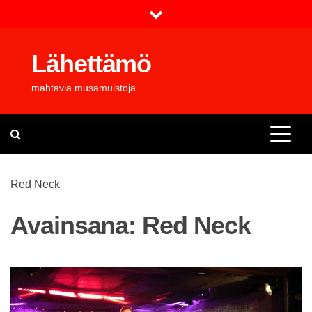
Skip
to
content
Lähettämö
mahtavia musamuistoja
Red Neck
Avainsana:
Red Neck