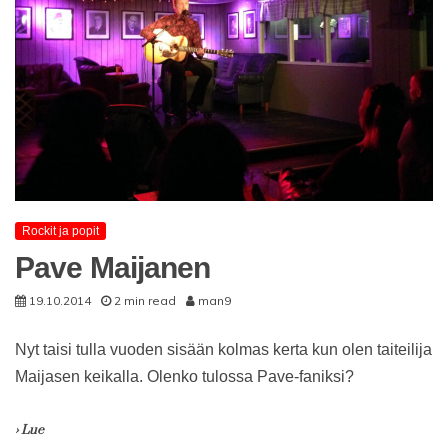
Rockit ja popit
Pave Maijanen
19.10.2014
2 min read
man9
Nyt taisi tulla vuoden sisään kolmas kerta kun olen taiteilija
Maijasen keikalla. Olenko tulossa Pave-faniksi?
› Lue