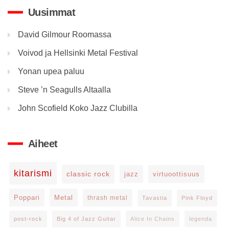
Uusimmat
David Gilmour Roomassa
Voivod ja Hellsinki Metal Festival
Yonan upea paluu
Steve ’n Seagulls Altaalla
John Scofield Koko Jazz Clubilla
Aiheet
kitarismi
classic rock
jazz
virtuoottisuus
Poppari
Metal
thrash metal
Tavastia
Pink Floyd
post-rock
Big 4 of Jazz Guitar
Alice In Chains
legenda