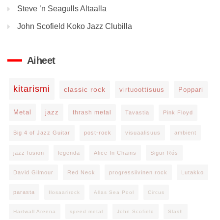
Steve ’n Seagulls Altaalla
John Scofield Koko Jazz Clubilla
Aiheet
kitarismi
classic rock
virtuoottisuus
Poppari
Metal
jazz
thrash metal
Tavastia
Pink Floyd
Big 4 of Jazz Guitar
post-rock
visuaalisuus
ambient
jazz fusion
legenda
Alice In Chains
Sigur Rós
David Gilmour
Red Neck
progressiivinen rock
Lutakko
parasta
Ilosaarirock
Allas Sea Pool
Circus
Hartwall Areena
speed metal
John Scofield
Slash