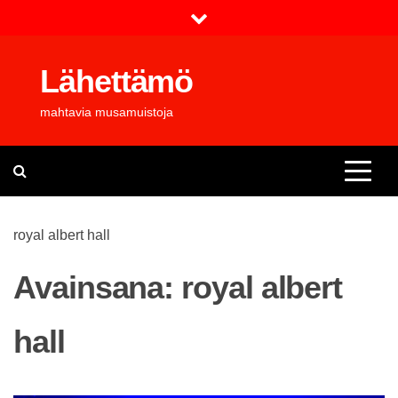
Skip
to
content
Lähettämö
mahtavia musamuistoja
royal albert hall
Avainsana:
royal albert
hall