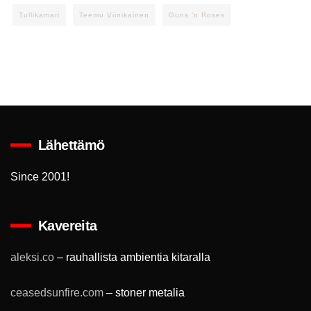
Tullikamari
Teemu Viinikainen
Guns 'n Roses
Lähettämö
Since 2001!
Kavereita
aleksi.co
– rauhallista ambientia kitaralla
ceasedsunfire.com
– stoner metalia