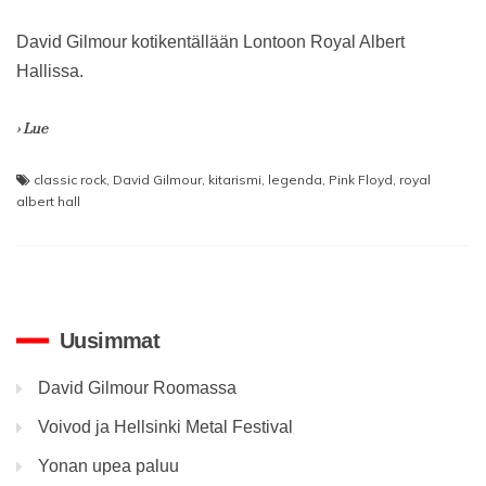
David Gilmour kotikentällään Lontoon Royal Albert
Hallissa.
› Lue
classic rock
,
David Gilmour
,
kitarismi
,
legenda
,
Pink Floyd
,
royal
albert hall
Uusimmat
David Gilmour Roomassa
Voivod ja Hellsinki Metal Festival
Yonan upea paluu