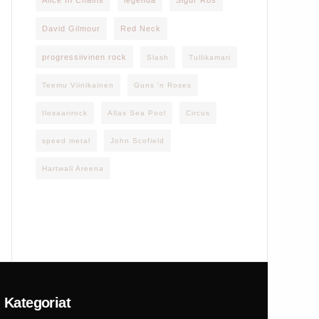
Alice In Chains
legenda
Sigur Rós
David Gilmour
Red Neck
progressiivinen rock
Slash
Tullikamari
Teemu Viinikainen
Guns 'n Roses
Ilosaarirock
Allas Sea Pool
Circus
speed metal
John Scofield
Hartwall Areena
Kategoriat