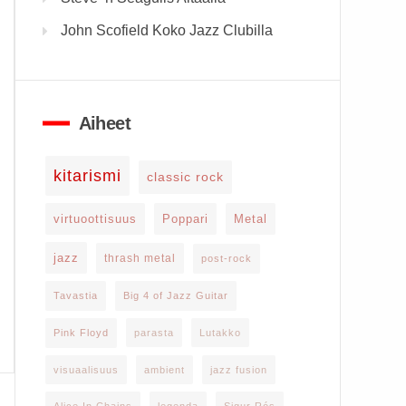
John Scofield Koko Jazz Clubilla
Aiheet
kitarismi
classic rock
virtuoottisuus
Poppari
Metal
jazz
thrash metal
post-rock
Tavastia
Big 4 of Jazz Guitar
Pink Floyd
parasta
Lutakko
visuaalisuus
ambient
jazz fusion