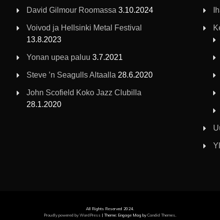
David Gilmour Roomassa
3.10.2024
I
Voivod ja Hellsinki Metal Festival
K
13.8.2023
Yonan upea paluu
3.7.2021
Steve ’n Seagulls Altaalla
28.6.2020
John Scofield Koko Jazz Clubilla
28.1.2020
U
Yl
All Rights Reserved 2024.
Proudly powered by WordPress
|
Theme: Engage Mag by
Candid Themes
.