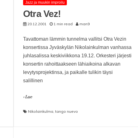
Jazz ja muukin improilu
Otra Vez!
20.12.2001
1 min read
man9
Tavattoman lämmin tunnelma vallitsi Otra Vezin
konsertissa Jyväskylän Nikolainkulman vanhassa
juhlasalissa keskiviikkona 19.12. Orkesteri järjesti
konsertin rahoittaakseen lähiaikoina alkavan
levytysprojektinsa, ja paikalle tulikin täysi
salillinen
› Lue
Nikolainkulma
,
tango nuevo