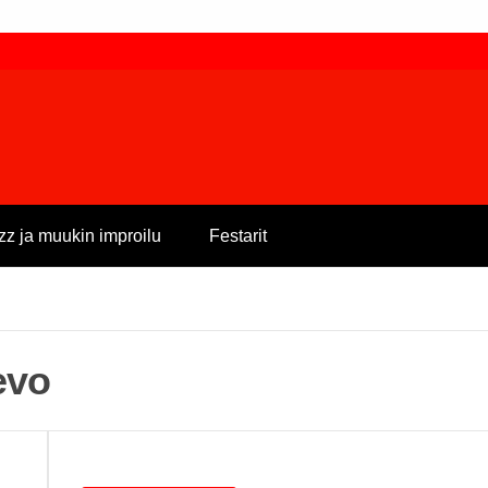
zz ja muukin improilu
Festarit
evo