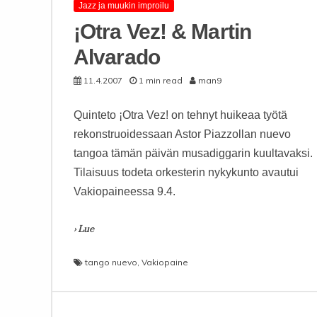
Jazz ja muukin improilu
¡Otra Vez! & Martin
Alvarado
11.4.2007
1 min read
man9
Quinteto ¡Otra Vez! on tehnyt huikeaa työtä
rekonstruoidessaan Astor Piazzollan nuevo
tangoa tämän päivän musadiggarin kuultavaksi.
Tilaisuus todeta orkesterin nykykunto avautui
Vakiopaineessa 9.4.
› Lue
tango nuevo
,
Vakiopaine