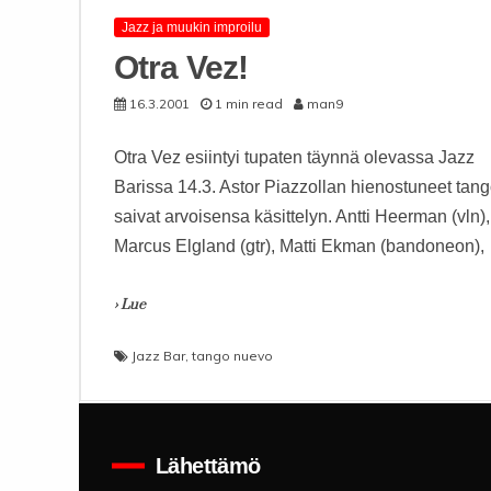
Jazz ja muukin improilu
Otra Vez!
16.3.2001
1 min read
man9
Otra Vez esiintyi tupaten täynnä olevassa Jazz
Barissa 14.3. Astor Piazzollan hienostuneet tang
saivat arvoisensa käsittelyn. Antti Heerman (vln),
Marcus Elgland (gtr), Matti Ekman (bandoneon),
› Lue
Jazz Bar
,
tango nuevo
Lähettämö