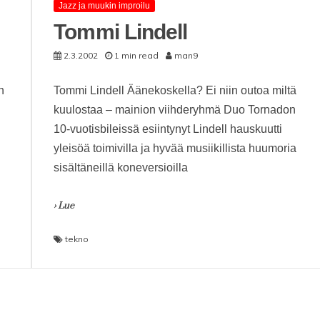
Jazz ja muukin improilu
Tommi Lindell
2.3.2002
1 min read
man9
n
Tommi Lindell Äänekoskella? Ei niin outoa miltä
kuulostaa – mainion viihderyhmä Duo Tornadon
10-vuotisbileissä esiintynyt Lindell hauskuutti
yleisöä toimivilla ja hyvää musiikillista huumoria
sisältäneillä koneversioilla
› Lue
tekno