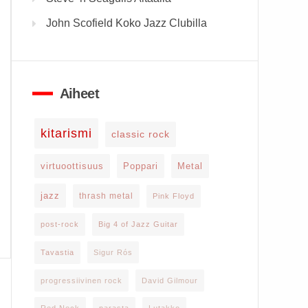
John Scofield Koko Jazz Clubilla
Aiheet
kitarismi
classic rock
virtuoottisuus
Poppari
Metal
jazz
thrash metal
Pink Floyd
post-rock
Big 4 of Jazz Guitar
Tavastia
Sigur Rós
progressiivinen rock
David Gilmour