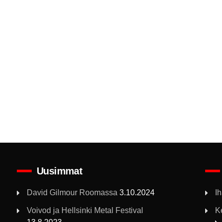
Uusimmat
David Gilmour Roomassa
3.10.2024
I
Voivod ja Hellsinki Metal Festival
K