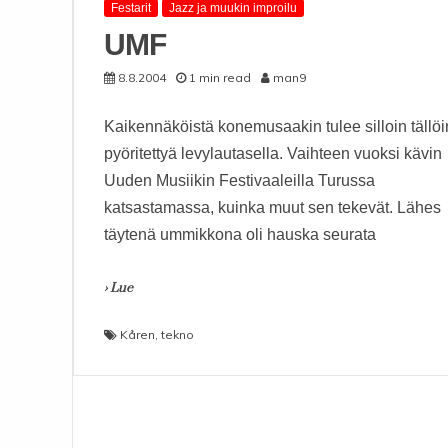
Festarit
Jazz ja muukin improilu
UMF
8.8.2004
1 min read
man9
Kaikennäköistä konemusaakin tulee silloin tällöi
pyöritettyä levylautasella. Vaihteen vuoksi kävin
Uuden Musiikin Festivaaleilla Turussa
katsastamassa, kuinka muut sen tekevät. Lähes
täytenä ummikkona oli hauska seurata
› Lue
Kåren
,
tekno