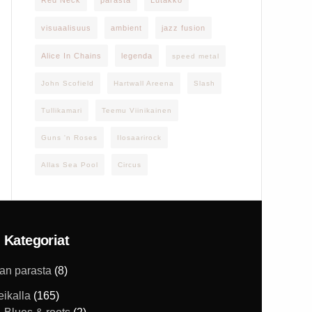
Red Neck
parasta
Lutakko
visuaalisuus
ambient
jazz fusion
Alice In Chains
legenda
speed metal
John Scofield
Hartwall Areena
Slash
Tullikamari
Teemu Viinikainen
Guns 'n Roses
Ilosaarirock
Allas Sea Pool
Circus
Kategoriat
han parasta
(8)
eikalla
(165)