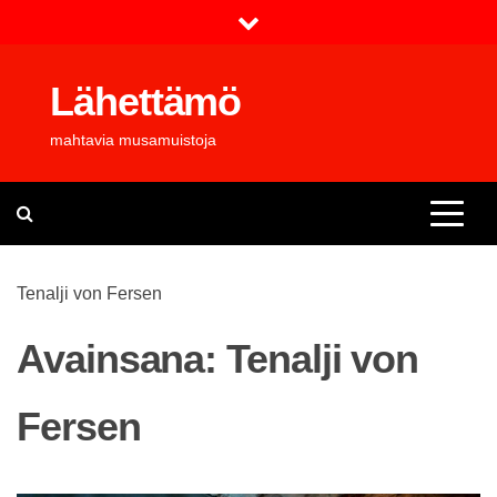
Skip
to
content
Lähettämö
mahtavia musamuistoja
Tenalji von Fersen
Avainsana:
Tenalji von
Fersen