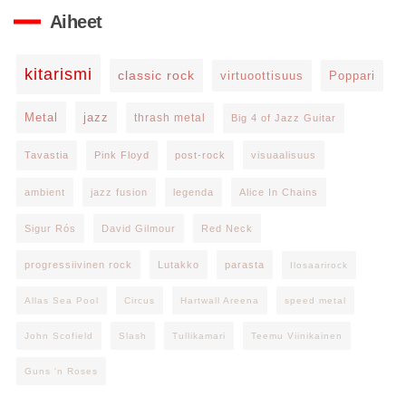
Aiheet
kitarismi
classic rock
virtuoottisuus
Poppari
Metal
jazz
thrash metal
Big 4 of Jazz Guitar
Tavastia
Pink Floyd
post-rock
visuaalisuus
ambient
jazz fusion
legenda
Alice In Chains
Sigur Rós
David Gilmour
Red Neck
progressiivinen rock
Lutakko
parasta
Ilosaarirock
Allas Sea Pool
Circus
Hartwall Areena
speed metal
John Scofield
Slash
Tullikamari
Teemu Viinikainen
Guns 'n Roses