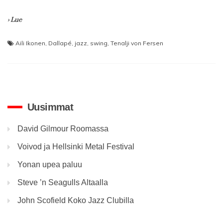
› Lue
Aili Ikonen
,
Dallapé
,
jazz
,
swing
,
Tenalji von Fersen
Uusimmat
David Gilmour Roomassa
Voivod ja Hellsinki Metal Festival
Yonan upea paluu
Steve ’n Seagulls Altaalla
John Scofield Koko Jazz Clubilla