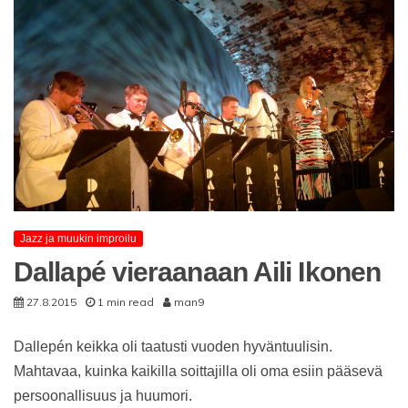
Jazz ja muukin improilu
Dallapé vieraanaan Aili Ikonen
27.8.2015
1 min read
man9
Dallepén keikka oli taatusti vuoden hyväntuulisin.
Mahtavaa, kuinka kaikilla soittajilla oli oma esiin pääsevä
persoonallisuus ja huumori.