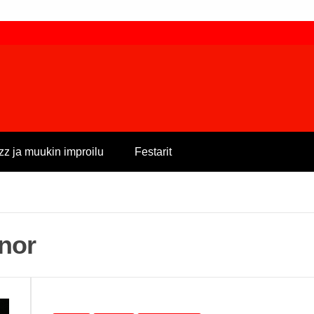
zz ja muukin improilu
Festarit
nor