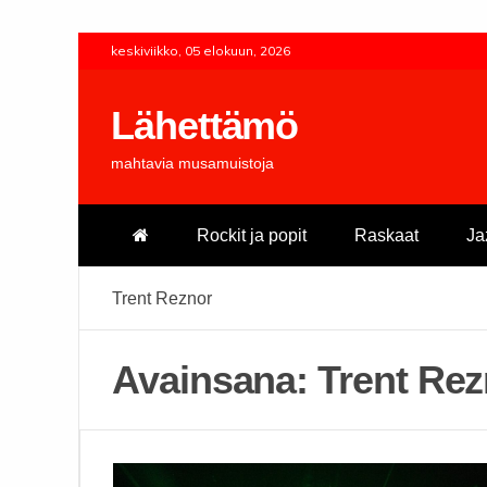
Skip
keskiviikko, 05 elokuun, 2026
to
content
Lähettämö
mahtavia musamuistoja
Rockit ja popit
Raskaat
Ja
Trent Reznor
Avainsana:
Trent Rez