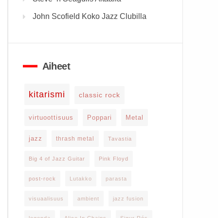
John Scofield Koko Jazz Clubilla
Aiheet
kitarismi
classic rock
virtuoottisuus
Poppari
Metal
jazz
thrash metal
Tavastia
Big 4 of Jazz Guitar
Pink Floyd
post-rock
Lutakko
parasta
visuaalisuus
ambient
jazz fusion