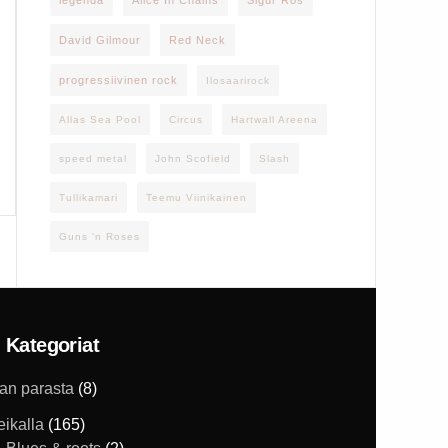
legenda
Alice In Chains
Sigur Rós
David Gilmour
Red Neck
progressiivinen rock
Ilosaarirock
Allas Sea Pool
Circus
Hartwall Areena
speed metal
John Scofield
Slash
Tullikamari
Teemu Viinikainen
Guns 'n Roses
Kategoriat
han parasta
(8)
eikalla
(165)