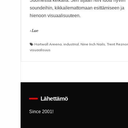
Suomessa keikalla. Sen sijaan NIN luotti hyviin
soundeihin, kikkailemattomaan esittämiseen ja
hienoon visuaalisuuteen.
› Lue
Hartwall Areena
,
industrial
,
Nine Inch Nails
,
Trent Reznor
visuaalisuus
Lähettämö
Since 2001!