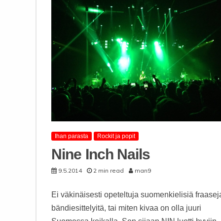
Ihan parasta
Rockit ja popit
Nine Inch Nails
9.5.2014
2 min read
man9
Ei väkinäisesti opeteltuja suomenkielisiä fraasej
bändiesittelyitä, tai miten kivaa on olla juuri