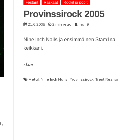
Festarit
Raskaat
Rockit ja popit
Provinssirock 2005
21.6.2005
2 min read
man9
Nine Inch Nails ja ensimmäinen Stam1na-
keikkani.
› Lue
Metal
,
Nine Inch Nails
,
Provinssirock
,
Trent Reznor
a,