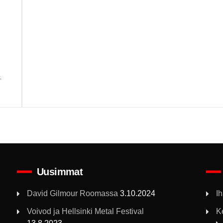
,
Uusimmat
David Gilmour Roomassa
3.10.2024
I
Voivod ja Hellsinki Metal Festival
K