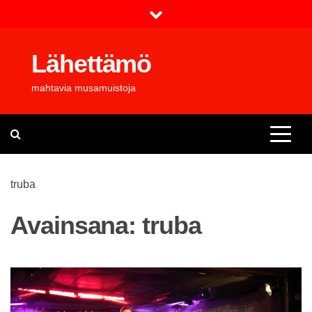
Skip
to
content
Lähettämö
mahtavia musamuistoja
truba
Avainsana:
truba