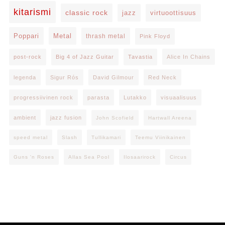
kitarismi
classic rock
jazz
virtuoottisuus
Poppari
Metal
thrash metal
Pink Floyd
post-rock
Big 4 of Jazz Guitar
Tavastia
Alice In Chains
legenda
Sigur Rós
David Gilmour
Red Neck
progressiivinen rock
parasta
Lutakko
visuaalisuus
ambient
jazz fusion
John Scofield
Hartwall Areena
speed metal
Slash
Tullikamari
Teemu Viinikainen
Guns 'n Roses
Allas Sea Pool
Ilosaarirock
Circus