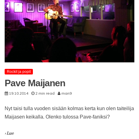
Rockit ja popit
Pave Maijanen
19.10.2014
2 min read
man9
Nyt taisi tulla vuoden sisään kolmas kerta kun olen taiteilija
Maijasen keikalla. Olenko tulossa Pave-faniksi?
› Lue