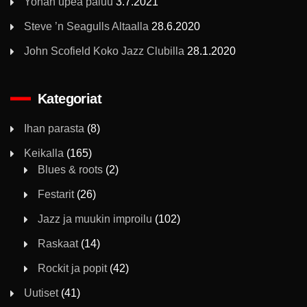
Yonan upea paluu
3.7.2021
Steve ’n Seagulls Altaalla
28.6.2020
John Scofield Koko Jazz Clubilla
28.1.2020
Kategoriat
Ihan parasta
(8)
Keikalla
(165)
Blues & roots
(2)
Festarit
(26)
Jazz ja muukin improilu
(102)
Raskaat
(14)
Rockit ja popit
(42)
Uutiset
(41)