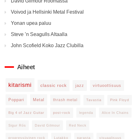
David Gilmour Roomassa
Voivod ja Hellsinki Metal Festival
Yonan upea paluu
Steve ’n Seagulls Altaalla
John Scofield Koko Jazz Clubilla
Aiheet
kitarismi
classic rock
jazz
virtuoottisuus
Poppari
Metal
thrash metal
Tavastia
Pink Floyd
Big 4 of Jazz Guitar
post-rock
legenda
Alice In Chains
Sigur Rós
David Gilmour
Red Neck
progressiivinen rock
Lutakko
parasta
visuaalisuus