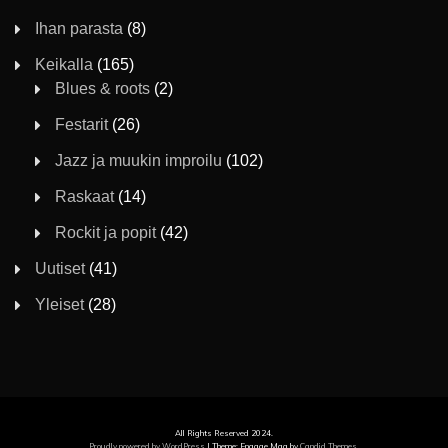
Ihan parasta
(8)
Keikalla
(165)
Blues & roots
(2)
Festarit
(26)
Jazz ja muukin improilu
(102)
Raskaat
(14)
Rockit ja popit
(42)
Uutiset
(41)
Yleiset
(28)
All Rights Reserved 2024.
Proudly powered by WordPress
|
Theme: Engage Mag by
Candid Themes
.