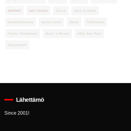
ambient
jazz fusion
Circus
John Scofield
Hartwall Areena
speed metal
Slash
Tullikamari
Teemu Viinikainen
Guns 'n Roses
Allas Sea Pool
Ilosaarirock
Lähettämö
Since 2001!