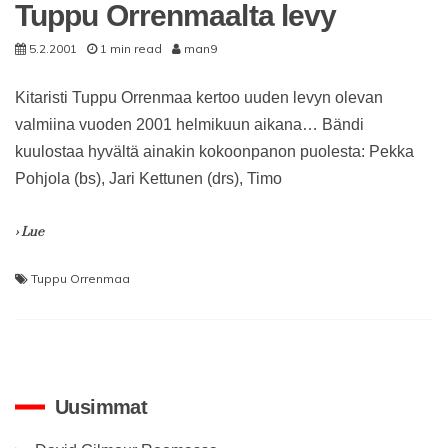
Tuppu Orrenmaalta levy
5.2.2001
1 min read
man9
Kitaristi Tuppu Orrenmaa kertoo uuden levyn olevan
valmiina vuoden 2001 helmikuun aikana… Bändi
kuulostaa hyvältä ainakin kokoonpanon puolesta: Pekka
Pohjola (bs), Jari Kettunen (drs), Timo
› Lue
Tuppu Orrenmaa
Uusimmat