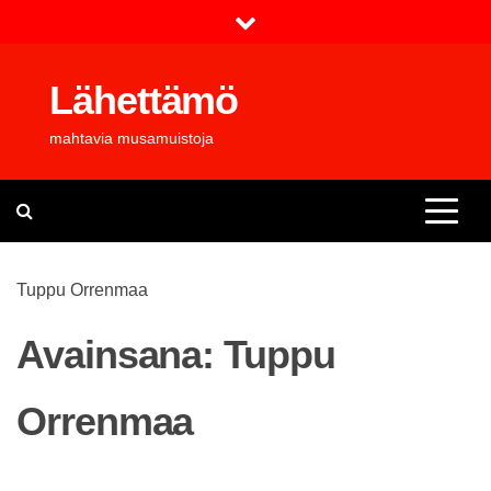
Skip
to
content
Lähettämö
mahtavia musamuistoja
Tuppu Orrenmaa
Avainsana:
Tuppu
Orrenmaa