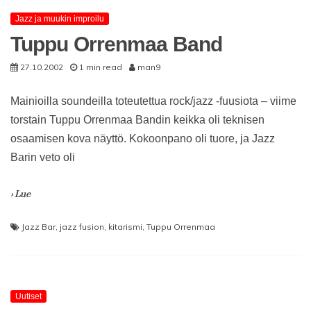
Jazz ja muukin improilu
Tuppu Orrenmaa Band
27.10.2002
1 min read
man9
Mainioilla soundeilla toteutettua rock/jazz -fuusiota – viime
torstain Tuppu Orrenmaa Bandin keikka oli teknisen
osaamisen kova näyttö. Kokoonpano oli tuore, ja Jazz
Barin veto oli
› Lue
Jazz Bar
,
jazz fusion
,
kitarismi
,
Tuppu Orrenmaa
Uutiset