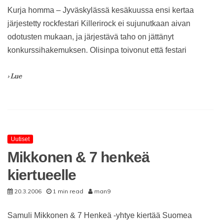
Kurja homma – Jyväskylässä kesäkuussa ensi kertaa
järjestetty rockfestari Killerirock ei sujunutkaan aivan
odotusten mukaan, ja järjestävä taho on jättänyt
konkurssihakemuksen. Olisinpa toivonut että festari
› Lue
Uutiset
Mikkonen & 7 henkeä
kiertueelle
20.3.2006
1 min read
man9
Samuli Mikkonen & 7 Henkeä -yhtye kiertää Suomea