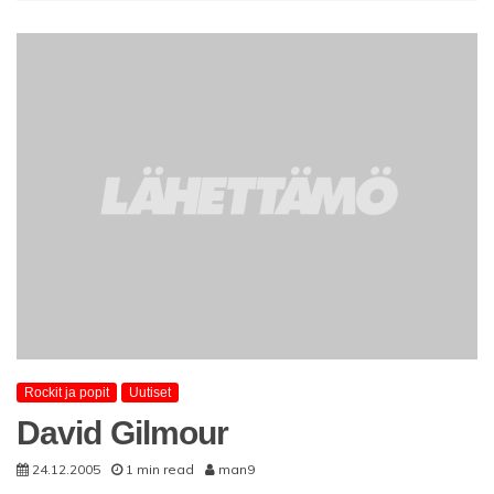
Rockit ja popit
Uutiset
David Gilmour
24.12.2005
1 min read
man9