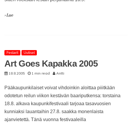
› Lue
Festarit
Uutiset
Art Goes Kapakka 2005
18.8.2005
1 min read
Antti
Pääkaupunkilaiset voivat vihdoinkin aloittaa piiitkään
odotetun reilun viikon kestävän baariputkensa: torstaina
18.8. alkava kaupunkifestivaali tarjoaa tasavuosien
kunniaksi lauantaihin 27.8. saakka monenlaista
ajanvietettä. Tänä vuonna festivaaleilla