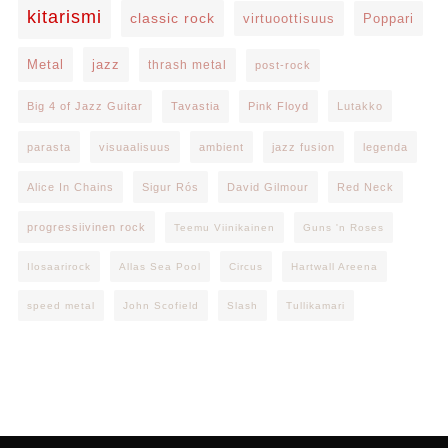
kitarismi
classic rock
virtuoottisuus
Poppari
Metal
jazz
thrash metal
post-rock
Big 4 of Jazz Guitar
Tavastia
Pink Floyd
Lutakko
parasta
visuaalisuus
ambient
jazz fusion
legenda
Alice In Chains
Sigur Rós
David Gilmour
Red Neck
progressiivinen rock
Teemu Viinikainen
Guns 'n Roses
Ilosaarirock
Allas Sea Pool
Circus
Hartwall Areena
speed metal
John Scofield
Slash
Tullikamari