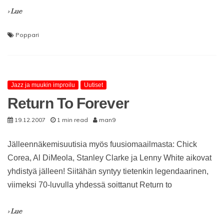
› Lue
Poppari
Jazz ja muukin improilu
Uutiset
Return To Forever
19.12.2007
1 min read
man9
Jälleennäkemisuutisia myös fuusiomaailmasta: Chick
Corea, Al DiMeola, Stanley Clarke ja Lenny White aikovat
yhdistyä jälleen! Siitähän syntyy tietenkin legendaarinen,
viimeksi 70-luvulla yhdessä soittanut Return to
› Lue