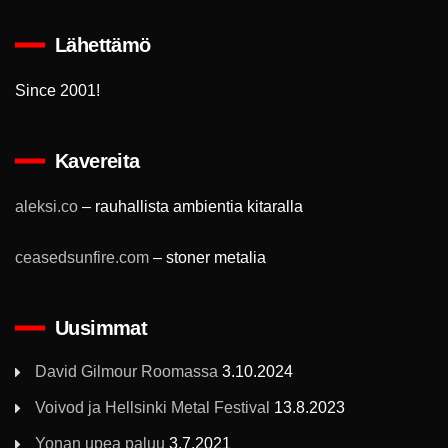
Lähettämö
Since 2001!
Kavereita
aleksi.co
– rauhallista ambientia kitaralla
ceasedsunfire.com
– stoner metalia
Uusimmat
David Gilmour Roomassa
3.10.2024
Voivod ja Hellsinki Metal Festival
13.8.2023
Yonan upea paluu
3.7.2021