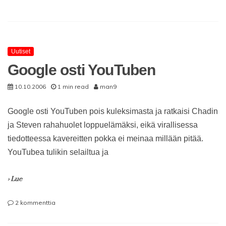
Uutiset
Google osti YouTuben
10.10.2006
1 min read
man9
Google osti YouTuben pois kuleksimasta ja ratkaisi Chadin
ja Steven rahahuolet loppuelämäksi, eikä virallisessa
tiedotteessa kavereitten pokka ei meinaa millään pitää.
YouTubea tulikin selailtua ja
› Lue
artikkeliin
2 kommenttia
Google
osti