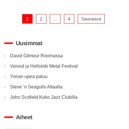
1
2
…
4
Seuraava
Artikkelien
sivutus
Uusimmat
David Gilmour Roomassa
Voivod ja Hellsinki Metal Festival
Yonan upea paluu
Steve ’n Seagulls Altaalla
John Scofield Koko Jazz Clubilla
Aiheet