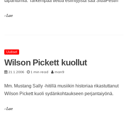
tapahtumia. Tarkempaa tietoa esiintyjistä saa SibaFestin
› Lue
Uutiset
Wilson Pickett kuollut
21.1.2006
1 min read
man9
Mm. Mustang Sally -hitillä musiikin historiaa rikastuttanut
Wilson Pickett kuoli sydänkohtaukseen perjantaiyönä.
› Lue