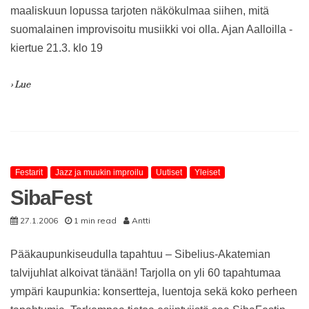
maaliskuun lopussa tarjoten näkökulmaa siihen, mitä
suomalainen improvisoitu musiikki voi olla. Ajan Aalloilla -
kiertue 21.3. klo 19
› Lue
Festarit
Jazz ja muukin improilu
Uutiset
Yleiset
SibaFest
27.1.2006
1 min read
Antti
Pääkaupunkiseudulla tapahtuu – Sibelius-Akatemian
talvijuhlat alkoivat tänään! Tarjolla on yli 60 tapahtumaa
ympäri kaupunkia: konsertteja, luentoja sekä koko perheen