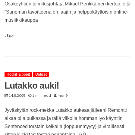
Osakeyhtiön toimitusjohtaja Mikael Pentikäinen kertoo, että
”Sanoman tavoitteena on laajin ja helppokäyttöisin online-
musiikkikauppa
› Lue
Rockit ja popit
Uutiset
Lutakko auki!
14.9.2005
1 min read
man9
Jyväskylän rock-mekka Lutakko aukeaa jälleen! Remontti
alkaa olla pulkassa ja tällä viikolla homman lyö käyntiin
Sentenced torstain keikalla (loppuunmyyty) ja virallisesti
sitten Kickstart-festari perjantaina 16.9.