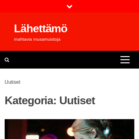
Skip
to
content
Lähettämö
mahtavia musamuistoja
Uutiset
Kategoria:
Uutiset