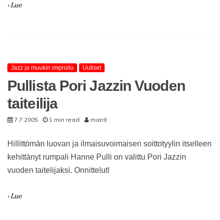
› Lue
Jazz ja muukin improilu
Uutiset
Pullista Pori Jazzin Vuoden
taiteilija
7.7.2005
1 min read
man9
Hillittömän luovan ja ilmaisuvoimaisen soittotyylin itselleen
kehittänyt rumpali Hanne Pulli on valittu Pori Jazzin
vuoden taitelijaksi. Onnittelut!
› Lue