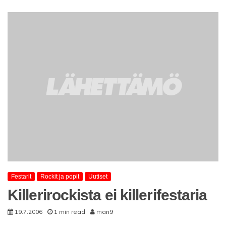
YouTuben
Festarit
Rockit ja popit
Uutiset
Killerirockista ei killerifestaria
19.7.2006
1 min read
man9