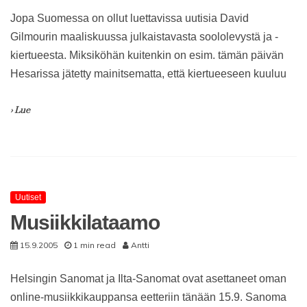
Jopa Suomessa on ollut luettavissa uutisia David
Gilmourin maaliskuussa julkaistavasta soololevystä ja -
kiertueesta. Miksiköhän kuitenkin on esim. tämän päivän
Hesarissa jätetty mainitsematta, että kiertueeseen kuuluu
› Lue
Uutiset
Musiikkilataamo
15.9.2005
1 min read
Antti
Helsingin Sanomat ja Ilta-Sanomat ovat asettaneet oman
online-musiikkikauppansa eetteriin tänään 15.9. Sanoma